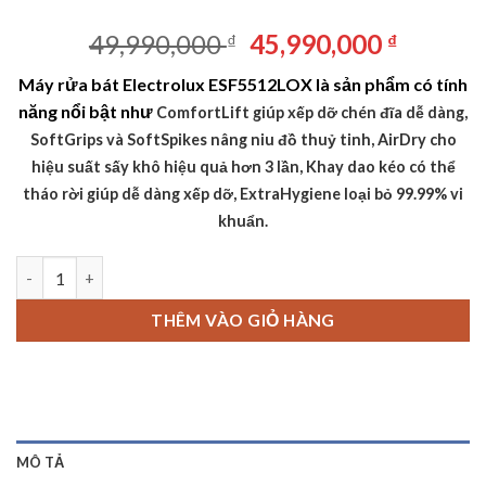
Giá
Giá
49,990,000
45,990,000
₫
₫
gốc
hiện
Máy rửa bát Electrolux ESF5512LOX là sản phẩm có tính
là:
tại
năng nổi bật như
ComfortLift giúp xếp dỡ chén đĩa dễ dàng,
49,990,000 ₫.
là:
SoftGrips và SoftSpikes nâng niu đồ thuỷ tinh,
AirDry cho
45,990,
hiệu suất sấy khô hiệu quả hơn 3 lần,
Khay dao kéo có thể
tháo rời giúp dễ dàng xếp dỡ,
ExtraHygiene loại bỏ 99.99% vi
khuẩn.
Máy rửa bát Electrolux ESF8735ROX số lượng
THÊM VÀO GIỎ HÀNG
MÔ TẢ