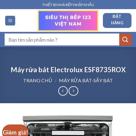
Bỏ
THIẾT BỊ NHÀ BẾP NHẬP KHẨU
qua
ĐẶT
nội
HÀNG
dung
Tìm
kiếm:
Máy rửa bát Electrolux ESF8735ROX
TRANG CHỦ
/
MÁY RỬA BÁT-SẤY BÁT
Giảm giá!