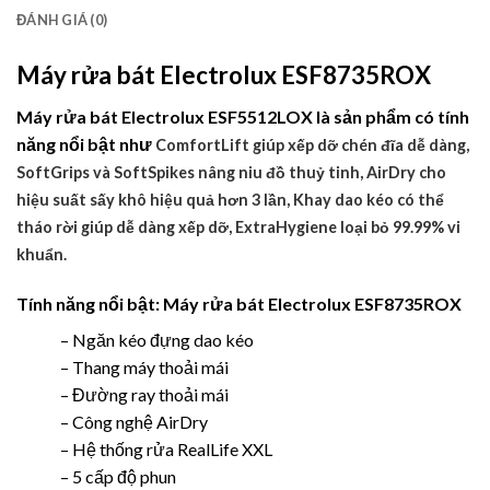
ĐÁNH GIÁ (0)
Máy rửa bát Electrolux ESF8735ROX
Máy rửa bát Electrolux ESF5512LOX là sản phẩm có tính
năng nổi bật như
ComfortLift giúp xếp dỡ chén đĩa dễ dàng,
SoftGrips và SoftSpikes nâng niu đồ thuỷ tinh,
AirDry cho
hiệu suất sấy khô hiệu quả hơn 3 lần,
Khay dao kéo có thể
tháo rời giúp dễ dàng xếp dỡ,
ExtraHygiene loại bỏ 99.99% vi
khuẩn.
Tính năng nổi bật: Máy rửa bát Electrolux ESF8735ROX
– Ngăn kéo đựng dao kéo
– Thang máy thoải mái
– Đường ray thoải mái
– Công nghệ AirDry
– Hệ thống rửa RealLife XXL
– 5 cấp độ phun