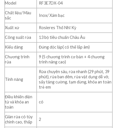
Model
RF3E7DX-04
Chất liệu/ Màu
Inox/ Xám bạc
sắc
Xuất xứ
Rosieres Thổ Nhĩ Kỳ
Công suất rửa
13 bộ tiêu chuẩn Châu Âu
Kiểu dáng
Đứng độc lập( có thể lắp âm)
Chương trình
9 (5 chương trình cơ bản + 4 chương
rửa
trình nâng cao)
Rửa chuyên sâu, rửa nhanh (29 phút, 39
phút), rửa ban đêm, rửa vật dụng dễ vỡ,
Tính năng
sấy tăng cường, tạm dừng, khóa an toàn
trẻ em
Điều khiển điện
tử và khóa an
có
toàn
Giàn rửa có tùy
2
chỉnh cao, thấp