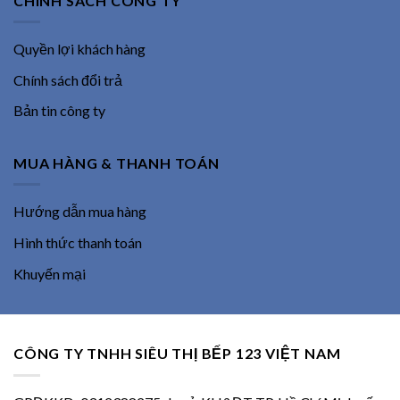
CHÍNH SÁCH CÔNG TY
Quyền lợi khách hàng
Chính sách đổi trả
Bản tin công ty
MUA HÀNG & THANH TOÁN
Hướng dẫn mua hàng
Hình thức thanh toán
Khuyến mại
CÔNG TY TNHH SIÊU THỊ BẾP 123 VIỆT NAM