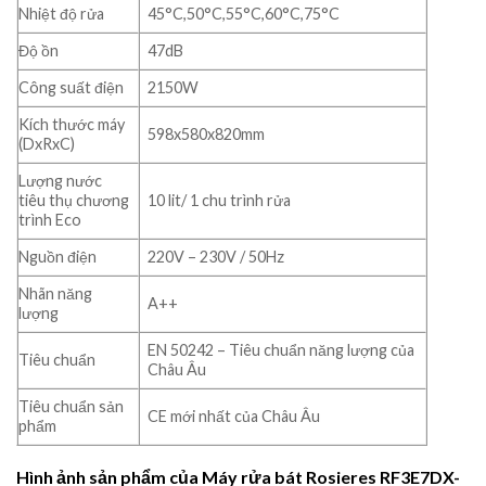
Nhiệt độ rửa
45°C,50°C,55°C,60°C,75°C
Độ ồn
47dB
Công suất điện
2150W
Kích thước máy
598x580x820mm
(DxRxC)
Lượng nước
tiêu thụ chương
10 lit/ 1 chu trình rửa
trình Eco
Nguồn điện
220V – 230V / 50Hz
Nhãn năng
A++
lượng
EN 50242 – Tiêu chuẩn năng lượng của
Tiêu chuẩn
Châu Âu
Tiêu chuẩn sản
CE mới nhất của Châu Âu
phẩm
Hình ảnh sản phẩm của Máy rửa bát Rosieres RF3E7DX-