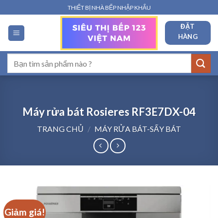
Bỏ
THIẾT BỊ NHÀ BẾP NHẬP KHẨU
qua
ĐẶT
nội
HÀNG
dung
Tìm
kiếm:
Máy rửa bát Rosieres RF3E7DX-04
TRANG CHỦ
/
MÁY RỬA BÁT-SẤY BÁT
Giảm giá!