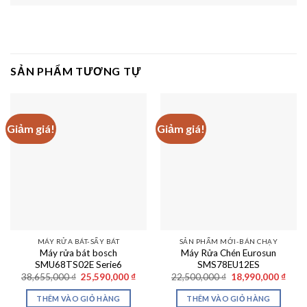
SẢN PHẨM TƯƠNG TỰ
Giảm giá!
Giảm giá!
MÁY RỬA BÁT-SẤY BÁT
SẢN PHẨM MỚI-BÁN CHẠY
Máy rửa bát bosch
Máy Rửa Chén Eurosun
SMU68TS02E Serie6
SMS78EU12ES
Giá
Giá
Giá
Giá
38,655,000
₫
25,590,000
₫
22,500,000
₫
18,990,000
₫
gốc
hiện
gốc
hiện
là:
tại
là:
tại
THÊM VÀO GIỎ HÀNG
THÊM VÀO GIỎ HÀNG
38,655,000 ₫.
là:
22,500,000 ₫.
là: