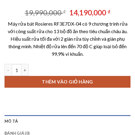
Giá
Giá
19,990,000
14,190,000
₫
₫
gốc
hiện
Máy rửa bát Rosieres RF3E7DX-04 có 9 chương trình rửa
là:
tại
với công suất rửa cho 13 bộ đồ ăn theo tiêu chuẩn châu âu.
19,990,000 ₫.
là:
Hiệu suất rửa tối đa với 2 giàn rửa tùy chỉnh và giàn phụ
14,190,
thông minh. Nhiệt độ rửa lên đến 70 độ C giúp loại bỏ đến
99,9% vi khuẩn.
Máy rửa bát Rosieres RF3E7DX-04 số lượng
THÊM VÀO GIỎ HÀNG
MÔ TẢ
ĐÁNH GIÁ (0)