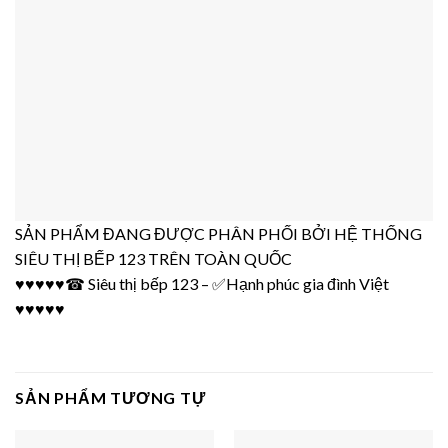
SẢN PHẨM ĐANG ĐƯỢC PHÂN PHỐI BỞI HỆ THỐNG
SIÊU THỊ BẾP 123 TRÊN TOÀN QUỐC
♥♥♥♥♥☎ Siêu thị bếp 123 – ✅Hạnh phúc gia đình Việt
♥♥♥♥♥
SẢN PHẨM TƯƠNG TỰ