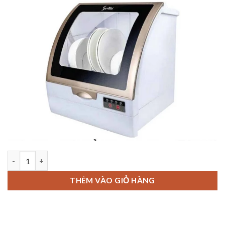
MÁY RỬA BÁT SEVILLA SV R05 số lượng
THÊM VÀO GIỎ HÀNG