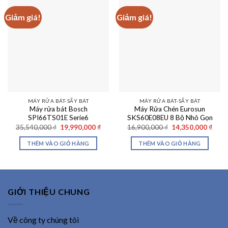
Giảm giá!
Giảm giá!
MÁY RỬA BÁT-SẤY BÁT
MÁY RỬA BÁT-SẤY BÁT
Máy rửa bát Bosch
Máy Rửa Chén Eurosun
SPI66TS01E Serie6
SKS60E08EU 8 Bộ Nhỏ Gọn
Giá
Giá
Giá
Giá
35,540,000
₫
19,990,000
₫
16,900,000
₫
14,350,000
₫
gốc
hiện
gốc
hiện
là:
tại
là:
tại
THÊM VÀO GIỎ HÀNG
THÊM VÀO GIỎ HÀNG
35,540,000 ₫.
là:
16,900,000 ₫.
là:
19,990,000 ₫.
14,35
GIỚI THIỆU CHUNG
Về công ty chúng tôi