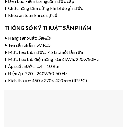
+ Đèn báo kiểm tra nguồn nước cấp
+ Chức năng tạm dừng khi bị dò gỉ nước
+ Khóa an toàn khi có sự cố
THÔNG SỐ KỸ THUẬT SẢN PHẨM
+ Hãng sản xuất:
Sevilla
+ Tên sản phẩm:
SV R05
+ Mức tiêu thụ nước: 7.5 Lít/một lần rửa
+ Mức tiêu thụ điện năng: 0.63 kWh/220V/50Hz
+ Áp suất nước: 0.4 – 10 Bar
+ Điện áp: 220 – 240V/50-60 Hz
+ Kích thước: 450 x 370 x 430 mm (R*S*C)