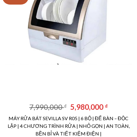
Giá
Giá
7,990,000
5,980,000
₫
₫
gốc
hiện
MÁY RỬA BÁT SEVILLA SV R05 | 6 BỘ | ĐỂ BÀN – ĐỘC
là:
tại
LẬP | 4 CHƯƠNG TRÌNH RỬA | NHỎ GỌN | AN TOÀN,
7,990,000 ₫.
là:
BỀN BỈ VÀ TIẾT KIỆM ĐIỆN |
5,980,00