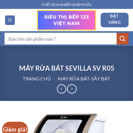
Bỏ
THIẾT BỊ NHÀ BẾP NHẬP KHẨU
qua
ĐẶT
nội
HÀNG
dung
Tìm
kiếm:
MÁY RỬA BÁT SEVILLA SV R05
TRANG CHỦ
/
MÁY RỬA BÁT-SẤY BÁT
Giảm giá!