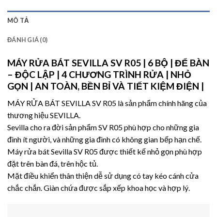
MÔ TẢ
ĐÁNH GIÁ (0)
MÁY RỬA BÁT SEVILLA SV R05
| 6 BỘ | ĐỂ BÀN
– ĐỘC LẬP | 4 CHƯƠNG TRÌNH RỬA | NHỎ
GỌN | AN TOÀN, BỀN BỈ VÀ TIẾT KIỆM ĐIỆN |
MÁY RỬA BÁT SEVILLA SV R05 là sản phẩm chính hãng của
thương hiệu
SEVILLA
.
Sevilla
cho ra đời sản phẩm
SV R05
phù hợp cho những gia
đình ít người, và những gia đình có không gian bếp hạn chế.
Máy rửa bát Sevilla SV R05 được thiết kế nhỏ gọn phù hợp
đặt trên bàn đá, trên hộc tủ.
Mặt điều khiển thân thiện dễ sử dụng có tay kéo cánh cửa
chắc chắn. Giàn chứa được sắp xếp khoa học và hợp lý.