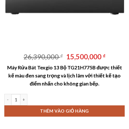
Giá
Giá
26,390,000
15,500,000
₫
₫
gốc
hiện
Máy Rửa Bát Texgio 13 Bộ TG21H775B được thiết
là:
tại
kế màu đen sang trọng và lịch lãm với thiết kế tạo
26,390,000 ₫.
là:
15,500,
điểm nhấn cho không gian bếp.
Máy Rửa Bát Texgio 13 Bộ TG21H775B số lượng
THÊM VÀO GIỎ HÀNG