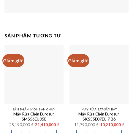
SẢN PHẨM TƯƠNG TỰ
Giảm giá!
Giảm giá!
SẢN PHẨM MỚI-BÁN CHẠY
MÁY RỬA BÁT-SẤY BÁT
Máy Rửa Chén Eurosun
Máy Rửa Chén Eurosun
SMS56EU05E
SKS55E07EU 7 Bộ
Giá
Giá
Giá
Giá
25,190,000
₫
21,410,000
₫
11,790,000
₫
10,210,000
₫
gốc
hiện
gốc
hiện
là:
tại
là:
tại