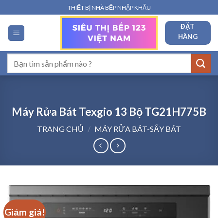
Bỏ
THIẾT BỊ NHÀ BẾP NHẬP KHẨU
qua
ĐẶT
nội
HÀNG
dung
Tìm
kiếm:
Máy Rửa Bát Texgio 13 Bộ TG21H775B
TRANG CHỦ
/
MÁY RỬA BÁT-SẤY BÁT
Giảm giá!