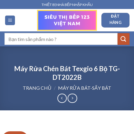
Bỏ
THIẾT BỊ NHÀ BẾP NHẬP KHẨU
qua
ĐẶT
nội
HÀNG
dung
Tìm
kiếm:
Máy Rửa Chén Bát Texgio 6 Bộ TG-
DT2022B
TRANG CHỦ
/
MÁY RỬA BÁT-SẤY BÁT