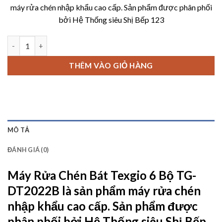
máy rửa chén nhập khẩu cao cấp. Sản phẩm được phân phối
13,590,000 ₫.
là:
bởi
Hệ Thống siêu Shị Bếp 123
8,000,00
Máy Rửa Chén Bát Texgio 6 Bộ TG-DT2022B số lượng
THÊM VÀO GIỎ HÀNG
MÔ TẢ
ĐÁNH GIÁ (0)
Máy Rửa Chén Bát Texgio 6 Bộ TG-
DT2022B
là sản phẩm máy rửa chén
nhập khẩu cao cấp. Sản phẩm được
phân phối bởi
Hệ Thống siêu Shị Bếp