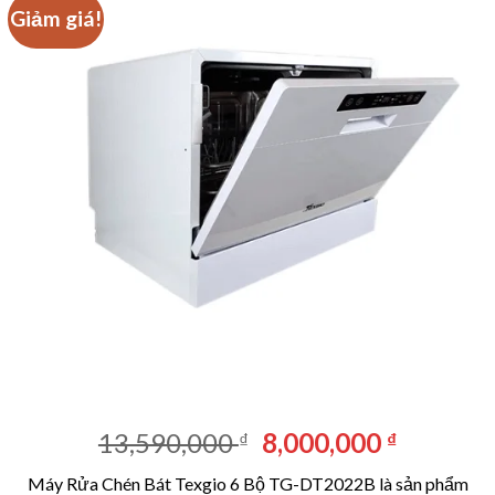
Giảm giá!
Giá
Giá
13,590,000
8,000,000
₫
₫
gốc
hiện
Máy Rửa Chén Bát Texgio 6 Bộ TG-DT2022B
là sản phẩm
là:
tại