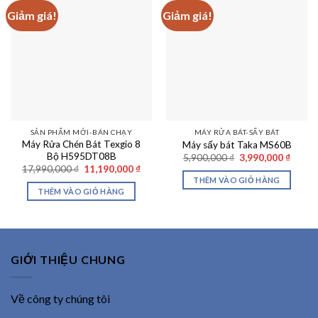
Giảm giá!
Giảm giá!
SẢN PHẨM MỚI-BÁN CHẠY
MÁY RỬA BÁT-SẤY BÁT
Máy Rửa Chén Bát Texgio 8
Máy sấy bát Taka MS60B
Bộ H595DT08B
Giá
Giá
5,900,000
₫
3,990,000
₫
gốc
hiện
Giá
Giá
17,990,000
₫
11,190,000
₫
là:
tại
gốc
hiện
THÊM VÀO GIỎ HÀNG
5,900,000 ₫.
là:
là:
tại
THÊM VÀO GIỎ HÀNG
3,990,
17,990,000 ₫.
là:
11,190,000 ₫.
GIỚI THIỆU CHUNG
Về công ty chúng tôi