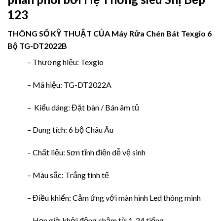
123
THÔNG SỐ KỸ THUẬT CỦA
Máy Rửa Chén Bát Texgio 6
Bộ TG-DT2022B
– Thương hiệu: Texgio
– Mã hiệu: TG-DT2022A
– Kiểu dáng: Đặt bàn / Bán âm tủ
– Dung tích: 6 bộ Châu Âu
– Chất liệu: Sơn tĩnh điện dễ vệ sinh
– Màu sắc: Trắng tinh tế
– Điều khiển: Cảm ứng với màn hình Led thông minh
– Hẹn giờ khởi động chậm từ 1-24 tiếng