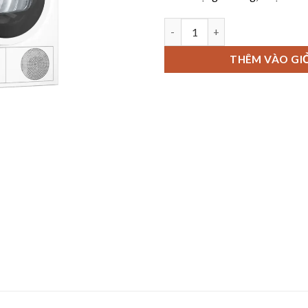
Máy sấy bơm nhiệt Bosch WT
THÊM VÀO GI