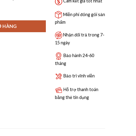
21,590,000 ₫.
Cam kết giá tốt nhất
H85V0GPL 8KG số lượng
Miễn phí đóng gói sản
phẩm
Ỏ HÀNG
Nhận đổi trả trong 7-
15 ngày
Bảo hành 24-60
tháng
Bảo trì vĩnh viễn
Hỗ trợ thanh toán
bằng thẻ tín dụng