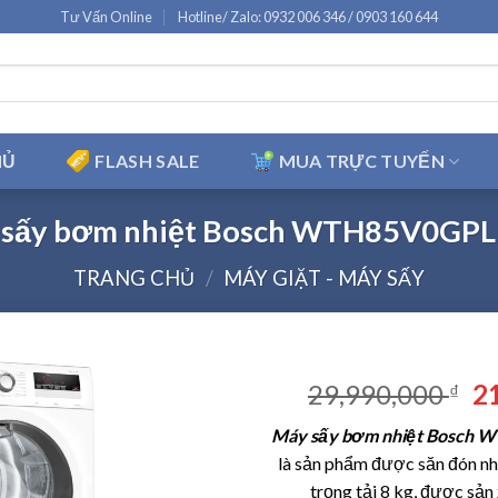
Tư Vấn Online
Hotline/ Zalo: 0932 006 346 / 0903 160 644
HỦ
FLASH SALE
MUA TRỰC TUYẾN
 sấy bơm nhiệt Bosch WTH85V0GPL
TRANG CHỦ
/
MÁY GIẶT - MÁY SẤY
Gi
29,990,000
2
₫
g
Máy sấy bơm nhiệt Bosch W
là
là sản phẩm được săn đón nhi
29
trọng tải 8 kg, được sản 