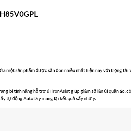
WTH85V0GPL
4
là một sản phẩm được săn đón nhiều nhất hiện nay với trọng tải 9
ang bị tính năng hỗ trợ ủi IronAsist giúp giảm số lần ủi quần áo
 sấy tự động AutoDry mang lại kết quả sấy như ý.