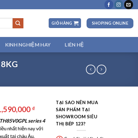
SHOPING ONLINE
GIỎ HÀNG
KINH NGHIỆM HAY
LIÊN HỆ
 8KG
TẠI SAO NÊN MUA
á
Giá
1,590,000
₫
SẢN PHẨM TẠI
ốc
hiện
SHOWROOM SIÊU
TH85V0GPL series 4
:
tại
THỊ BẾP 123?
ều nhất hiện nay với
,990,000 ₫.
là:
xuất tại châu Âu.