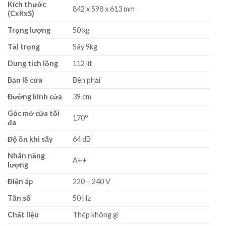
Kích thước
842 x 598 x 613 mm
(CxRxS)
Trọng lượng
50 kg
Tải trọng
Sấy 9kg
Dung tích lồng
112 lít
Bản lề cửa
Bên phải
Đường kính cửa
39 cm
Góc mở cửa tối
170°
đa
Độ ồn khi sấy
64 dB
Nhãn năng
A++
lượng
Điện áp
220 – 240 V
Tần số
50 Hz
Chất liệu
Thép không gỉ