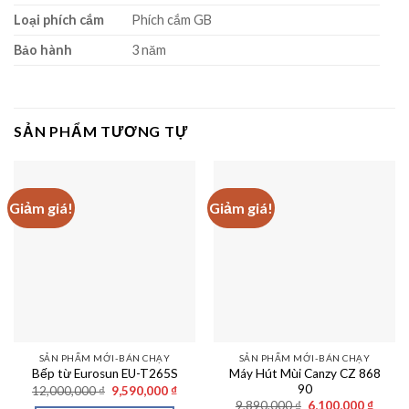
Loại phích cắm
Phích cắm GB
Bảo hành
3 năm
SẢN PHẨM TƯƠNG TỰ
Giảm giá!
Giảm giá!
SẢN PHẨM MỚI-BÁN CHẠY
SẢN PHẨM MỚI-BÁN CHẠY
Máy Hút Mùi Canzy CZ 868
Bếp từ Eurosun EU-T265S
90
Giá
Giá
12,000,000
₫
9,590,000
₫
gốc
hiện
Giá
Giá
9,890,000
₫
6,100,000
₫