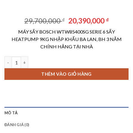
Giá
Giá
29,700,000
20,390,000
₫
₫
gốc
hiện
MÁY SẤY BOSCH WTW85400SG SERIE 6 SẤY
là:
tại
HEATPUMP 9KG NHẬP KHẨU BA LAN, BH 3 NĂM
29,700,000 ₫.
là:
CHÍNH HÃNG TẠI NHÀ
20,390,
MÁY SẤY BOSCH WTW85400SG SERIE 6 SẤY HEATPUMP 9KG số
THÊM VÀO GIỎ HÀNG
MÔ TẢ
ĐÁNH GIÁ (0)