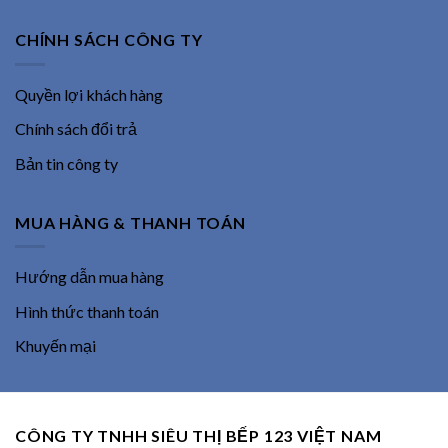
CHÍNH SÁCH CÔNG TY
Quyền lợi khách hàng
Chính sách đổi trả
Bản tin công ty
MUA HÀNG & THANH TOÁN
Hướng dẫn mua hàng
Hình thức thanh toán
Khuyến mại
CÔNG TY TNHH SIÊU THỊ BẾP 123 VIỆT NAM