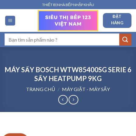
Bỏ
THIẾT BỊ NHÀ BẾP NHẬP KHẨU
qua
ĐẶT
nội
HÀNG
dung
Tìm
kiếm:
MÁY SẤY BOSCH WTW85400SG SERIE 6
SẤY HEATPUMP 9KG
TRANG CHỦ
/
MÁY GIẶT - MÁY SẤY