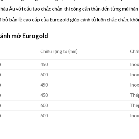
hâu Âu với cấu tạo chắc chắn, thi công cẩn thận đến từng múi hàn
ới bộ bản lề cao cấp của
Eurogold
giúp cánh tủ luôn chắc chắn, khô
 cánh mở Eurogold
Chiều rộng tủ (mm)
Chất
)
450
Ino
)
600
Ino
)
450
Ino
)
450
Thé
)
600
Thé
)
600
Ino