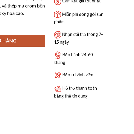
6,000,000 ₫.
Cam kết giá tốt nhất
1 và thép mạ crom bền
oxy hóa cao.
Miễn phí đóng gói sản
phẩm
rogold-EG80660 số lượng
Nhận đổi trả trong 7-
Ỏ HÀNG
15 ngày
Bảo hành 24-60
tháng
Bảo trì vĩnh viễn
Hỗ trợ thanh toán
bằng thẻ tín dụng