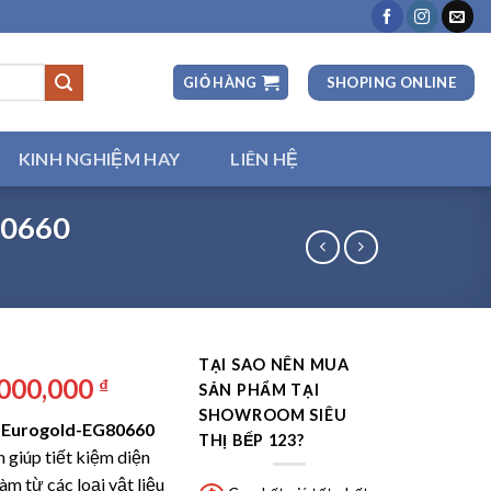
SHOPING ONLINE
GIỎ HÀNG
KINH NGHIỆM HAY
LIÊN HỆ
80660
TẠI SAO NÊN MUA
á
Giá
,000,000
₫
SẢN PHẨM TẠI
ốc
hiện
SHOWROOM SIÊU
ở Eurogold-EG80660
:
tại
THỊ BẾP 123?
 giúp tiết kiệm diện
000,000 ₫.
là:
àm từ các loại vật liệu