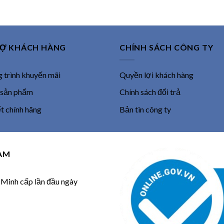
4,688,000 ₫.
RỢ KHÁCH HÀNG
CHÍNH SÁCH CÔNG TY
trình khuyến mãi
Quyền lợi khách hàng
 sản phẩm
Chính sách đổi trả
 chính hãng
Bản tin công ty
NAM
inh cấp lần đầu ngày