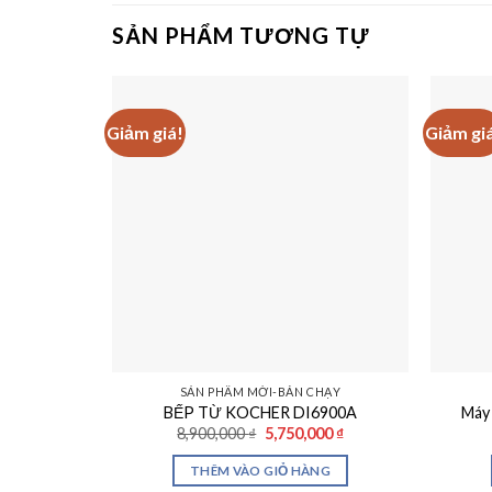
SẢN PHẨM TƯƠNG TỰ
Giảm giá!
Giảm gi
SẢN PHẨM MỚI-BÁN CHẠY
BẾP TỪ KOCHER DI6900A
Máy
Giá
Giá
8,900,000
₫
5,750,000
₫
gốc
hiện
là:
tại
THÊM VÀO GIỎ HÀNG
8,900,000 ₫.
là: