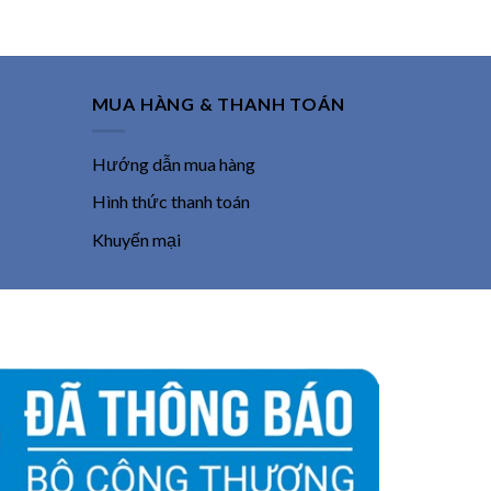
2,800,000 ₫.
13,760,000 ₫.
MUA HÀNG & THANH TOÁN
Hướng dẫn mua hàng
Hình thức thanh toán
Khuyến mại