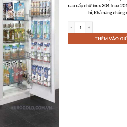
cao cấp như inox 304, inox 20
bỉ, Khả năng chống 
Tủ kho nan 6 tầng cánh mở Eu
THÊM VÀO GI