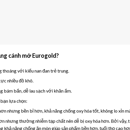
ầng cánh mở Eurogold
?
 thoáng với kiểu nan đan trẻ trung.
cực nhiều đồ khô.
g bám bẩn, dễ lau sạch với khăn ẩm.
 bạn lựa chọn:
hơn nhưng bền bỉ hơn, khả năng chống oxy hóa tốt, không lo xỉn màu
hơn nhưng thường nhiễm tạp chất nên dễ bị oxy hóa hơn. Bởi vậy, 
g khả năng chống ăn mòn giúp sản phẩm bền hơn, tuổi thọ cao hơ