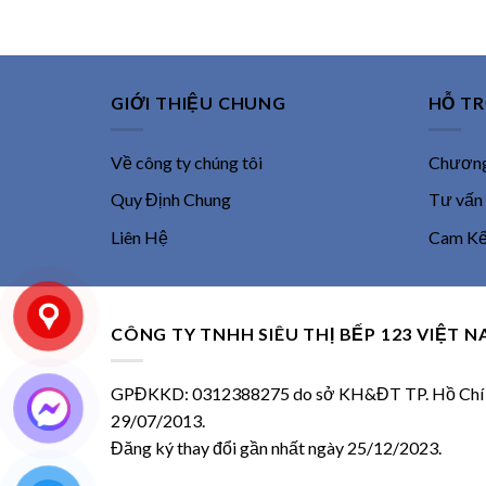
5,750,000 ₫.
GIỚI THIỆU CHUNG
HỖ T
Về công ty chúng tôi
Chương 
Quy Định Chung
Tư vấn
Liên Hệ
Cam Kết
CÔNG TY TNHH SIÊU THỊ BẾP 123 VIỆT 
GPĐKKD: 0312388275 do sở KH&ĐT TP. Hồ Chí M
29/07/2013.
Đăng ký thay đổi gần nhất ngày 25/12/2023.