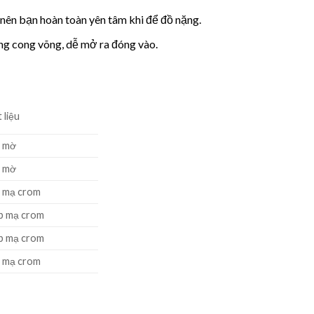
 nên bạn hoàn toàn yên tâm khi để đồ nặng.
ng cong võng, dễ mở ra đóng vào.
 liệu
x mờ
x mờ
x mạ crom
p mạ crom
p mạ crom
x mạ crom