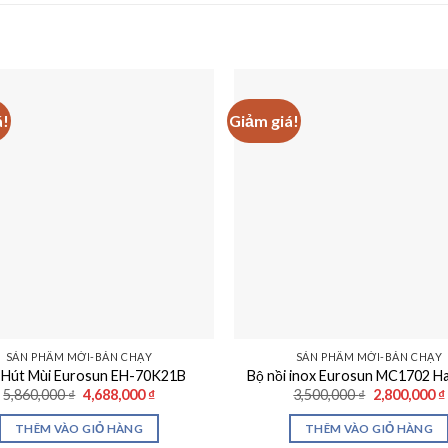
á!
Giảm giá!
SẢN PHẨM MỚI-BÁN CHẠY
SẢN PHẨM MỚI-BÁN CHẠY
 Hút Mùi Eurosun EH-70K21B
Bộ nồi inox Eurosun MC1702 H
Giá
Giá
Giá
5,860,000
₫
4,688,000
₫
3,500,000
₫
2,800,000
₫
gốc
hiện
gốc
là:
tại
là:
THÊM VÀO GIỎ HÀNG
THÊM VÀO GIỎ HÀNG
5,860,000 ₫.
là:
3,500,000 ₫.