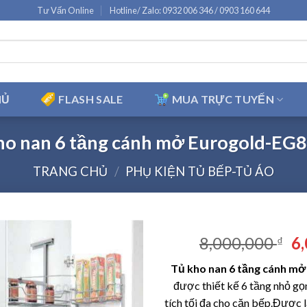
Tư Vấn Online
Hotline/ Zalo: 0932 006 346 / 0903 160 644
HỦ
FLASH SALE
MUA TRỰC TUYẾN
ho nan 6 tầng cánh mở Eurogold-EG
TRANG CHỦ
/
PHỤ KIỆN TỦ BẾP-TỦ ÁO
Gi
8,000,000
6
₫
g
Tủ kho nan 6 tầng cánh m
là
được thiết kế 6 tầng nhỏ gọn
8,
tích tối đa cho căn bếp.Được l