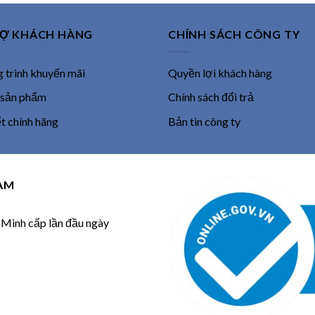
RỢ KHÁCH HÀNG
CHÍNH SÁCH CÔNG TY
trình khuyến mãi
Quyền lợi khách hàng
 sản phẩm
Chính sách đổi trả
 chính hãng
Bản tin công ty
NAM
inh cấp lần đầu ngày