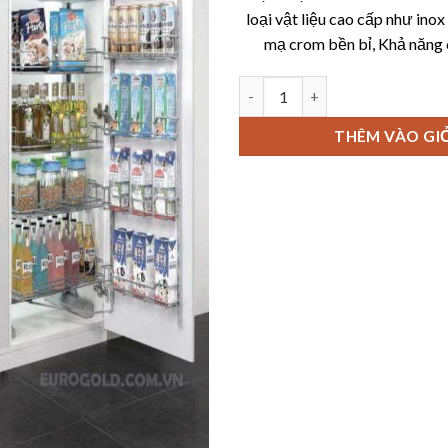
loại vật liệu cao cấp như inox
mạ crom bền bỉ, Khả năng 
Tủ kho nan 6 tầng cánh mở Eu
THÊM VÀO GI