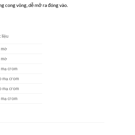
ng cong võng, dễ mở ra đóng vào.
 liệu
x mờ
x mờ
x mạ crom
p mạ crom
p mạ crom
x mạ crom