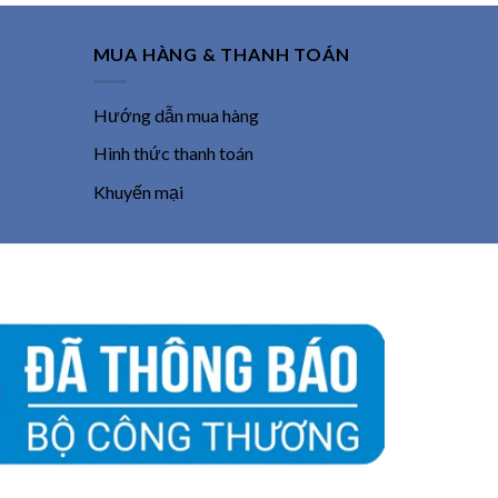
MUA HÀNG & THANH TOÁN
Hướng dẫn mua hàng
Hình thức thanh toán
Khuyến mại