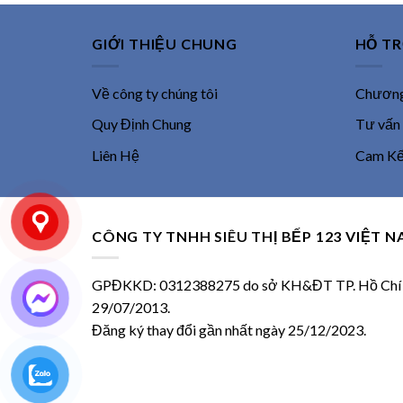
GIỚI THIỆU CHUNG
HỖ T
Về công ty chúng tôi
Chương 
Quy Định Chung
Tư vấn
Liên Hệ
Cam Kết
CÔNG TY TNHH SIÊU THỊ BẾP 123 VIỆT 
GPĐKKD: 0312388275 do sở KH&ĐT TP. Hồ Chí M
29/07/2013.
Đăng ký thay đổi gần nhất ngày 25/12/2023.