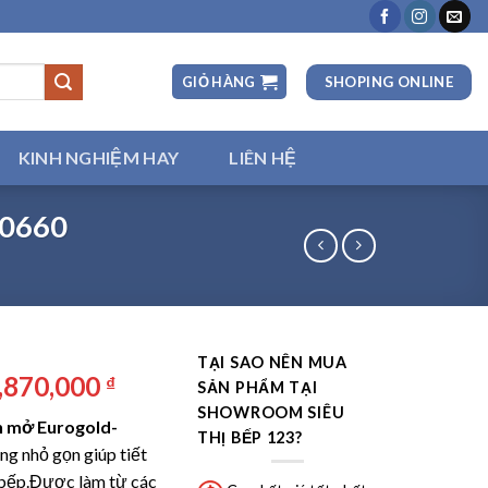
SHOPING ONLINE
GIỎ HÀNG
KINH NGHIỆM HAY
LIÊN HỆ
80660
TẠI SAO NÊN MUA
iá
Giá
,870,000
₫
SẢN PHẨM TẠI
ốc
hiện
SHOWROOM SIÊU
h mở Eurogold-
:
tại
THỊ BẾP 123?
ng nhỏ gọn giúp tiết
1,830,000 ₫.
là:
n bếp.Được làm từ các