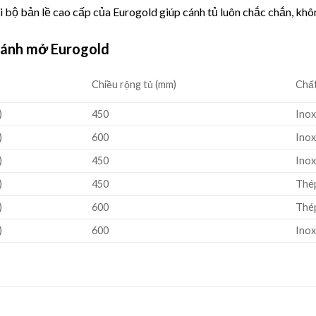
ới bộ bản lề cao cấp của
Eurogold
giúp cánh tủ luôn chắc chắn, khô
 cánh mở Eurogold
Chiều rộng tủ (mm)
Chất
)
450
Ino
)
600
Ino
)
450
Ino
)
450
Thé
)
600
Thé
)
600
Ino