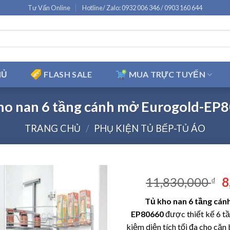
Tư Vấn Online
Hotline/ Zalo: 0932 006 346 / 0903 160 644
HỦ
FLASH SALE
MUA TRỰC TUYẾN
ho nan 6 tầng cánh mở Eurogold-EP
TRANG CHỦ
/
PHỤ KIỆN TỦ BẾP-TỦ ÁO
G
11,830,000
8
₫
g
Tủ kho nan 6 tầng cán
là
EP80660
được thiết kế 6 tầ
1
kiệm diện tích tối đa cho că