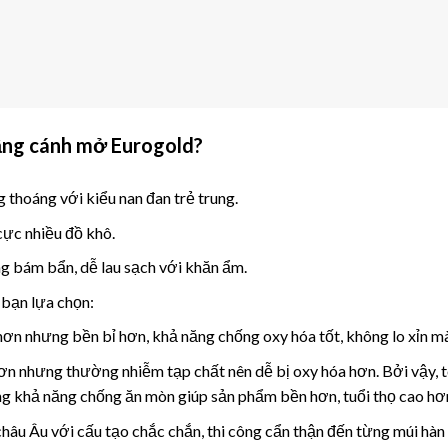
ầng cánh mở Eurogold
?
 thoáng với kiểu nan đan trẻ trung.
cực nhiều đồ khô.
g bám bẩn, dễ lau sạch với khăn ẩm.
 bạn lựa chọn:
hơn nhưng bền bỉ hơn, khả năng chống oxy hóa tốt, không lo xỉn màu
hơn nhưng thường nhiễm tạp chất nên dễ bị oxy hóa hơn. Bởi vậy, 
g khả năng chống ăn mòn giúp sản phẩm bền hơn, tuổi thọ cao hơ
hâu Âu với cấu tạo chắc chắn, thi công cẩn thận đến từng múi hàn