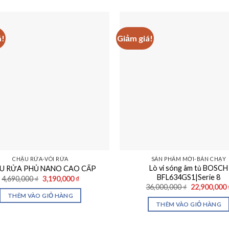
á!
Giảm giá!
CHẬU RỬA-VÒI RỬA
SẢN PHẨM MỚI-BÁN CHẠY
Lò vi sóng âm tủ BOSCH
U RỬA PHỦ NANO CAO CẤP
BFL634GS1|Serie 8
Giá
Giá
4,690,000
₫
3,190,000
₫
gốc
hiện
Giá
36,000,000
₫
22,900,000
là:
tại
gốc
THÊM VÀO GIỎ HÀNG
4,690,000 ₫.
là:
là:
THÊM VÀO GIỎ HÀNG
3,190,000 ₫.
36,000,000 