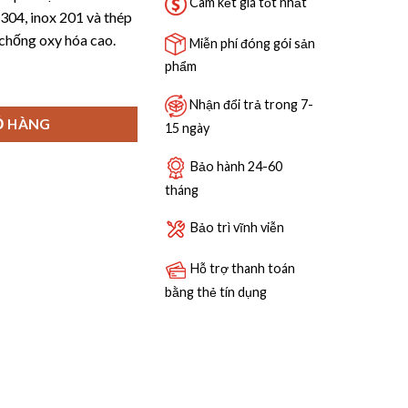
8,870,000 ₫.
Cam kết giá tốt nhất
 304, inox 201 và thép
chống oxy hóa cao.
Miễn phí đóng gói sản
phẩm
rogold-EP80660 số lượng
Nhận đổi trả trong 7-
Ỏ HÀNG
15 ngày
Bảo hành 24-60
tháng
Bảo trì vĩnh viễn
Hỗ trợ thanh toán
bằng thẻ tín dụng