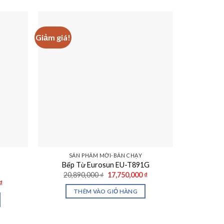
Giảm giá!
Giảm giá!
SẢN PHẨM MỚI-BÁN CHẠY
SẢ
Bếp Từ Eurosun EU-T891G
Bếp Từ
Giá
Giá
20,890,000
₫
17,750,000
₫
15,9
gốc
hiện
Giá
₫
là:
tại
hiện
THÊM VÀO GIỎ HÀNG
T
20,890,000 ₫.
là:
tại
17,750,000 ₫.
₫.
là:
22,900,000 ₫.