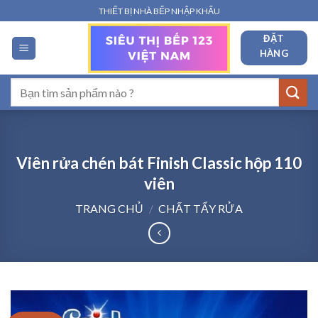
Bỏ
THIẾT BỊ NHÀ BẾP NHẬP KHẨU
qua
ĐẶT
nội
HÀNG
dung
Tìm
kiếm:
Viên rửa chén bát Finish Classic hộp 110
viên
TRANG CHỦ
/
CHẤT TẨY RỬA