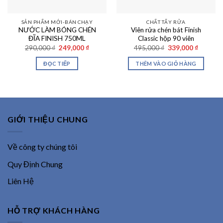
SẢN PHẨM MỚI-BÁN CHẠY
CHẤT TẨY RỬA
NƯỚC LÀM BÓNG CHÉN
Viên rửa chén bát Finish
ĐĨA FINISH 750ML
Classic hộp 90 viên
Giá
Giá
Giá
Giá
290,000
₫
249,000
₫
495,000
₫
339,000
₫
gốc
hiện
gốc
hiện
là:
tại
là:
tại
ĐỌC TIẾP
THÊM VÀO GIỎ HÀNG
290,000 ₫.
là:
495,000 ₫.
là:
249,000 ₫.
339,000
GIỚI THIỆU CHUNG
Về công ty chúng tôi
Quy Định Chung
Liên Hệ
HỖ TRỢ KHÁCH HÀNG