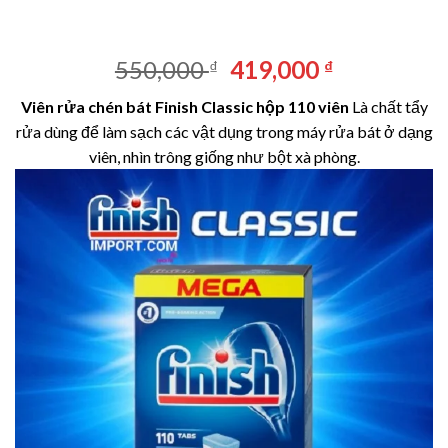
Giá
Giá
550,000
419,000
₫
₫
gốc
hiện
Viên rửa chén bát Finish Classic hộp 110 viên
Là chất tẩy
là:
tại
rửa dùng để làm sạch các vật dụng trong máy rửa bát ở dạng
550,000 ₫.
là:
viên, nhìn trông giống như bột xà phòng.
419,000 ₫.