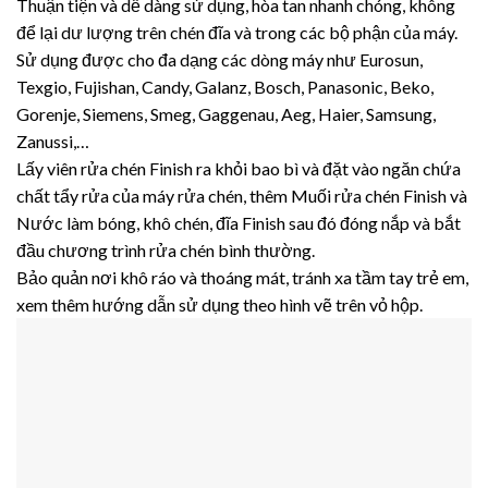
Thuận tiện và dễ dàng sử dụng, hòa tan nhanh chóng, không
để lại dư lượng trên chén đĩa và trong các bộ phận của máy.
Sử dụng được cho đa dạng các dòng máy như Eurosun,
Texgio, Fujishan, Candy, Galanz, Bosch, Panasonic, Beko,
Gorenje, Siemens, Smeg, Gaggenau, Aeg, Haier, Samsung,
Zanussi,…
Lấy viên rửa chén Finish ra khỏi bao bì và đặt vào ngăn chứa
chất tẩy rửa của máy rửa chén, thêm Muối rửa chén Finish và
Nước làm bóng, khô chén, đĩa Finish sau đó đóng nắp và bắt
đầu chương trình rửa chén bình thường.
Bảo quản nơi khô ráo và thoáng mát, tránh xa tầm tay trẻ em,
xem thêm hướng dẫn sử dụng theo hình vẽ trên vỏ hộp.