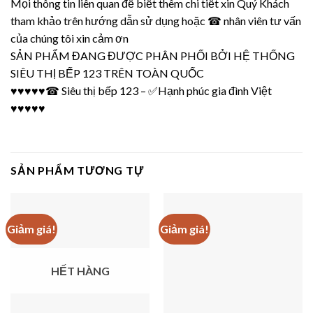
Mọi thông tin liên quan để biết thêm chi tiết xin Quý Khách
tham khảo trên hướng dẫn sử dụng hoặc ☎
nhân viên
tư vấn
của chúng tôi xin cảm ơn
SẢN PHẨM ĐANG ĐƯỢC PHÂN PHỐI BỞI
HỆ THỐNG
SIÊU THỊ BẾP 123
TRÊN TOÀN QUỐC
♥♥♥♥♥☎
Siêu thị bếp 123
– ✅
Hạnh phúc gia đình Việt
♥♥♥♥♥
SẢN PHẨM TƯƠNG TỰ
Giảm giá!
Giảm giá!
HẾT HÀNG