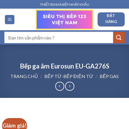
Bỏ
THIẾT BỊ NHÀ BẾP NHẬP KHẨU
qua
ĐẶT
nội
HÀNG
dung
Tìm
kiếm:
Bếp ga âm Eurosun EU-GA276S
TRANG CHỦ
/
BẾP TỪ-BẾP ĐIỆN TỪ
/
BẾP GAS
Giảm giá!