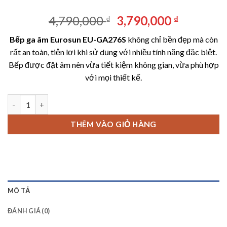
Giá
Giá
4,790,000
3,790,000
₫
₫
gốc
hiện
Bếp ga âm Eurosun EU-GA276S
không chỉ bền đẹp mà còn
là:
tại
rất an toàn, tiện lợi khi sử dụng với nhiều tính năng đặc biệt.
4,790,000 ₫.
là:
Bếp được đặt âm nên vừa tiết kiệm không gian, vừa phù hợp
3,790,00
với mọi thiết kế.
Bếp ga âm Eurosun EU-GA276S số lượng
THÊM VÀO GIỎ HÀNG
MÔ TẢ
ĐÁNH GIÁ (0)