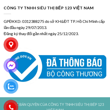
CÔNG TY TNHH SIÊU THỊ BẾP 123 VIỆT NAM
GPĐKKD: 0312388275 do sở KH&ĐT TP. Hồ Chí Minh cấp
lần đầu ngày 29/07/2013.
Đăng ký thay đổi gần nhất ngày 25/12/2023.
THUỘC BẢN QUYỀN CỦA CÔNG TY TNHH SIÊU THỊ BẾP 123