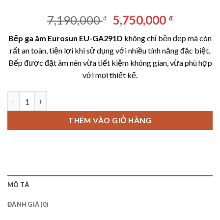
Giá
Giá
7,190,000
5,750,000
₫
₫
gốc
hiện
Bếp ga âm Eurosun EU-GA291D
không chỉ bền đẹp mà còn
là:
tại
rất an toàn, tiện lợi khi sử dụng với nhiều tính năng đặc biệt.
7,190,000 ₫.
là:
Bếp được đặt âm nên vừa tiết kiệm không gian, vừa phù hợp
5,750,00
với mọi thiết kế.
Bếp ga âm Eurosun EU-GA291D số lượng
THÊM VÀO GIỎ HÀNG
MÔ TẢ
ĐÁNH GIÁ (0)