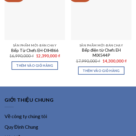
SẢN PHẨM MỚI-BÁN CHẠY
SẢN PHẨM MỚI-BÁN CHẠY
Bếp điện từ Chefs EH
Bếp Từ Chefs EH-DIH866
MIX544P
Giá
Giá
16,990,000
₫
12,390,000
₫
gốc
hiện
Giá
Giá
17,990,000
₫
14,300,000
₫
là:
tại
gốc
hiện
THÊM VÀO GIỎ HÀNG
16,990,000 ₫.
là:
là:
tại
THÊM VÀO GIỎ HÀNG
12,390,000 ₫.
17,990,000 ₫.
là:
14,30
GIỚI THIỆU CHUNG
Về công ty chúng tôi
Quy Định Chung