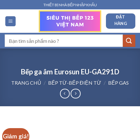
Bỏ
THIẾT BỊ NHÀ BẾP NHẬP KHẨU
qua
ĐẶT
nội
HÀNG
dung
Tìm
kiếm:
Bếp ga âm Eurosun EU-GA291D
TRANG CHỦ
/
BẾP TỪ-BẾP ĐIỆN TỪ
/
BẾP GAS
Giảm giá!