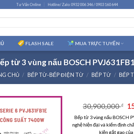
Tư Vấn Online
Hotline/ Zalo: 0932 006 346 / 0903 160 644
HỦ
FLASH SALE
MUA TRỰC TUYẾN
ếp từ 3 vùng nấu BOSCH PVJ631FB
NG CHỦ
/
BẾP TỪ-BẾP ĐIỆN TỪ
/
BẾP TỪ
/
BẾP 
Gi
30,900,000
1
₫
g
Bếp từ 3 vùng nấu BOSCH P
là
nghệ hiện đại và kiểm định ch
30
kiện gắt gao của