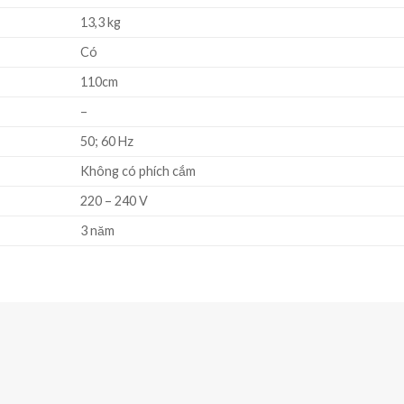
13,3 kg
Có
110cm
–
50; 60 Hz
Không có phích cắm
220 – 240 V
3 năm