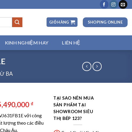
SHOPING ONLINE
GIỎ HÀNG
KINH NGHIỆM HAY
LIÊN HỆ
1E
TỪ BA
TẠI SAO NÊN MUA
á
Giá
5,490,000
₫
SẢN PHẨM TẠI
ốc
hiện
SHOWROOM SIÊU
VJ631FB1E với công
:
tại
THỊ BẾP 123?
ất lượng theo các điều
,900,000 ₫.
là:
 Châu Âu.