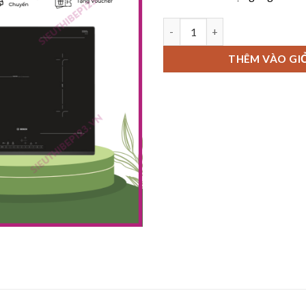
Bếp từ 3 vùng nấu BOSCH PVJ6
THÊM VÀO GI