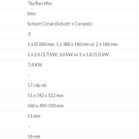
Tây Ban Nha
Đen
Schott Ceran (Schott + Ceramic)
3
1 x Ø 280 mm; 1 x 388 x 180 mm or 2 x 180 mm
1 x 2,6 (3,7) kW; 3,6 kW or 2 x 1,8 (3,1) kW
7.4 KW
–
17 cấp độ
51 x 592 x 522 mm
560 x 490-500 mm
51 mm
–
16 mm