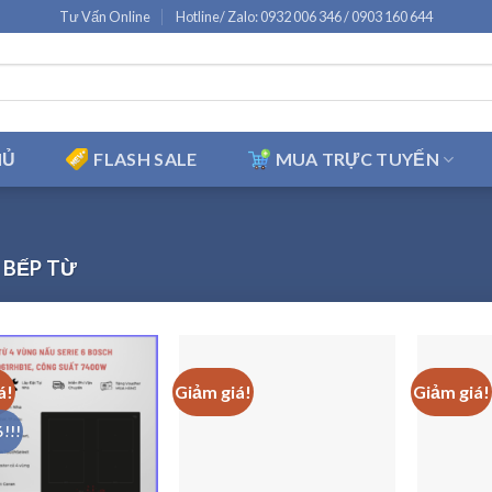
Tư Vấn Online
Hotline/ Zalo: 0932 006 346 / 0903 160 644
HỦ
FLASH SALE
MUA TRỰC TUYẾN
BẾP TỪ
á!
Giảm giá!
Giảm giá!
!!!