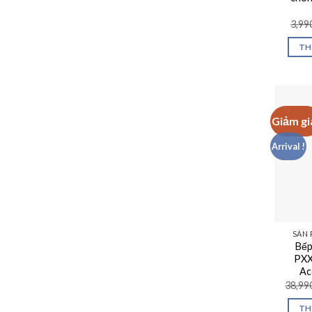
3,99
TH
Giảm gi
Arrival !
SẢN 
Bếp
PXX
Ac
38,99
TH