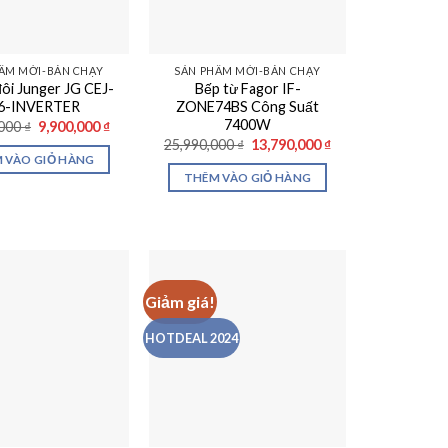
ẨM MỚI-BÁN CHẠY
SẢN PHẨM MỚI-BÁN CHẠY
đôi Junger JG CEJ-
Bếp từ Fagor IF-
6-INVERTER
ZONE74BS Công Suất
7400W
Giá
Giá
,000
₫
9,900,000
₫
gốc
hiện
Giá
Giá
25,990,000
₫
13,790,000
₫
là:
tại
gốc
hiện
 VÀO GIỎ HÀNG
18,490,000 ₫.
là:
là:
tại
THÊM VÀO GIỎ HÀNG
9,900,000 ₫.
25,990,000 ₫.
là:
13,790,000 ₫.
Giảm giá!
HOTDEAL 2024