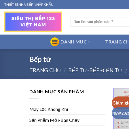
Bỏ
THIẾT BỊ NHÀ BẾP NHẬP KHẨU
qua
nội
Tìm
dung
kiếm:
DANH MỤC
TRANG C
Bếp từ
TRANG CHỦ
/
BẾP TỪ-BẾP ĐIỆN TỪ
/
DANH MỤC SẢN PHẨM
Giảm gi
Máy Lọc Không Khí
NEW 2026 
Sản Phẩm Mới-Bán Chạy