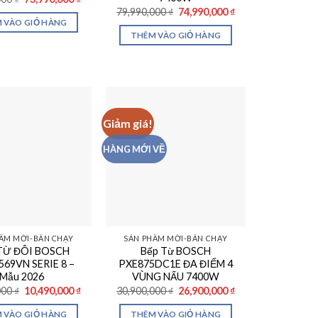
gốc
hiện
Giá
Giá
79,990,000
₫
74,990,000
₫
là:
tại
gốc
hiện
 VÀO GIỎ HÀNG
79,990,000 ₫.
là:
là:
tại
THÊM VÀO GIỎ HÀNG
73,990,000 ₫.
79,990,000 ₫.
là:
74,990,000 ₫.
Giảm giá!
HÀNG MỚI VỀ
ẨM MỚI-BÁN CHẠY
SẢN PHẨM MỚI-BÁN CHẠY
 TỪ ĐÔI BOSCH
Bếp Từ BOSCH
569VN SERIE 8 –
PXE875DC1E ĐA ĐIỂM 4
Mẫu 2026
VÙNG NẤU 7400W
Giá
Giá
Giá
Giá
000
₫
10,490,000
₫
30,900,000
₫
26,900,000
₫
gốc
hiện
gốc
hiện
là:
tại
là:
tại
 VÀO GIỎ HÀNG
THÊM VÀO GIỎ HÀNG