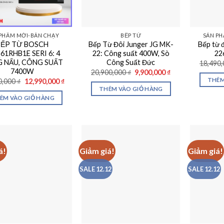
PHẨM MỚI-BÁN CHẠY
BẾP TỪ
SẢN PH
BẾP TỪ BOSCH
Bếp Từ Đôi Junger JG MK-
Bếp từ 
1RHB1E SERI 6: 4
22: Công suất 400W, Sò
22
 NẤU, CÔNG SUẤT
Công Suất Đức
18,490
7400W
Giá
Giá
20,900,000
₫
9,900,000
₫
gốc
hiện
Giá
Giá
THÊM
0,000
₫
12,990,000
₫
là:
tại
gốc
hiện
THÊM VÀO GIỎ HÀNG
20,900,000 ₫.
là:
là:
tại
ÊM VÀO GIỎ HÀNG
9,900,000 ₫.
29,900,000 ₫.
là:
12,990,000 ₫.
á!
Giảm giá!
Giảm giá!
SALE 12.12
SALE 12.12