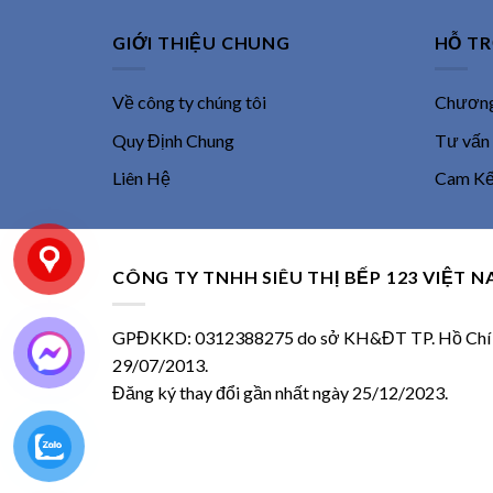
GIỚI THIỆU CHUNG
HỖ T
Về công ty chúng tôi
Chương 
Quy Định Chung
Tư vấn
Liên Hệ
Cam Kết
CÔNG TY TNHH SIÊU THỊ BẾP 123 VIỆT 
GPĐKKD: 0312388275 do sở KH&ĐT TP. Hồ Chí M
29/07/2013.
Đăng ký thay đổi gần nhất ngày 25/12/2023.