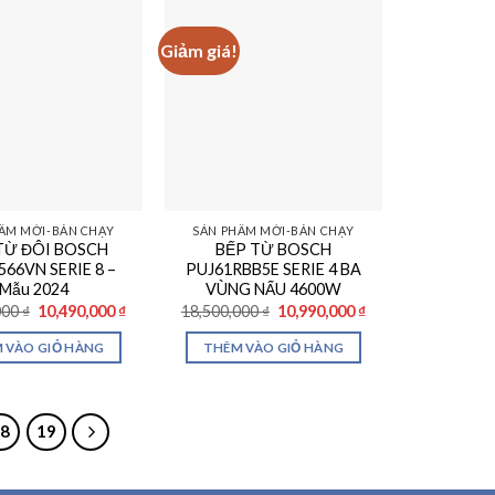
Giảm giá!
ẨM MỚI-BÁN CHẠY
SẢN PHẨM MỚI-BÁN CHẠY
 TỪ ĐÔI BOSCH
BẾP TỪ BOSCH
566VN SERIE 8 –
PUJ61RBB5E SERIE 4 BA
Mẫu 2024
VÙNG NẤU 4600W
Giá
Giá
Giá
Giá
000
₫
10,490,000
₫
18,500,000
₫
10,990,000
₫
gốc
hiện
gốc
hiện
là:
tại
là:
tại
 VÀO GIỎ HÀNG
THÊM VÀO GIỎ HÀNG
17,990,000 ₫.
là:
18,500,000 ₫.
là:
10,490,000 ₫.
10,990,000 ₫.
18
19