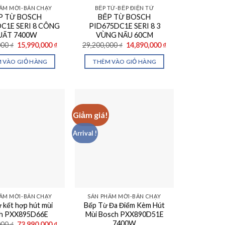
ẨM MỚI-BÁN CHẠY
BẾP TỪ-BẾP ĐIỆN TỪ
P TỪ BOSCH
BẾP TỪ BOSCH
C1E SERI 8 CÔNG
PID675DC1E SERI 8 3
UẤT 7400W
VÙNG NẤU 60CM
Giá
Giá
Giá
Giá
000
₫
15,990,000
₫
29,200,000
₫
14,890,000
₫
gốc
hiện
gốc
hiện
là:
tại
là:
tại
 VÀO GIỎ HÀNG
THÊM VÀO GIỎ HÀNG
26,390,000 ₫.
là:
29,200,000 ₫.
là:
15,990,000 ₫.
14,890,000 ₫.
Giảm giá!
Arrival !
ẨM MỚI-BÁN CHẠY
SẢN PHẨM MỚI-BÁN CHẠY
 kết hợp hút mùi
Bếp Từ Đa Điểm Kèm Hút
h PXX895D66E
Mùi Bosch PXX890D51E
7400W
Giá
Giá
000
₫
73,990,000
₫