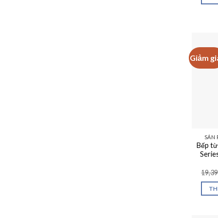
Giảm gi
SẢN 
Bếp t
Serie
19,3
TH