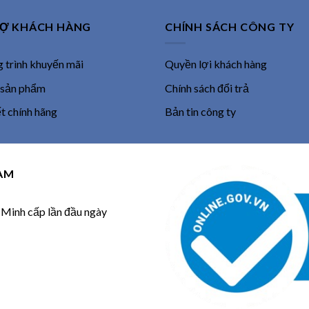
RỢ KHÁCH HÀNG
CHÍNH SÁCH CÔNG TY
trình khuyến mãi
Quyền lợi khách hàng
 sản phẩm
Chính sách đổi trả
 chính hãng
Bản tin công ty
NAM
inh cấp lần đầu ngày