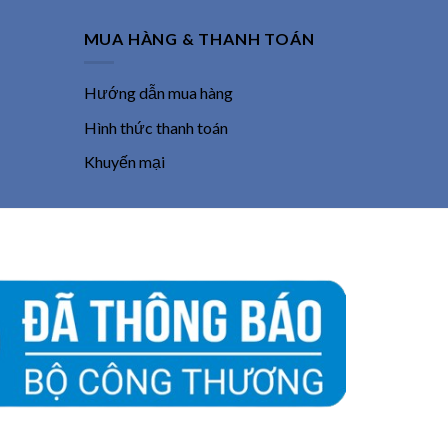
MUA HÀNG & THANH TOÁN
Hướng dẫn mua hàng
Hình thức thanh toán
Khuyến mại