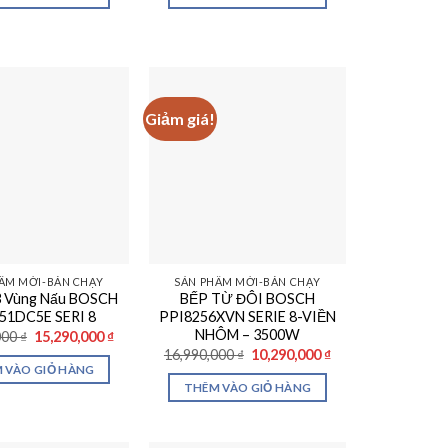
17,990,000 ₫.
là:
30,900,000 ₫.
là:
10,490,000 ₫.
26,900,000 ₫.
Giảm giá!
ẨM MỚI-BÁN CHẠY
SẢN PHẨM MỚI-BÁN CHẠY
3 Vùng Nấu BOSCH
BẾP TỪ ĐÔI BOSCH
51DC5E SERI 8
PPI8256XVN SERIE 8-VIỀN
NHÔM – 3500W
Giá
Giá
000
₫
15,290,000
₫
gốc
hiện
Giá
Giá
16,990,000
₫
10,290,000
₫
là:
tại
gốc
hiện
 VÀO GIỎ HÀNG
23,390,000 ₫.
là:
là:
tại
THÊM VÀO GIỎ HÀNG
15,290,000 ₫.
16,990,000 ₫.
là:
10,290,000 ₫.