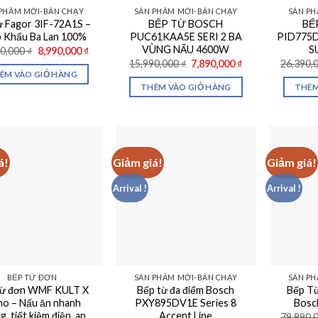
PHẨM MỚI-BÁN CHẠY
SẢN PHẨM MỚI-BÁN CHẠY
SẢN PH
ừ Fagor 3IF-72A1S –
BẾP TỪ BOSCH
BẾ
 Khẩu Ba Lan 100%
PUC61KAA5E SERI 2 BA
PID775D
VÙNG NẤU 4600W
S
Giá
Giá
90,000
₫
8,990,000
₫
gốc
hiện
Giá
Giá
15,990,000
₫
7,890,000
₫
26,390,
là:
tại
gốc
hiện
ÊM VÀO GIỎ HÀNG
17,990,000 ₫.
là:
là:
tại
THÊM VÀO GIỎ HÀNG
THÊM
8,990,000 ₫.
15,990,000 ₫.
là:
7,890,000 ₫.
á!
Giảm giá!
Giảm giá!
Arrival !
Arrival !
BẾP TỪ ĐƠN
SẢN PHẨM MỚI-BÁN CHẠY
SẢN PH
từ đơn WMF KULT X
Bếp từ đa điểm Bosch
Bếp Từ
o – Nấu ăn nhanh
PXY895DV1E Series 8
Bosc
, tiết kiệm điện, an
Accent Line
79,990,