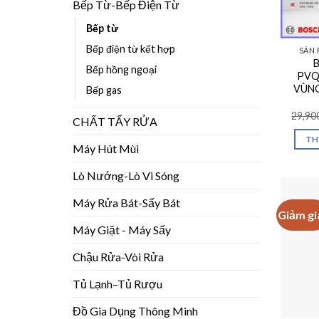
Bếp Từ-Bếp Điện Từ
Bếp từ
Bếp điện từ kết hợp
SẢN 
Bếp hồng ngoại
PVQ6
VÙNG
Bếp gas
29,90
CHẤT TẨY RỬA
TH
Máy Hút Mùi
Lò Nướng-Lò Vi Sóng
Máy Rửa Bát-Sấy Bát
Giảm gi
Máy Giặt - Máy Sấy
Chậu Rửa-Vòi Rửa
Tủ Lạnh–Tủ Rượu
Đồ Gia Dụng Thông Minh