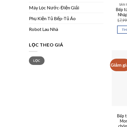
SẢN 
Máy Lọc Nước-Điện Giải
Bếp t
Nhập
Phụ Kiện Tủ Bếp-Tủ Áo
17,9
Robot Lau Nhà
TH
LỌC THEO GIÁ
Giá
Giá
LỌC
tối
tối
Giảm gi
thiểu
đa
Bếp 
Mon
chóng