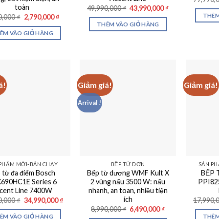
toàn
Giá
Giá
49,990,000
₫
43,990,000
₫
gốc
hiện
Giá
Giá
THÊM
0,000
₫
2,790,000
₫
là:
tại
gốc
hiện
THÊM VÀO GIỎ HÀNG
49,990,000 ₫.
là:
là:
tại
ÊM VÀO GIỎ HÀNG
43,990,000 ₫.
3,990,000 ₫.
là:
2,790,000 ₫.
á!
Giảm giá!
Giảm giá!
Arrival !
PHẨM MỚI-BÁN CHẠY
BẾP TỪ ĐƠN
SẢN PH
 từ đa điểm Bosch
Bếp từ dương WMF Kult X
BẾP
690HC1E Series 6
2 vùng nấu 3500 W: nấu
PPI82
cent Line 7400W
nhanh, an toan, nhiều tiện
ích
Giá
Giá
0,000
₫
34,990,000
₫
17,990,
gốc
hiện
Giá
Giá
8,990,000
₫
6,490,000
₫
là:
tại
gốc
hiện
ÊM VÀO GIỎ HÀNG
THÊM