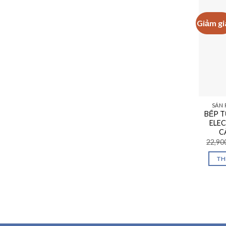
Giảm gi
SẢN 
BẾP T
ELE
C
22,90
TH