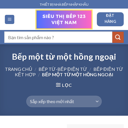
Bỏ
THIẾT BỊ NHÀ BẾP NHẬP KHẨU
qua
ĐẶT
nội
HÀNG
dung
Tìm
kiếm:
Bếp một từ một hồng ngoại
TRANG CHỦ
/
BẾP TỪ-BẾP ĐIỆN TỪ
/
BẾP ĐIỆN TỪ
KẾT HỢP
/
BẾP MỘT TỪ MỘT HỒNG NGOẠI
LỌC