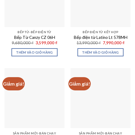
BẾP TỪ-BẾP ĐIỆN TỪ
BẾP ĐIỆN TỪ KẾT HỢP
Bếp Từ Canzy CZ 06H
Bếp điện từ Latino Lt 578MH
Giá
Giá
Giá
Giá
9,680,000
₫
3,599,000
₫
13,990,000
₫
7,990,000
₫
gốc
hiện
gốc
hiện
là:
tại
là:
tại
THÊM VÀO GIỎ HÀNG
THÊM VÀO GIỎ HÀNG
9,680,000 ₫.
là:
13,990,000 ₫.
là:
3,599,000 ₫.
7,990
Giảm giá!
Giảm giá!
SẢN PHẨM MỚI-BÁN CHẠY
SẢN PHẨM MỚI-BÁN CHẠY