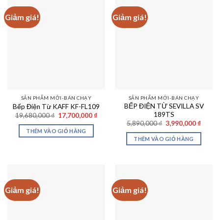
Giảm giá!
Giảm giá!
SẢN PHẨM MỚI-BÁN CHẠY
SẢN PHẨM MỚI-BÁN CHẠY
BẾP ĐIỆN TỪ SEVILLA SV
Bếp Điện Từ KAFF KF-FL109
189TS
Giá
Giá
19,680,000
₫
17,700,000
₫
gốc
hiện
Giá
Giá
5,890,000
₫
3,990,000
₫
là:
tại
gốc
hiện
THÊM VÀO GIỎ HÀNG
19,680,000 ₫.
là:
là:
tại
THÊM VÀO GIỎ HÀNG
17,700,000 ₫.
5,890,000 ₫.
là:
3,990,
Giảm giá!
Giảm giá!