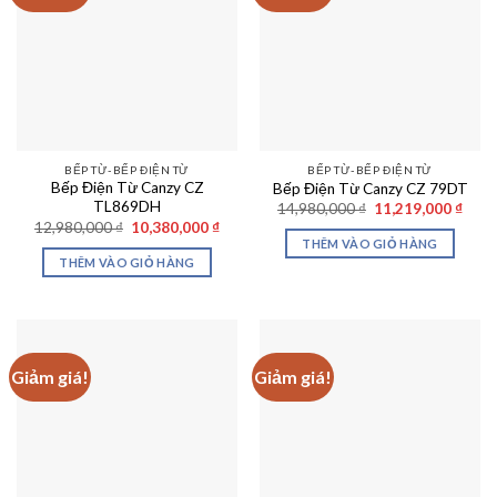
BẾP TỪ-BẾP ĐIỆN TỪ
BẾP TỪ-BẾP ĐIỆN TỪ
Bếp Điện Từ Canzy CZ
Bếp Điện Từ Canzy CZ 79DT
TL869DH
Giá
Giá
14,980,000
₫
11,219,000
₫
gốc
hiện
Giá
Giá
12,980,000
₫
10,380,000
₫
là:
tại
gốc
hiện
THÊM VÀO GIỎ HÀNG
14,980,000 ₫.
là:
là:
tại
THÊM VÀO GIỎ HÀNG
11,21
12,980,000 ₫.
là:
10,380,000 ₫.
Giảm giá!
Giảm giá!