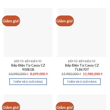
16,800,000 ₫.
8,590
Giảm giá!
Giảm giá!
BẾP TỪ-BẾP ĐIỆN TỪ
BẾP TỪ-BẾP ĐIỆN TỪ
Bếp Điện Từ Canzy CZ
Bếp Điện Từ Canzy CZ
900EGB
TL867DT
Giá
Giá
Giá
Giá
10,980,000
₫
8,699,000
₫
14,980,000
₫
11,980,000
₫
gốc
hiện
gốc
hiện
là:
tại
là:
tại
THÊM VÀO GIỎ HÀNG
THÊM VÀO GIỎ HÀNG
10,980,000 ₫.
là:
14,980,000 ₫.
là:
8,699,000 ₫.
11,98
Giảm giá!
Giảm giá!