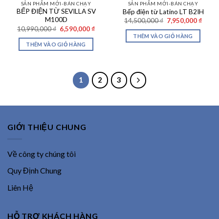
SẢN PHẨM MỚI-BÁN CHẠY
SẢN PHẨM MỚI-BÁN CHẠY
BẾP ĐIỆN TỪ SEVILLA SV
Bếp điện từ Latino LT B2IH
M100D
Giá
Giá
14,500,000
₫
7,950,000
₫
gốc
hiện
Giá
Giá
10,990,000
₫
6,590,000
₫
là:
tại
gốc
hiện
THÊM VÀO GIỎ HÀNG
14,500,000 ₫.
là:
là:
tại
THÊM VÀO GIỎ HÀNG
7,950
10,990,000 ₫.
là:
6,590,000 ₫.
1
2
3
GIỚI THIỆU CHUNG
Về công ty chúng tôi
Quy Định Chung
Liên Hệ
HỖ TRỢ KHÁCH HÀNG