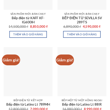
SẢN PHẨM MỚI-BÁN CHẠY
SẢN PHẨM MỚI-BÁN CHẠY
Bếp điện từ KAFF KF-
BẾP ĐIỆN TỪ SEVILLA SV
IG600IH
289TS
Giá
Giá
Giá
Giá
14,500,000
₫
8,850,000
₫
6,890,000
₫
4,590,000
₫
gốc
hiện
gốc
hiện
là:
tại
là:
tại
THÊM VÀO GIỎ HÀNG
THÊM VÀO GIỎ HÀNG
14,500,000 ₫.
là:
6,890,000 ₫.
là:
8,850,000 ₫.
4,590,
Giảm giá!
Giảm giá!
BẾP ĐIỆN TỪ KẾT HỢP
BẾP MỘT TỪ MỘT HỒNG NGOẠI
Bếp điện từ Latino Lt 789MH
Bếp điện từ Latino Lt 88IR
Giá
Giá
Giá
Giá
12,800,000
₫
7,090,000
₫
16,980,000
₫
8,990,000
₫