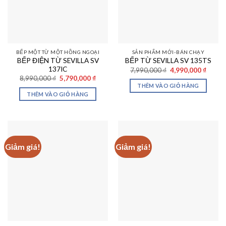
BẾP MỘT TỪ MỘT HỒNG NGOẠI
SẢN PHẨM MỚI-BÁN CHẠY
BẾP ĐIỆN TỪ SEVILLA SV
BẾP TỪ SEVILLA SV 135TS
137IC
Giá
Giá
7,990,000
₫
4,990,000
₫
gốc
hiện
Giá
Giá
8,990,000
₫
5,790,000
₫
là:
tại
gốc
hiện
THÊM VÀO GIỎ HÀNG
7,990,000 ₫.
là:
là:
tại
THÊM VÀO GIỎ HÀNG
4,990,
8,990,000 ₫.
là:
5,790,000 ₫.
Giảm giá!
Giảm giá!