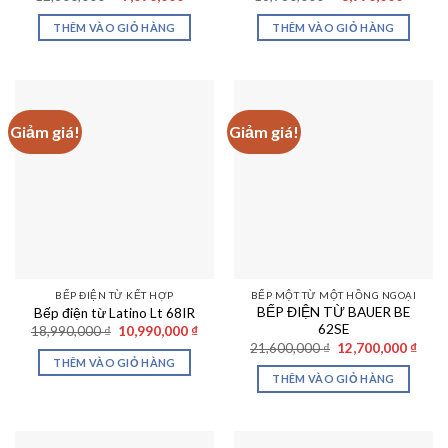
gốc
hiện
gốc
hiện
là:
tại
là:
tại
THÊM VÀO GIỎ HÀNG
THÊM VÀO GIỎ HÀNG
12,800,000 ₫.
là:
16,980,000 ₫.
là:
7,090,000 ₫.
8,990
Giảm giá!
Giảm giá!
BẾP ĐIỆN TỪ KẾT HỢP
BẾP MỘT TỪ MỘT HỒNG NGOẠI
BẾP ĐIỆN TỪ BAUER BE
Bếp điện từ Latino Lt 68IR
62SE
Giá
Giá
18,990,000
₫
10,990,000
₫
gốc
hiện
Giá
Giá
21,600,000
₫
12,700,000
₫
là:
tại
gốc
hiện
THÊM VÀO GIỎ HÀNG
18,990,000 ₫.
là:
là:
tại
THÊM VÀO GIỎ HÀNG
10,990,000 ₫.
21,600,000 ₫.
là:
12,70