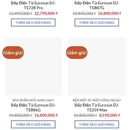
Bếp Điện Từ Eurosun EU-
Bếp Điện Từ Eurosun EU-
TE728 Pro
TE887G
Giá
Giá
Giá
Giá
15,990,000
₫
12,790,000
₫
19,800,000
₫
16,800,000
₫
gốc
hiện
gốc
hiện
là:
tại
là:
tại
THÊM VÀO GIỎ HÀNG
THÊM VÀO GIỎ HÀNG
15,990,000 ₫.
là:
19,800,000 ₫.
là:
12,790,000 ₫.
16,80
Giảm giá!
Giảm giá!
SẢN PHẨM MỚI-BÁN CHẠY
BẾP MỘT TỪ MỘT HỒNG NGOẠI
Bếp Điện Từ Eurosun EU-
Bếp Điện Từ Eurosun EU-
TE886G
TE259 Max
Giá
Giá
Giá
Giá
19,800,000
₫
16,800,000
₫
10,800,000
₫
8,590,000
₫
gốc
hiện
gốc
hiện
là:
tại
là:
tại
THÊM VÀO GIỎ HÀNG
THÊM VÀO GIỎ HÀNG
19,800,000 ₫.
là:
10,800,000 ₫.
là: