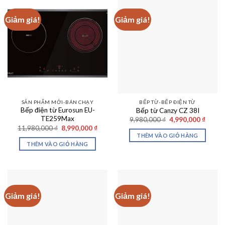
Giảm giá!
Giảm giá!
SẢN PHẨM MỚI-BÁN CHẠY
BẾP TỪ-BẾP ĐIỆN TỪ
Bếp điện từ Eurosun EU-
Bếp từ Canzy CZ 38I
TE259Max
Giá
Giá
9,980,000
₫
4,990,000
₫
gốc
hiện
Giá
Giá
11,980,000
₫
8,990,000
₫
là:
tại
gốc
hiện
THÊM VÀO GIỎ HÀNG
9,980,000 ₫.
là:
là:
tại
THÊM VÀO GIỎ HÀNG
4,990,
11,980,000 ₫.
là:
8,990,000 ₫.
Giảm giá!
Giảm giá!