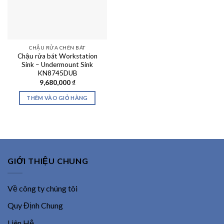
CHẬU RỬA CHÉN BÁT
Chậu rửa bát Workstation
Sink – Undermount Sink
KN8745DUB
9,680,000
₫
THÊM VÀO GIỎ HÀNG
GIỚI THIỆU CHUNG
Về công ty chúng tôi
Quy Định Chung
Liên Hệ