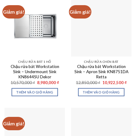
Giảm giá!
Giảm giá!
CHẬU RỬA BÁT 1 HỐ
CHẬU RỬA CHÉN BÁT
Chậu rửa bát Workstation
Chậu rửa bát Workstation
Sink – Undermount Sink
Sink – Apron Sink KN8751DA
KN8644SU Dekor
Retta
Giá
Giá
Giá
Giá
10,570,000
₫
8,980,000
₫
12,850,000
₫
10,922,500
₫
gốc
hiện
gốc
hiện
là:
tại
là:
tại
THÊM VÀO GIỎ HÀNG
THÊM VÀO GIỎ HÀNG
10,570,000 ₫.
là:
12,850,000 ₫.
là:
8,980,000 ₫.
10,92
Giảm giá!