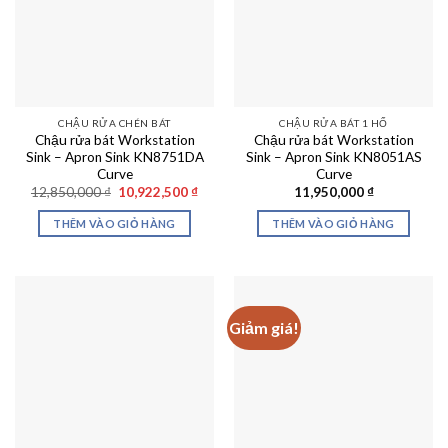
CHẬU RỬA CHÉN BÁT
CHẬU RỬA BÁT 1 HỐ
Chậu rửa bát Workstation
Chậu rửa bát Workstation
Sink – Apron Sink KN8751DA
Sink – Apron Sink KN8051AS
Curve
Curve
Giá
Giá
12,850,000
₫
10,922,500
₫
11,950,000
₫
gốc
hiện
là:
tại
THÊM VÀO GIỎ HÀNG
THÊM VÀO GIỎ HÀNG
12,850,000 ₫.
là:
10,922,500 ₫.
Giảm giá!