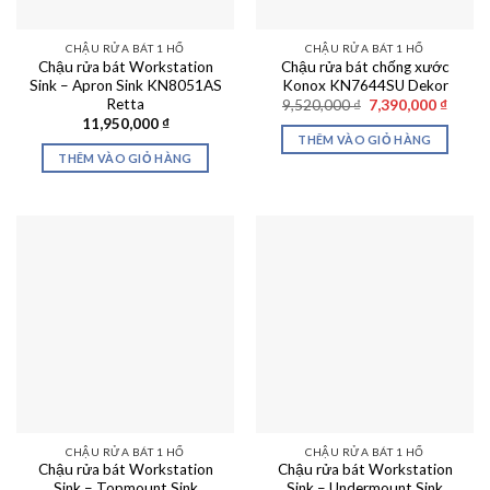
CHẬU RỬA BÁT 1 HỐ
CHẬU RỬA BÁT 1 HỐ
Chậu rửa bát Workstation
Chậu rửa bát chống xước
Sink – Apron Sink KN8051AS
Konox KN7644SU Dekor
Retta
Giá
Giá
9,520,000
₫
7,390,000
₫
gốc
hiện
11,950,000
₫
là:
tại
THÊM VÀO GIỎ HÀNG
9,520,000 ₫.
là:
THÊM VÀO GIỎ HÀNG
7,390,
CHẬU RỬA BÁT 1 HỐ
CHẬU RỬA BÁT 1 HỐ
Chậu rửa bát Workstation
Chậu rửa bát Workstation
Sink – Topmount Sink
Sink – Undermount Sink