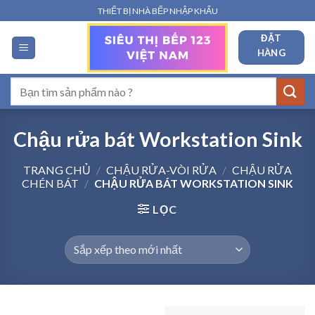
Bỏ
THIẾT BỊ NHÀ BẾP NHẬP KHẨU
qua
ĐẶT
nội
HÀNG
dung
Tìm
kiếm:
Chậu rửa bát Workstation Sink
TRANG CHỦ
/
CHẬU RỬA-VÒI RỬA
/
CHẬU RỬA
CHÉN BÁT
/
CHẬU RỬA BÁT WORKSTATION SINK
LỌC