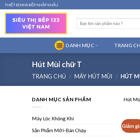
Bỏ
THIẾT BỊ NHÀ BẾP NHẬP KHẨU
qua
nội
Tìm
dung
kiếm:
DANH MỤC
TRANG C
Hút Mùi chữ T
TRANG CHỦ
/
MÁY HÚT MÙI
/
HÚT M
DANH MỤC SẢN PHẨM
Hút Mù
Máy Lọc Không Khí
Giảm gi
Sản Phẩm Mới-Bán Chạy