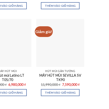
gốc
hiện
gốc
hiện
là:
tại
là:
tại
 VÀO GIỎ HÀNG
THÊM VÀO GIỎ HÀNG
14,990,000 ₫.
là:
14,990,000 ₫.
là:
11,690,000 ₫.
9,790,000 ₫.
Giảm giá!
ÁY HÚT MÙI
HÚT MÙI GẮN TƯỜNG
út mùi Latino LT
MÁY HÚT MÙI SEVILLA SV
T05/70
TK90
Giá
Giá
Giá
Giá
000
₫
6,980,000
₫
11,990,000
₫
7,590,000
₫
gốc
hiện
gốc
hiện
là:
tại
là:
tại
 VÀO GIỎ HÀNG
THÊM VÀO GIỎ HÀNG
9,680,000 ₫.
là:
11,990,000 ₫.
là:
6,980,000 ₫.
7,590,000 ₫.