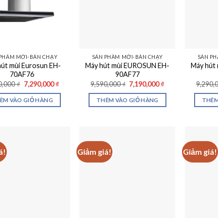
PHẨM MỚI-BÁN CHẠY
SẢN PHẨM MỚI-BÁN CHẠY
SẢN PH
út mùi Eurosun EH-
Máy hút mùi EUROSUN EH-
Máy hút
70AF76
90AF77
Giá
Giá
Giá
Giá
0,000
₫
7,290,000
₫
9,590,000
₫
7,190,000
₫
9,290,
gốc
hiện
gốc
hiện
là:
tại
là:
tại
ÊM VÀO GIỎ HÀNG
THÊM VÀO GIỎ HÀNG
THÊM
9,690,000 ₫.
là:
9,590,000 ₫.
là:
7,290,000 ₫.
7,190,000 ₫.
á!
Giảm giá!
Giảm giá!