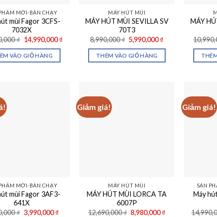
PHẨM MỚI-BÁN CHẠY
MÁY HÚT MÙI
M
út mùi Fagor 3CFS-
MÁY HÚT MÙI SEVILLA SV
MÁY HÚT
7032X
70T3
Giá
Giá
Giá
Giá
0,000
₫
14,990,000
₫
8,990,000
₫
5,990,000
₫
10,990
gốc
hiện
gốc
hiện
là:
tại
là:
tại
ÊM VÀO GIỎ HÀNG
THÊM VÀO GIỎ HÀNG
THÊM
18,990,000 ₫.
là:
8,990,000 ₫.
là:
14,990,000 ₫.
5,990,000 ₫.
á!
Giảm giá!
Giảm giá!
PHẨM MỚI-BÁN CHẠY
MÁY HÚT MÙI
SẢN PH
út mùi Fagor 3AF3-
MÁY HÚT MÙI LORCA TA
Máy hút
641X
6007P
Giá
Giá
Giá
Giá
0,000
₫
3,990,000
₫
12,690,000
₫
8,980,000
₫
14,990,