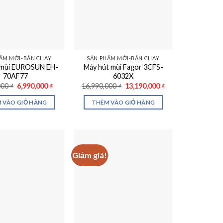
ẨM MỚI-BÁN CHẠY
SẢN PHẨM MỚI-BÁN CHẠY
 mùi EUROSUN EH-
Máy hút mùi Fagor 3CFS-
70AF77
6032X
Giá
Giá
Giá
Giá
000
₫
6,990,000
₫
16,990,000
₫
13,190,000
₫
gốc
hiện
gốc
hiện
là:
tại
là:
tại
 VÀO GIỎ HÀNG
THÊM VÀO GIỎ HÀNG
9,290,000 ₫.
là:
16,990,000 ₫.
là:
6,990,000 ₫.
13,190,000 ₫.
Giảm giá!