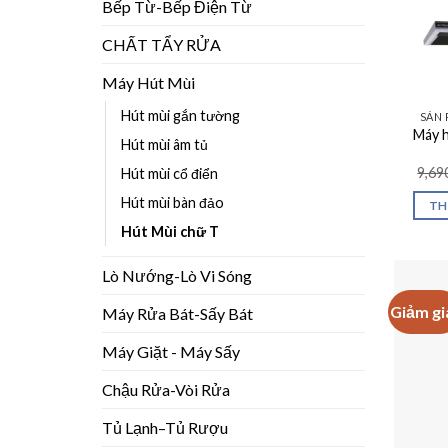
Bếp Từ-Bếp Điện Từ
CHẤT TẨY RỬA
Máy Hút Mùi
Hút mùi gắn tường
SẢN 
Máy h
Hút mùi âm tủ
9,69
Hút mùi cổ điển
Hút mùi bàn đảo
TH
Hút Mùi chữ T
Lò Nướng-Lò Vi Sóng
Giảm gi
Máy Rửa Bát-Sấy Bát
Máy Giặt - Máy Sấy
Chậu Rửa-Vòi Rửa
Tủ Lạnh–Tủ Rượu