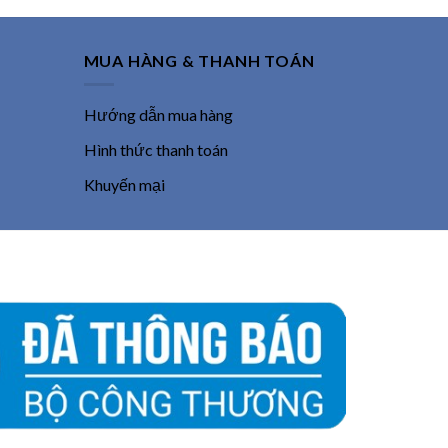
MUA HÀNG & THANH TOÁN
Hướng dẫn mua hàng
Hình thức thanh toán
Khuyến mại