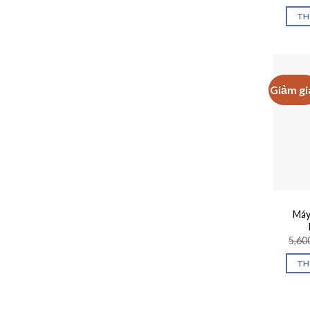
TH
Giảm gi
Máy
5,60
TH