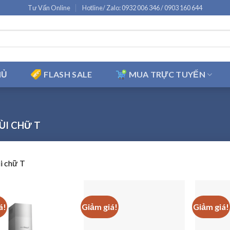
Tư Vấn Online
Hotline/ Zalo: 0932 006 346 / 0903 160 644
HỦ
FLASH SALE
MUA TRỰC TUYẾN
ÙI CHỮ T
i chữ T
á!
Giảm giá!
Giảm giá!