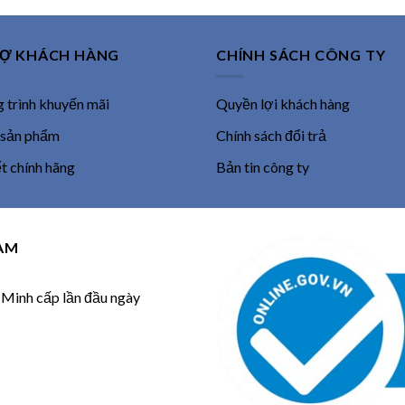
RỢ KHÁCH HÀNG
CHÍNH SÁCH CÔNG TY
trình khuyến mãi
Quyền lợi khách hàng
 sản phẩm
Chính sách đổi trả
 chính hãng
Bản tin công ty
NAM
inh cấp lần đầu ngày