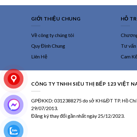
GIỚI THIỆU CHUNG
HỖ T
Về công ty chúng tôi
Chương 
Quy Định Chung
Tư vấn
Liên Hệ
Cam Kết
CÔNG TY TNHH SIÊU THỊ BẾP 123 VIỆT 
GPĐKKD: 0312388275 do sở KH&ĐT TP. Hồ Chí M
29/07/2013.
Đăng ký thay đổi gần nhất ngày 25/12/2023.