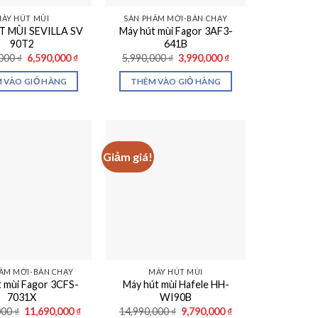
ÁY HÚT MÙI
SẢN PHẨM MỚI-BÁN CHẠY
 MÙI SEVILLA SV
Máy hút mùi Fagor 3AF3-
90T2
641B
Giá
Giá
Giá
Giá
,000
₫
6,590,000
₫
5,990,000
₫
3,990,000
₫
gốc
hiện
gốc
hiện
là:
tại
là:
tại
 VÀO GIỎ HÀNG
THÊM VÀO GIỎ HÀNG
10,990,000 ₫.
là:
5,990,000 ₫.
là:
6,590,000 ₫.
3,990,000 ₫.
Giảm giá!
ẨM MỚI-BÁN CHẠY
MÁY HÚT MÙI
 mùi Fagor 3CFS-
Máy hút mùi Hafele HH-
7031X
WI90B
Giá
Giá
Giá
Giá
000
₫
11,690,000
₫
14,990,000
₫
9,790,000
₫