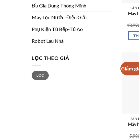
Đồ Gia Dụng Thông Minh
SẢN 
Máy h
Máy Lọc Nước-Điện Giải
18,99
Phụ Kiện Tủ Bếp-Tủ Áo
TH
Robot Lau Nhà
LỌC THEO GIÁ
Giảm gi
Giá
Giá
LỌC
tối
tối
thiểu
đa
SẢN 
Máy h
5,99