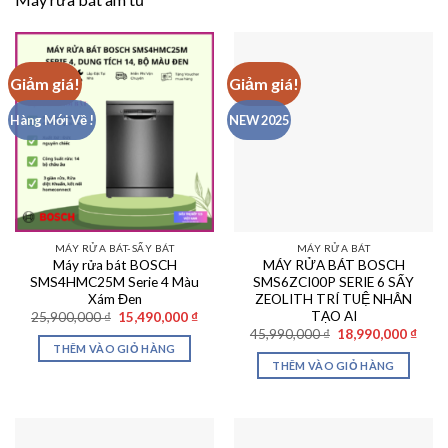
Giảm giá!
Giảm giá!
Hàng Mới Về !
NEW 2025
MÁY RỬA BÁT-SẤY BÁT
MÁY RỬA BÁT
Máy rửa bát BOSCH
MÁY RỬA BÁT BOSCH
SMS4HMC25M Serie 4 Màu
SMS6ZCI00P SERIE 6 SẤY
Xám Đen
ZEOLITH TRÍ TUỆ NHÂN
TẠO AI
Giá
Giá
25,900,000
₫
15,490,000
₫
gốc
hiện
Giá
Giá
45,990,000
₫
18,990,000
₫
là:
tại
gốc
hiện
THÊM VÀO GIỎ HÀNG
25,900,000 ₫.
là:
là:
tại
THÊM VÀO GIỎ HÀNG
15,490,000 ₫.
45,990,000 ₫.
là:
18,99