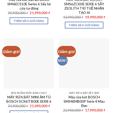
SMI6ECS10E Series 6 Sấy hé
SMS6ZCI03E SERIE 6 SẤY
cửa tự động
ZEOLITH TRÍ TUỆ NHÂN
TẠO AI
Giá
Giá
39,900,000
₫
21,990,000
₫
gốc
hiện
Giá
Giá
43,990,000
₫
19,990,000
₫
là:
tại
gốc
hiện
THÊM VÀO GIỎ HÀNG
39,900,000 ₫.
là:
là:
tại
THÊM VÀO GIỎ HÀNG
21,990,000 ₫.
43,990,000 ₫.
là:
19,99
Giảm giá!
Giảm giá!
NEW !
SẢN PHẨM MỚI-BÁN CHẠY
MÁY RỬA BÁT-SẤY BÁT
MÁY RỬA BÁT MINI ÂM TỦ
Máy rửa bát BOSCH
BOSCH SCX6ITB00E SERIE 6
SMS4EMB00P Serie 4 Màu
Đen
Giá
Giá
34,900,000
₫
21,490,000
₫
gốc
hiện
Giá
Giá
22,900,000
₫
17,990,000
₫
là:
tại