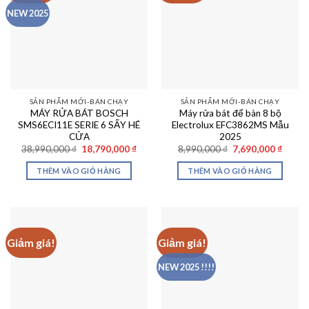
NEW 2025
SẢN PHẨM MỚI-BÁN CHẠY
SẢN PHẨM MỚI-BÁN CHẠY
MÁY RỬA BÁT BOSCH
Máy rửa bát để bàn 8 bộ
SMS6ECI11E SERIE 6 SẤY HÉ
Electrolux EFC3862MS Mẫu
CỬA
2025
Giá
Giá
Giá
Giá
38,990,000
₫
18,790,000
₫
8,990,000
₫
7,690,000
₫
gốc
hiện
gốc
hiện
là:
tại
là:
tại
THÊM VÀO GIỎ HÀNG
THÊM VÀO GIỎ HÀNG
38,990,000 ₫.
là:
8,990,000 ₫.
là:
18,790,000 ₫.
7,690,
Giảm giá!
Giảm giá!
NEW 2025 !!!!