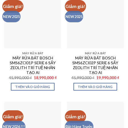
Giảm giá!
Giảm giá!
NEW 2025
NEW 2025
MÁY RỬA BÁT
MÁY RỬA BÁT
MÁY RỬA BÁT BOSCH
MÁY RỬA BÁT BOSCH
SMS6ZCI01P SERIE 6 SẤY
SMS6ZCI02P SERIE 6 SẤY
ZEOLITH TRÍ TUỆ NHÂN
ZEOLITH TRÍ TUỆ NHÂN
TẠO AI
TẠO AI
Giá
Giá
Giá
Giá
45,990,000
₫
18,990,000
₫
45,990,000
₫
19,990,000
₫
gốc
hiện
gốc
hiện
là:
tại
là:
tại
THÊM VÀO GIỎ HÀNG
THÊM VÀO GIỎ HÀNG
45,990,000 ₫.
là:
45,990,000 ₫.
là:
18,990,000 ₫.
19,99
Giảm giá!
Giảm giá!
NEW 2026 !!!
Đặt Hàng Trước