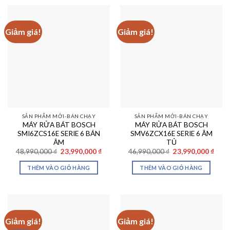
Giảm giá!
Giảm giá!
SẢN PHẨM MỚI-BÁN CHẠY
SẢN PHẨM MỚI-BÁN CHẠY
MÁY RỬA BÁT BOSCH
MÁY RỬA BÁT BOSCH
SMI6ZCS16E SERIE 6 BÁN
SMV6ZCX16E SERIE 6 ÂM
ÂM
TỦ
Giá
Giá
Giá
Giá
48,990,000
₫
23,990,000
₫
46,990,000
₫
23,990,000
₫
gốc
hiện
gốc
hiện
là:
tại
là:
tại
THÊM VÀO GIỎ HÀNG
THÊM VÀO GIỎ HÀNG
48,990,000 ₫.
là:
46,990,000 ₫.
là:
23,990,000 ₫.
23,99
Giảm giá!
Giảm giá!