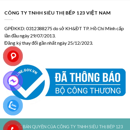
CÔNG TY TNHH SIÊU THỊ BẾP 123 VIỆT NAM
GPĐKKD: 0312388275 do sở KH&ĐT TP. Hồ Chí Minh cấp
lần đầu ngày 29/07/2013.
Đăng ký thay đổi gần nhất ngày 25/12/2023.
THUỘC BẢN QUYỀN CỦA CÔNG TY TNHH SIÊU THỊ BẾP 123