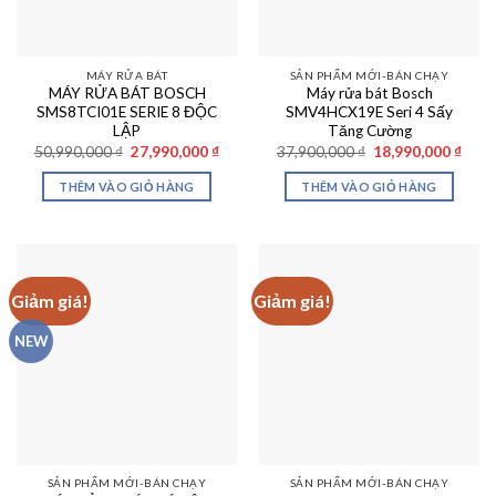
MÁY RỬA BÁT
SẢN PHẨM MỚI-BÁN CHẠY
MÁY RỬA BÁT BOSCH
Máy rửa bát Bosch
SMS8TCI01E SERIE 8 ĐỘC
SMV4HCX19E Seri 4 Sấy
LẬP
Tăng Cường
Giá
Giá
Giá
Giá
50,990,000
₫
27,990,000
₫
37,900,000
₫
18,990,000
₫
gốc
hiện
gốc
hiện
là:
tại
là:
tại
THÊM VÀO GIỎ HÀNG
THÊM VÀO GIỎ HÀNG
50,990,000 ₫.
là:
37,900,000 ₫.
là:
27,990,000 ₫.
18,99
Giảm giá!
Giảm giá!
NEW
SẢN PHẨM MỚI-BÁN CHẠY
SẢN PHẨM MỚI-BÁN CHẠY