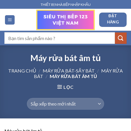
Bỏ
THIẾT BỊ NHÀ BẾP NHẬP KHẨU
qua
ĐẶT
nội
HÀNG
dung
Tìm
kiếm:
Máy rửa bát âm tủ
TRANG CHỦ
/
MÁY RỬA BÁT-SẤY BÁT
/
MÁY RỬA
BÁT
/
MÁY RỬA BÁT ÂM TỦ
LỌC
Máy rửa bát âm tủ