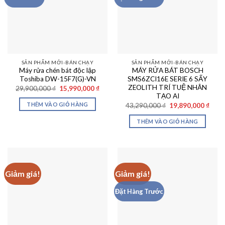
SẢN PHẨM MỚI-BÁN CHẠY
SẢN PHẨM MỚI-BÁN CHẠY
Máy rửa chén bát độc lập
MÁY RỬA BÁT BOSCH
Toshiba DW-15F7(G)-VN
SMS6ZCI16E SERIE 6 SẤY
ZEOLITH TRÍ TUỆ NHÂN
Giá
Giá
29,900,000
₫
15,990,000
₫
gốc
hiện
TẠO AI
là:
tại
THÊM VÀO GIỎ HÀNG
Giá
Giá
43,290,000
₫
19,890,000
₫
29,900,000 ₫.
là:
gốc
hiện
15,990,000 ₫.
là:
tại
THÊM VÀO GIỎ HÀNG
43,290,000 ₫.
là:
19,89
Giảm giá!
Giảm giá!
Đặt Hàng Trước