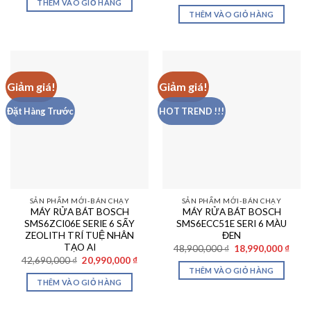
gốc
hiện
THÊM VÀO GIỎ HÀNG
34,900,000 ₫.
là:
là:
tại
THÊM VÀO GIỎ HÀNG
21,490,000 ₫.
22,900,000 ₫.
là:
17,99
Giảm giá!
Giảm giá!
Đặt Hàng Trước
HOT TREND !!!
SẢN PHẨM MỚI-BÁN CHẠY
SẢN PHẨM MỚI-BÁN CHẠY
MÁY RỬA BÁT BOSCH
MÁY RỬA BÁT BOSCH
SMS6ZCI06E SERIE 6 SẤY
SMS6ECC51E SERI 6 MÀU
ZEOLITH TRÍ TUỆ NHÂN
ĐEN
TẠO AI
Giá
Giá
48,900,000
₫
18,990,000
₫
gốc
hiện
Giá
Giá
42,690,000
₫
20,990,000
₫
là:
tại
gốc
hiện
THÊM VÀO GIỎ HÀNG
48,900,000 ₫.
là:
là:
tại
THÊM VÀO GIỎ HÀNG
18,99
42,690,000 ₫.
là:
20,990,000 ₫.