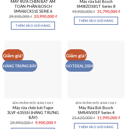
MÁY RỬA CHÉN BÁT ÂM
Máy rửa bát Bosch
TOÀN PHẦN BOSCH
SMI8ZDS81T Series 8
SMV6ECX51E SERIE 6
Giá
Giá
49,900,000
₫
31,790,000
₫
gốc
hiện
Giá
Giá
39,900,000
₫
20,990,000
₫
là:
tại
gốc
hiện
THÊM VÀO GIỎ HÀNG
49,900,000 ₫.
là:
là:
tại
THÊM VÀO GIỎ HÀNG
31,79
39,900,000 ₫.
là:
20,990,000 ₫.
Giảm giá!
Giảm giá!
HÀNG TRƯNG BÀY
HOTDEAL 2024
SẢN PHẨM MỚI-BÁN CHẠY
SẢN PHẨM MỚI-BÁN CHẠY
Máy rửa chén bát Fagor
Máy Rửa Bát Bosch
3LVF-63SSSI (HÀNG TRƯNG
SMS4IVI01P Series 4
BÀY)
Giá
Giá
25,620,000
₫
11,990,000
₫
gốc
hiện
Giá
Giá
29,990,000
₫
9,900,000
₫
là:
tại
gốc
hiện
THÊM VÀO GIỎ HÀNG
25,620,000 ₫.
là: