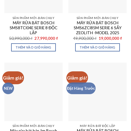
SẢN PHẨM MỚI-BÁN CHẠY
SẢN PHẨM MỚI-BÁN CHẠY
MÁY RỬA BÁT BOSCH
MÁY RỬA BÁT BOSCH
SMS8TCI04E SERIE 8 ĐỘC
SMS6ZCI85M SERIE 6 SẤY
LẬP
ZEOLITH -MODEL 2025
Giá
Giá
Giá
Giá
50,990,000
₫
27,990,000
₫
49,900,000
₫
19,000,000
₫
gốc
hiện
gốc
hiện
là:
tại
là:
tại
THÊM VÀO GIỎ HÀNG
THÊM VÀO GIỎ HÀNG
50,990,000 ₫.
là:
49,900,000 ₫.
là:
27,990,000 ₫.
19,00
Giảm giá!
Giảm giá!
NEW
Đặt Hàng Trước
SẢN PHẨM MỚI-BÁN CHẠY
MÁY RỬA BÁT ĐỘC LẬP
Máy rửa bát bán âm Bosch
MÁY RỬA BÁT BOSCH