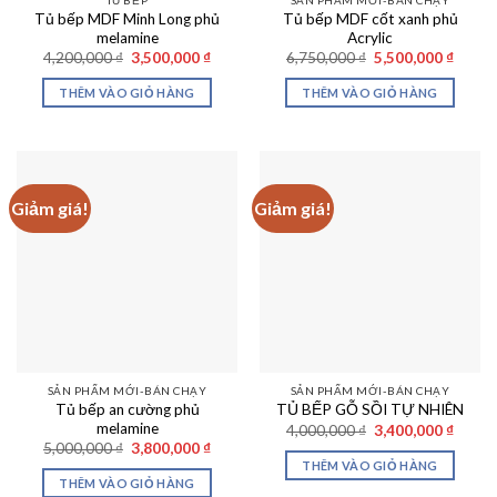
TỦ BẾP
SẢN PHẨM MỚI-BÁN CHẠY
Tủ bếp MDF Minh Long phủ
Tủ bếp MDF cốt xanh phủ
melamine
Acrylic
Giá
Giá
Giá
Giá
4,200,000
₫
3,500,000
₫
6,750,000
₫
5,500,000
₫
gốc
hiện
gốc
hiện
là:
tại
là:
tại
THÊM VÀO GIỎ HÀNG
THÊM VÀO GIỎ HÀNG
4,200,000 ₫.
là:
6,750,000 ₫.
là:
3,500,000 ₫.
5,500,
Giảm giá!
Giảm giá!
SẢN PHẨM MỚI-BÁN CHẠY
SẢN PHẨM MỚI-BÁN CHẠY
Tủ bếp an cường phủ
TỦ BẾP GỖ SỒI TỰ NHIÊN
melamine
Giá
Giá
4,000,000
₫
3,400,000
₫
gốc
hiện
Giá
Giá
5,000,000
₫
3,800,000
₫
là:
tại
gốc
hiện
THÊM VÀO GIỎ HÀNG
4,000,000 ₫.
là:
là:
tại
THÊM VÀO GIỎ HÀNG
3,400,
5,000,000 ₫.
là: