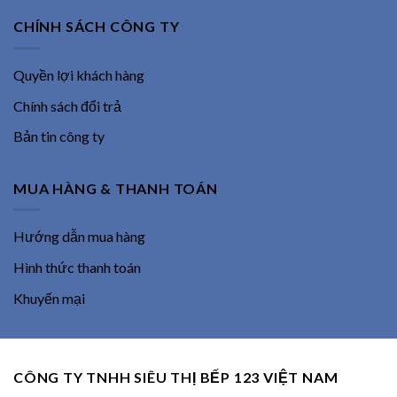
CHÍNH SÁCH CÔNG TY
Quyền lợi khách hàng
Chính sách đổi trả
Bản tin công ty
MUA HÀNG & THANH TOÁN
Hướng dẫn mua hàng
Hình thức thanh toán
Khuyến mại
CÔNG TY TNHH SIÊU THỊ BẾP 123 VIỆT NAM