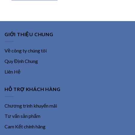
3,800,000 ₫.
GIỚI THIỆU CHUNG
Về công ty chúng tôi
Quy Định Chung
Liên Hệ
HỖ TRỢ KHÁCH HÀNG
Chương trình khuyến mãi
Tư vấn sản phẩm
Cam Kết chính hãng