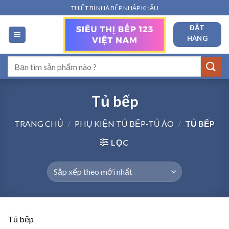
Bỏ
THIẾT BỊ NHÀ BẾP NHẬP KHẨU
qua
ĐẶT
nội
HÀNG
dung
Tìm
kiếm:
Tủ bếp
TRANG CHỦ
/
PHỤ KIỆN TỦ BẾP-TỦ ÁO
/
TỦ BẾP
LỌC
Tủ bếp