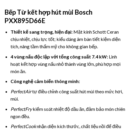
Bếp Từ kết hợp hút mùi Bosch
PXX895D66E
Thiết kế sang trọng, hiện đại:
Mặt kính Schott Ceran
chịu nhiệt, chịu lực tốt; kiểu dáng âm bàn tiết kiệm diện
tích, nâng tầm thẩm mỹ cho không gian bếp.
4 vùng nấu độc lập với tổng công suất 7.4 kW:
Linh
hoạt kết hợp vùng nấu nhỏ thành vùng lớn, phù hợp mọi
món ăn.
Công nghệ cảm biến thông minh:
PerfectAir
tự điều chỉnh công suất hút mùi theo mức hơi,
mùi.
PerfectFry
kiểm soát nhiệt độ dầu ăn, đảm bảo món chiên
ngon đều.
PerfectCook
nhận diện kích thước, chất liệu nồi để điều