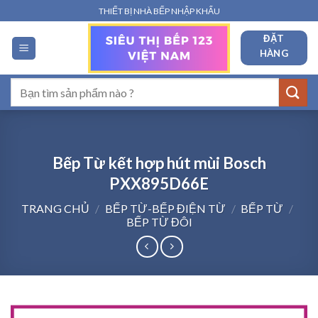
Bỏ
THIẾT BỊ NHÀ BẾP NHẬP KHẨU
qua
ĐẶT
nội
HÀNG
dung
Tìm
kiếm:
Bếp Từ kết hợp hút mùi Bosch
PXX895D66E
TRANG CHỦ
/
BẾP TỪ-BẾP ĐIỆN TỪ
/
BẾP TỪ
/
BẾP TỪ ĐÔI