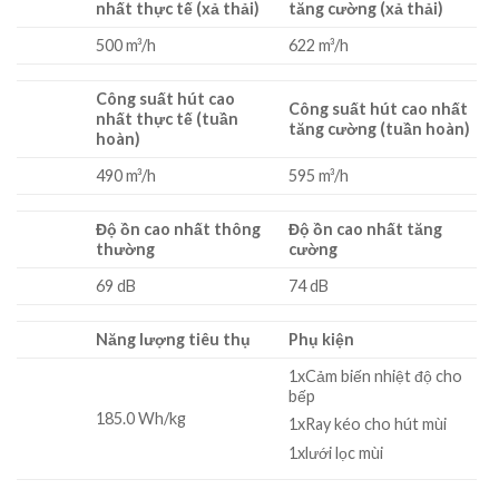
nhất thực tế (xả thải)
tăng cường (xả thải)
500 m³/h
622 m³/h
Công suất hút cao
Công suất hút cao nhất
nhất thực tế (tuần
tăng cường (tuần hoàn)
hoàn)
490 m³/h
595 m³/h
Độ ồn cao nhất thông
Độ ồn cao nhất tăng
thường
cường
69 dB
74 dB
Năng lượng tiêu thụ
Phụ kiện
1xCảm biến nhiệt độ cho
bếp
185.0 Wh/kg
1xRay kéo cho hút mùi
1xlưới lọc mùi