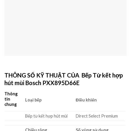
THÔNG SỐ KỸ THUẬT CỦA Bếp Từ kết hợp
hút mùi Bosch PXX895D66E
Thông
tin
Loại bếp
Điều khiển
chung
Bếp từ kết hợp hút mùi
Direct Select Premium
Chiều rộng
Số vùng sử dụng