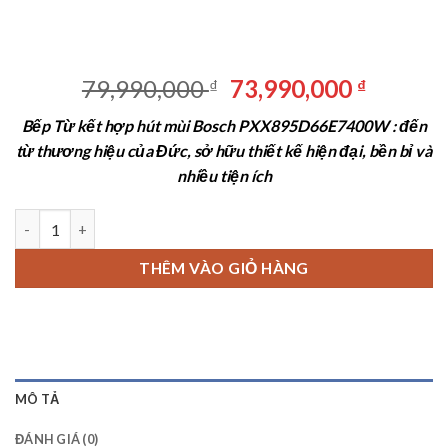
Giá
Giá
79,990,000
73,990,000
₫
₫
gốc
hiện
Bếp Từ kết hợp hút mùi Bosch PXX895D66E7400W : đến
là:
tại
từ thương hiệu của Đức, sở hữu thiết kế hiện đại, bền bỉ và
79,990,000 ₫.
là:
nhiều tiện ích
73,990,
Bếp Từ kết hợp hút mùi Bosch PXX895D66E số lượng
THÊM VÀO GIỎ HÀNG
MÔ TẢ
ĐÁNH GIÁ (0)