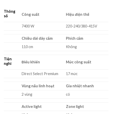
Thông
Công suất
Hiệu điện thế
số
7400 W
220-240/380-415V
Chiều dài dây cắm
Phích cắm
110 cm
Không
Tiện
Điểu khiển
Mức công suất
nghi
Direct Select Premium
17 mức
Vùng nấu linh hoạt
Gia nhiệt nhanh
2 vùng
có
Active light
Zone light