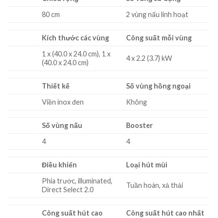
80 cm
2 vùng nấu linh hoạt
Kích thước các vùng
Công suất mỗi vùng
1 x (40.0 x 24.0 cm), 1 x
4 x 2.2 (3.7) kW
(40.0 x 24.0 cm)
Thiết kế
Số vùng hồng ngoại
Viền inox đen
Không
Số vùng nấu
Booster
4
4
Điều khiển
Loại hút mùi
Phía trước, illuminated,
Tuần hoàn, xả thải
Direct Select 2.0
Công suất hút cao
Công suất hút cao nhất