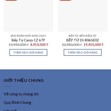
SẢN PHẨM MỚI-BÁN CHẠY
BẾP TỪ-BẾP ĐIỆN TỪ
Bếp Từ Canzy CZ 67P
BẾP TỪ DI-806GE02
Giá
Giá
Giá
Giá
14,990,000
₫
8,950,000
₫
22,980,000
₫
19,450,000
₫
gốc
hiện
gốc
hiện
là:
tại
là:
tại
THÊM VÀO GIỎ HÀNG
THÊM VÀO GIỎ HÀNG
14,990,000 ₫.
là:
22,980,000 ₫.
là:
8,950,000 ₫.
19,45
GIỚI THIỆU CHUNG
Về công ty chúng tôi
Quy Định Chung
Liên Hệ