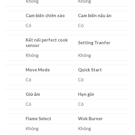
Không
Không
Cảm biến chiên xào
Cảm biến nấu ăn
Có
Có
Kết nối perfect cook
Setting Tranfer
sensor
Không
Không
Move Mode
Quick Start
Có
Có
Giữ ấm
Hẹn giờ
Có
Có
Flame Select
Wok Burner
Không
Không