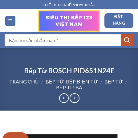
Bỏ
THIẾT BỊ NHÀ BẾP NHẬP KHẨU
qua
ĐẶT
nội
HÀNG
dung
Tìm
kiếm:
Bếp Từ BOSCH PID651N24E
TRANG CHỦ
/
BẾP TỪ-BẾP ĐIỆN TỪ
/
BẾP TỪ
/
BẾP TỪ BA