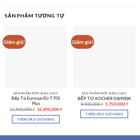
SẢN PHẨM TƯƠNG TỰ
Giảm giá!
Giảm giá!
SẢN PHẨM MỚI-BÁN CHẠY
SẢN PHẨM MỚI-BÁN CHẠY
Bếp Từ Eurosun EU-T705
BẾP TỪ KOCHER DI6900A
Plus
Giá
Giá
8,900,000
₫
5,750,000
₫
gốc
hiện
Giá
Giá
15,900,000
₫
12,690,000
₫
là:
tại
gốc
hiện
THÊM VÀO GIỎ HÀNG
8,900,000 ₫.
là:
là:
tại
THÊM VÀO GIỎ HÀNG
5,750,
15,900,000 ₫.
là:
12,690,000 ₫.