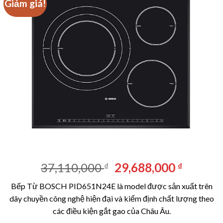
Giảm giá!
Giá
Giá
37,110,000
29,688,000
₫
₫
gốc
hiện
Bếp Từ BOSCH PID651N24E là model được sản xuất trên
là:
tại
dây chuyền công nghệ hiện đại và kiểm định chất lượng theo
37,110,000 ₫.
là:
các điều kiện gắt gao của Châu Âu.
29,688,