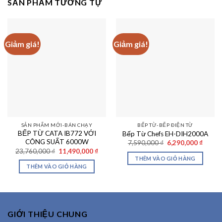
SẢN PHẨM TƯƠNG TỰ
Giảm giá!
Giảm giá!
SẢN PHẨM MỚI-BÁN CHẠY
BẾP TỪ-BẾP ĐIỆN TỪ
BẾP TỪ CATA IB772 VỚI
Bếp Từ Chefs EH-DIH2000A
CÔNG SUẤT 6000W
Giá
Giá
7,590,000
₫
6,290,000
₫
gốc
hiện
Giá
Giá
23,760,000
₫
11,490,000
₫
là:
tại
gốc
hiện
THÊM VÀO GIỎ HÀNG
7,590,000 ₫.
là:
là:
tại
THÊM VÀO GIỎ HÀNG
6,290,
23,760,000 ₫.
là:
11,490,000 ₫.
GIỚI THIỆU CHUNG