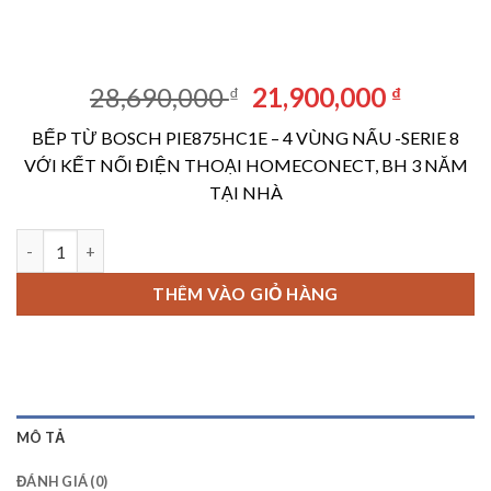
Giá
Giá
28,690,000
21,900,000
₫
₫
gốc
hiện
BẾP TỪ BOSCH PIE875HC1E – 4 VÙNG NẤU -SERIE 8
là:
tại
VỚI KẾT NỐI ĐIỆN THOẠI HOMECONECT, BH 3 NĂM
28,690,000 ₫.
là:
TẠI NHÀ
21,900,
BẾP TỪ BOSCH PIE875HC1E - 4 VÙNG NẤU -SERIE 8 số lượng
THÊM VÀO GIỎ HÀNG
MÔ TẢ
ĐÁNH GIÁ (0)