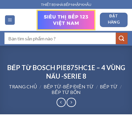
Bỏ
THIẾT BỊ NHÀ BẾP NHẬP KHẨU
qua
ĐẶT
nội
HÀNG
dung
Tìm
kiếm:
BẾP TỪ BOSCH PIE875HC1E – 4 VÙNG
NẤU -SERIE 8
TRANG CHỦ
/
BẾP TỪ-BẾP ĐIỆN TỪ
/
BẾP TỪ
/
BẾP TỪ BỐN