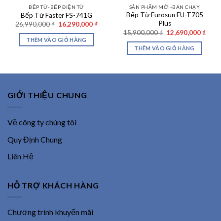
BẾP TỪ-BẾP ĐIỆN TỪ
SẢN PHẨM MỚI-BÁN CHẠY
Bếp Từ Eurosun EU-T705
Bếp Từ Faster FS-741G
Plus
Giá
Giá
26,990,000
₫
16,290,000
₫
gốc
hiện
Giá
Giá
15,900,000
₫
12,690,000
₫
là:
tại
gốc
hiện
THÊM VÀO GIỎ HÀNG
26,990,000 ₫.
là:
là:
tại
THÊM VÀO GIỎ HÀNG
16,290,000 ₫.
15,900,000 ₫.
là:
12,69
GIỚI THIỆU CHUNG
Về công ty chúng tôi
Quy Định Chung
Liên Hệ
HỖ TRỢ KHÁCH HÀNG
Chương trình khuyến mãi