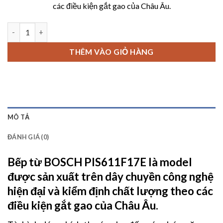
các điều kiện gắt gao của Châu Âu.
20,700,
Bếp từ BOSCH PIS611F17E số lượng
THÊM VÀO GIỎ HÀNG
MÔ TẢ
ĐÁNH GIÁ (0)
Bếp từ BOSCH PIS611F17E
là model
được sản xuất trên dây chuyền công nghệ
hiện đại và kiểm định chất lượng theo các
điều kiện gắt gao của Châu Âu.