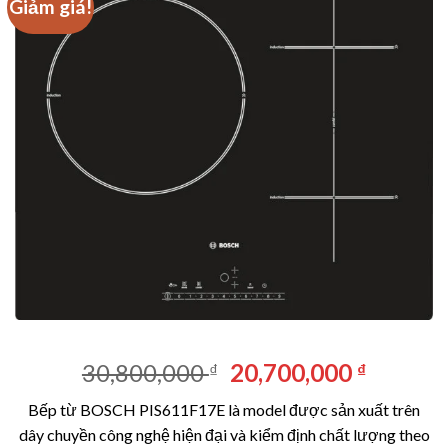
Giảm giá!
Giá
Giá
30,800,000
20,700,000
₫
₫
gốc
hiện
Bếp từ BOSCH PIS611F17E là model được sản xuất trên
là:
tại
dây chuyền công nghệ hiện đại và kiểm định chất lượng theo
30,800,000 ₫.
là: