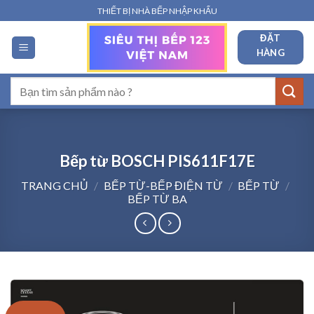
Bỏ
THIẾT BỊ NHÀ BẾP NHẬP KHẨU
qua
ĐẶT
nội
HÀNG
dung
Tìm
kiếm:
Bếp từ BOSCH PIS611F17E
TRANG CHỦ
/
BẾP TỪ-BẾP ĐIỆN TỪ
/
BẾP TỪ
/
BẾP TỪ BA