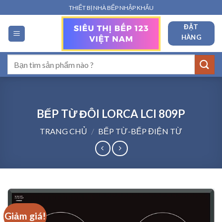
Bỏ
THIẾT BỊ NHÀ BẾP NHẬP KHẨU
qua
ĐẶT
nội
HÀNG
dung
Tìm
kiếm:
BẾP TỪ ĐÔI LORCA LCI 809P
TRANG CHỦ
/
BẾP TỪ-BẾP ĐIỆN TỪ
Giảm giá!