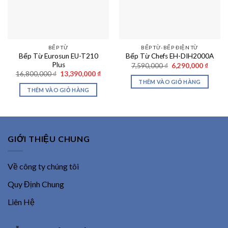
BẾP TỪ
BẾP TỪ-BẾP ĐIỆN TỪ
Bếp Từ Eurosun EU-T210
Bếp Từ Chefs EH-DIH2000A
Plus
Giá
Giá
7,590,000
₫
6,290,000
₫
gốc
hiện
Giá
Giá
16,800,000
₫
13,390,000
₫
là:
tại
gốc
hiện
THÊM VÀO GIỎ HÀNG
7,590,000 ₫.
là:
là:
tại
THÊM VÀO GIỎ HÀNG
6,290,
16,800,000 ₫.
là:
13,390,000 ₫.
GIỚI THIỆU CHUNG
Về công ty chúng tôi
Quy Định Chung
Liên Hệ