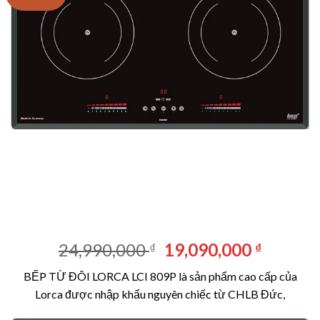
Giá
Giá
24,990,000
19,090,000
₫
₫
gốc
hiện
BẾP TỪ ĐÔI LORCA LCI 809P là sản phẩm cao cấp của
là:
tại
Lorca được nhập khẩu nguyên chiếc từ CHLB Đức,
24,990,000 ₫.
là:
19,090,