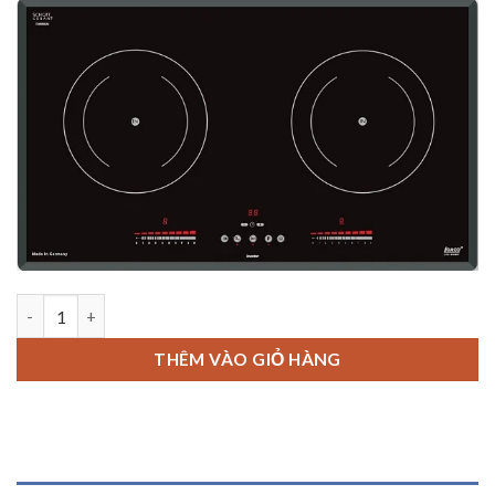
BẾP TỪ ĐÔI LORCA LCI 809P số lượng
THÊM VÀO GIỎ HÀNG