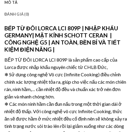
MÔ TẢ
ĐÁNH GIÁ (0)
BẾP TỪ ĐÔI LORCA LCI 809P
| NHẬP KHẨU
GERMANY| MẶT KÍNH SCHOTT CERAN |
CÔNG NGHỆ G5 | AN TOÀN, BỀN BỈ VÀ TIẾT
KIỆM ĐIỆN NĂNG |
BẾP TỪ ĐÔI LORCA LCI 809P là sản phẩm cao cấp của
Lorca được nhập khẩu nguyên chiếc từ CHLB Đức,
❄ Sử dụng công nghệ Vô cực (Infinite Cooking) điều chỉnh
chính xác lượng nhiệt tỏa ra, giúp cho việc nấu các món chiên
rán, ninh hầm,… cần nhiệt độ đều và chuẩn xác trở nên đơn
giản và nhanh chóng hơn.
❄ Các món ninh hầm cần đun nấu trong một thời gian dài ở
nhiệt độ thấp. Với công nghệ vô cực Infinite Cooking, thức
ăn sẽ được hầm ở mức nhiệt đều cố định nên sẽ không xảy ra
tình trạng nước sôi trào lên rồi lại giảm xuống như các dòng