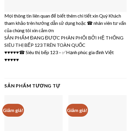
Mọi thông tin liên quan để biết thêm chi tiết xin Quý Khách
tham khảo trên hướng dẫn sử dụng hoặc ☎ nhân viên tư vấn
của chúng tôi xin cảm ơn
SẢN PHẨM ĐANG ĐƯỢC PHÂN PHỐI BỞI
HỆ THỐNG
SIÊU THỊ BẾP 123
TRÊN TOÀN QUỐC
♥♥♥♥♥☎
Siêu thị bếp 123
– ✅
Hạnh phúc gia đình Việt
♥♥♥♥♥
SẢN PHẨM TƯƠNG TỰ
Giảm giá!
Giảm giá!