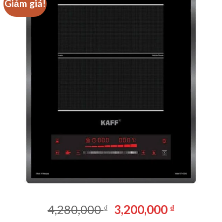
Giảm giá!
Giá
Giá
4,280,000
3,200,000
₫
₫
gốc
hiện