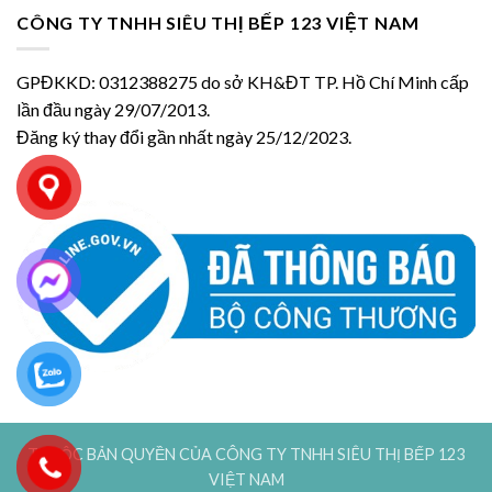
CÔNG TY TNHH SIÊU THỊ BẾP 123 VIỆT NAM
GPĐKKD: 0312388275 do sở KH&ĐT TP. Hồ Chí Minh cấp
lần đầu ngày 29/07/2013.
Đăng ký thay đổi gần nhất ngày 25/12/2023.
THUỘC BẢN QUYỀN CỦA CÔNG TY TNHH SIÊU THỊ BẾP 123
VIỆT NAM