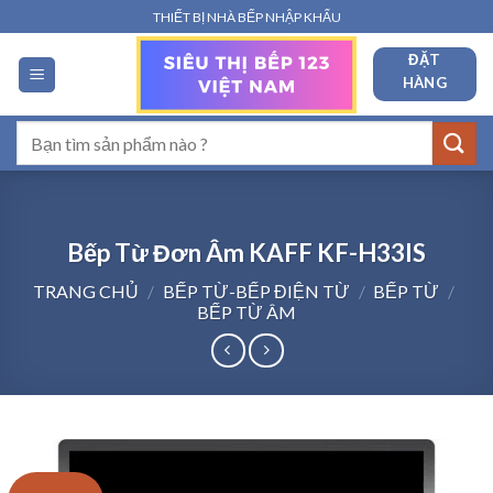
Bỏ
THIẾT BỊ NHÀ BẾP NHẬP KHẨU
qua
ĐẶT
nội
HÀNG
dung
Tìm
kiếm:
Bếp Từ Đơn Âm KAFF KF-H33IS
TRANG CHỦ
/
BẾP TỪ-BẾP ĐIỆN TỪ
/
BẾP TỪ
/
BẾP TỪ ÂM