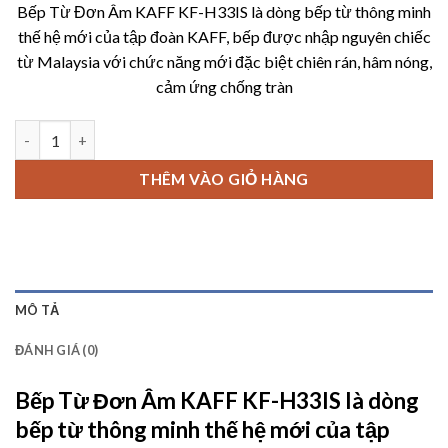
Bếp Từ Đơn Âm KAFF KF-H33IS là dòng bếp từ thông minh
là:
tại
thế hệ mới của tập đoàn KAFF, bếp được nhập nguyên chiếc
4,280,000 ₫.
là:
từ Malaysia với chức năng mới đặc biệt chiên rán, hâm nóng,
3,200,00
cảm ứng chống tràn
Bếp Từ Đơn Âm KAFF KF-H33IS số lượng
THÊM VÀO GIỎ HÀNG
MÔ TẢ
ĐÁNH GIÁ (0)
Bếp Từ Đơn Âm KAFF KF-H33IS
là dòng
bếp từ thông minh thế hệ mới của tập