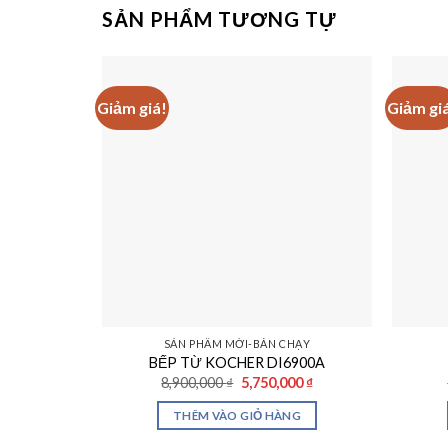
SẢN PHẨM TƯƠNG TỰ
Giảm giá!
Giảm gi
SẢN PHẨM MỚI-BÁN CHẠY
BẾP TỪ KOCHER DI6900A
Giá
Giá
8,900,000
₫
5,750,000
₫
gốc
hiện
là:
tại
THÊM VÀO GIỎ HÀNG
8,900,000 ₫.
là:
5,750,000 ₫.