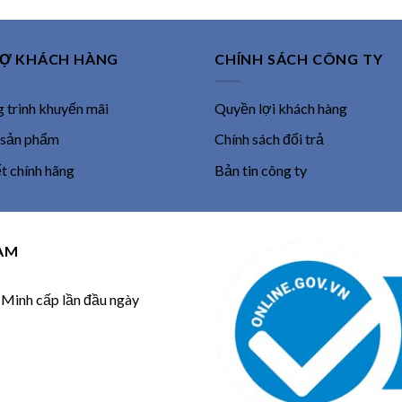
RỢ KHÁCH HÀNG
CHÍNH SÁCH CÔNG TY
trình khuyến mãi
Quyền lợi khách hàng
 sản phẩm
Chính sách đổi trả
 chính hãng
Bản tin công ty
NAM
inh cấp lần đầu ngày