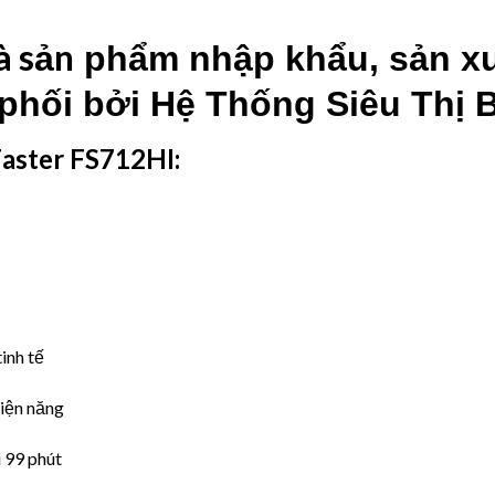
à sản
phẩm nhập khẩu, sản xu
phối bởi
Hệ Thống Siêu Thị 
Faster FS712HI:
inh tế
điện năng
i 99 phút