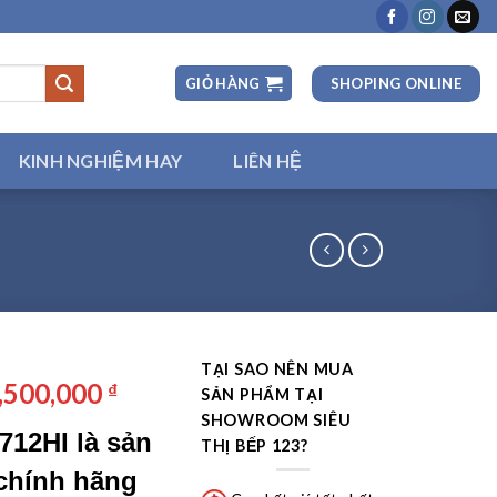
SHOPING ONLINE
GIỎ HÀNG
KINH NGHIỆM HAY
LIÊN HỆ
TẠI SAO NÊN MUA
iá
Giá
,500,000
₫
SẢN PHẨM TẠI
ốc
hiện
SHOWROOM SIÊU
712HI là sản
:
tại
THỊ BẾP 123?
6,800,000 ₫.
là:
chính hãng