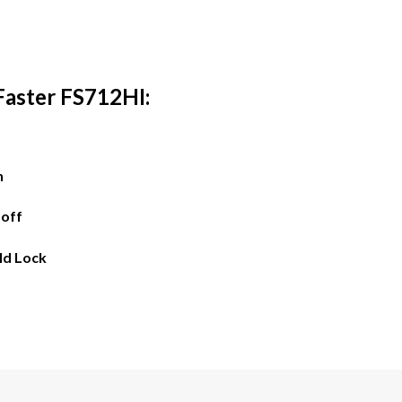
Faster FS712HI
:
n
 off
ld Lock