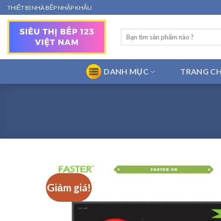
Bỏ
THIẾT BỊ NHÀ BẾP NHẬP KHẨU
qua
nội
Tìm
dung
kiếm:
DANH MỤC
TRANG C
Giảm giá!