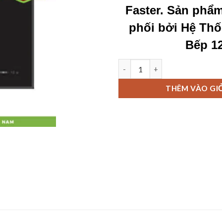
Faster. Sản phẩ
phối bởi
Hệ Thố
Bếp 1
Bếp từ Faster FS712HI số lượn
THÊM VÀO GI