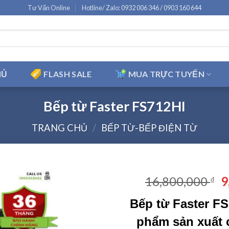
Tư Vấn Online
Hotline/ Zalo: 0932 006 346 / 0903 160 644
HỦ
FLASH SALE
MUA TRỰC TUYẾN
Bếp từ Faster FS712HI
TRANG CHỦ
/
BẾP TỪ-BẾP ĐIỆN TỪ
G
16,800,000
9
₫
g
Bếp từ Faster FS
là
1
phẩm sản xuất 