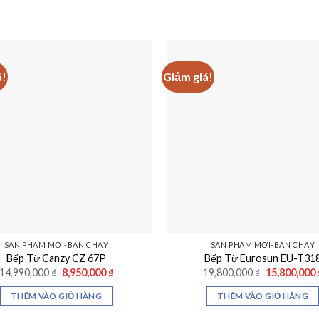
á!
Giảm giá!
SẢN PHẨM MỚI-BÁN CHẠY
SẢN PHẨM MỚI-BÁN CHẠY
Bếp Từ Canzy CZ 67P
Bếp Từ Eurosun EU-T31
Giá
Giá
Giá
14,990,000
₫
8,950,000
₫
19,800,000
₫
15,800,000
gốc
hiện
gốc
là:
tại
là:
THÊM VÀO GIỎ HÀNG
THÊM VÀO GIỎ HÀNG
14,990,000 ₫.
là:
19,800,000 
8,950,000 ₫.