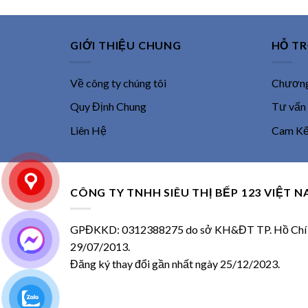
GIỚI THIỆU CHUNG
HỖ T
Về công ty chúng tôi
Chương 
Quy Định Chung
Tư vấn
Liên Hệ
Cam Kết
CÔNG TY TNHH SIÊU THỊ BẾP 123 VIỆT 
GPĐKKD: 0312388275 do sở KH&ĐT TP. Hồ Chí M
29/07/2013.
Đăng ký thay đổi gần nhất ngày 25/12/2023.