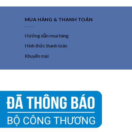
MUA HÀNG & THANH TOÁN
Hướng dẫn mua hàng
Hình thức thanh toán
Khuyến mại