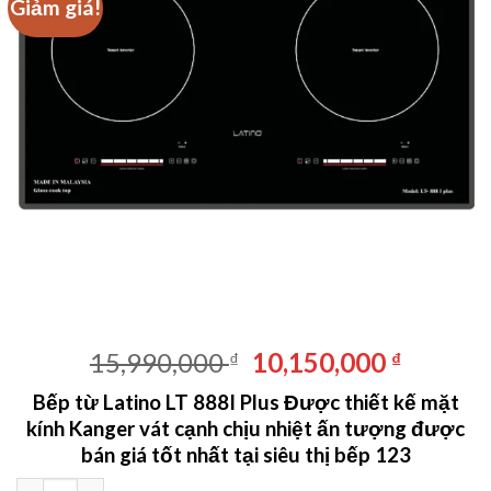
Giảm giá!
Giá
Giá
15,990,000
10,150,000
₫
₫
gốc
hiện
Bếp từ Latino LT 888I Plus
Được thiết kế mặt
là:
tại
kính Kanger vát cạnh chịu nhiệt ấn tượng được
15,990,000 ₫.
là:
bán giá tốt nhất tại siêu thị bếp 123
10,150,
Bếp từ Latino LT 888I Plus số lượng