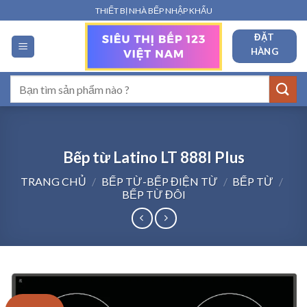
Bỏ
THIẾT BỊ NHÀ BẾP NHẬP KHẨU
qua
ĐẶT
nội
HÀNG
dung
Tìm
kiếm:
Bếp từ Latino LT 888I Plus
TRANG CHỦ
/
BẾP TỪ-BẾP ĐIỆN TỪ
/
BẾP TỪ
/
BẾP TỪ ĐÔI