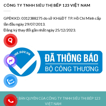
CÔNG TY TNHH SIÊU THỊ BẾP 123 VIỆT NAM
GPĐKKD: 0312388275 do sở KH&ĐT TP. Hồ Chí Minh cấp
lần đầu ngày 29/07/2013.
Đăng ký thay đổi gần nhất ngày 25/12/2023.
THUỘC BẢN QUYỀN CỦA CÔNG TY TNHH SIÊU THỊ BẾP 123
VIỆT NAM