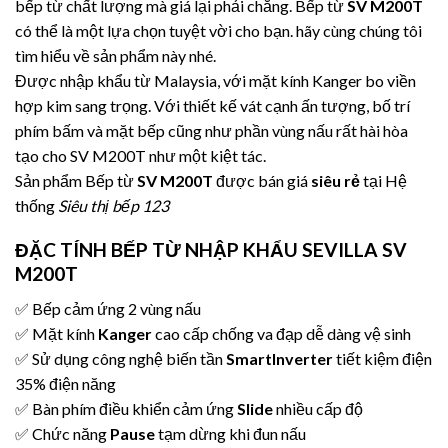
bếp từ chất lượng mà giá lại phải chăng. Bếp từ
SV M200T
có thể là một lựa chọn tuyệt vời cho bạn. hãy cùng chúng tôi
tìm hiểu về sản phẩm này nhé.
Được nhập khẩu từ Malaysia, với mặt kính Kanger bo viền
hợp kim sang trọng. Với thiết kế vát cạnh ấn tượng, bố trí
phím bấm và mặt bếp cũng như phần vùng nấu rất hài hòa
tạo cho SV M200T như một kiệt tác.
Sản phẩm Bếp từ
SV M200T
được bán giá
siêu rẻ
tại Hệ
thống
Siêu thị bếp 123
ĐẶC TÍNH
BẾP TỪ NHẬP KHẨU SEVILLA SV
M200T
✅ Bếp cảm ứng 2 vùng nấu
✅ Mặt kính
Kanger
cao cấp chống va đạp dễ dàng vệ sinh
✅ Sử dụng công nghệ biến tần
SmartInverter
tiết kiệm điện
35% điện năng
✅ Bàn phím điều khiển cảm ứng
Slide
nhiều cấp độ
✅ Chức năng
Pause
tạm dừng khi đun nấu