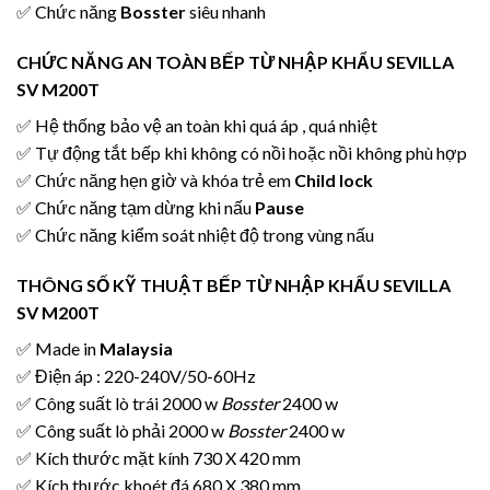
✅ Chức năng
Bosster
siêu nhanh
CHỨC NĂNG AN TOÀN
BẾP TỪ NHẬP KHẨU SEVILLA
SV M200T
✅ Hệ thống bảo vệ an toàn khi quá áp , quá nhiệt
✅ Tự động tắt bếp khi không có nồi hoặc nồi không phù hợp
✅ Chức năng hẹn giờ và khóa trẻ em
Child lock
✅ Chức năng tạm dừng khi nấu
Pause
✅ Chức năng kiểm soát nhiệt độ trong vùng nấu
THÔNG SỐ KỸ THUẬT
BẾP TỪ NHẬP KHẨU SEVILLA
SV M200T
✅ Made in
Malaysia
✅ Điện áp : 220-240V/50-60Hz
✅ Công suất lò trái 2000 w
Bosster
2400 w
✅ Công suất lò phải 2000 w
Bosster
2400 w
✅ Kích thước mặt kính 730 X 420 mm
✅ Kích thước khoét đá 680 X 380 mm