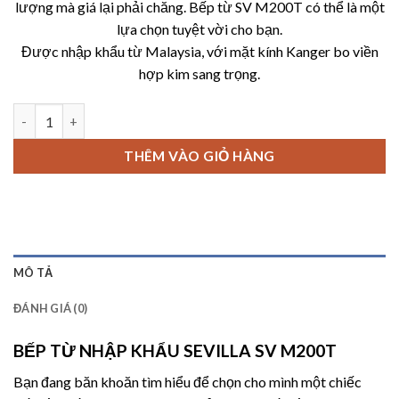
lượng mà giá lại phải chăng. Bếp từ SV M200T có thể là một
9,590,00
lựa chọn tuyệt vời cho bạn.
Được nhập khẩu từ Malaysia, với mặt kính Kanger bo viền
hợp kim sang trọng.
BẾP TỪ NHẬP KHẨU SEVILLA SV M200T số lượng
THÊM VÀO GIỎ HÀNG
MÔ TẢ
ĐÁNH GIÁ (0)
BẾP TỪ NHẬP KHẨU SEVILLA SV M200T
Bạn đang băn khoăn tìm hiểu để chọn cho mình một chiếc