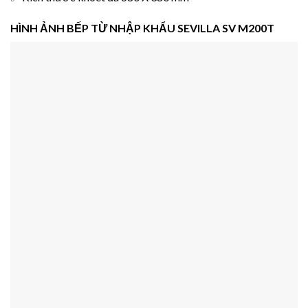
HÌNH ẢNH
BẾP TỪ NHẬP KHẨU SEVILLA SV M200T