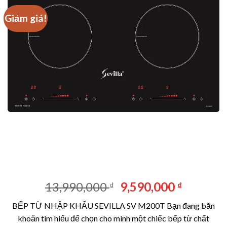
Giảm giá!
Giá
Giá
13,990,000
9,590,000
₫
₫
gốc
hiện
BẾP TỪ NHẬP KHẨU SEVILLA SV M200T Bạn đang băn
là:
tại
khoăn tìm hiểu để chọn cho mình một chiếc bếp từ chất
13,990,000 ₫.
là: