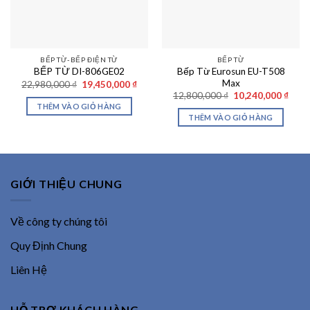
BẾP TỪ-BẾP ĐIỆN TỪ
BẾP TỪ
Bếp Từ Eurosun EU-T508
BẾP TỪ DI-806GE02
Max
Giá
Giá
22,980,000
₫
19,450,000
₫
gốc
hiện
Giá
Giá
12,800,000
₫
10,240,000
₫
là:
tại
gốc
hiện
THÊM VÀO GIỎ HÀNG
22,980,000 ₫.
là:
là:
tại
THÊM VÀO GIỎ HÀNG
19,450,000 ₫.
12,800,000 ₫.
là:
10,24
GIỚI THIỆU CHUNG
Về công ty chúng tôi
Quy Định Chung
Liên Hệ
HỖ TRỢ KHÁCH HÀNG