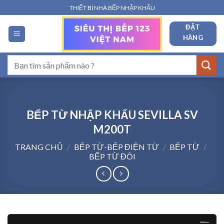
Bỏ
THIẾT BỊ NHÀ BẾP NHẬP KHẨU
qua
ĐẶT
nội
HÀNG
dung
Tìm
kiếm:
BẾP TỪ NHẬP KHẨU SEVILLA SV
M200T
TRANG CHỦ
/
BẾP TỪ-BẾP ĐIỆN TỪ
/
BẾP TỪ
/
BẾP TỪ ĐÔI