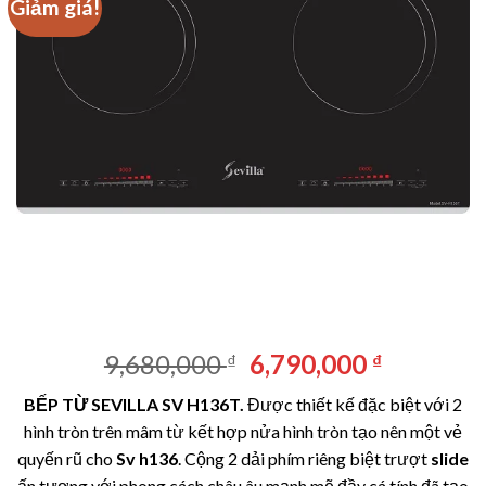
Giảm giá!
Giá
Giá
9,680,000
6,790,000
₫
₫
gốc
hiện
BẾP TỪ SEVILLA SV H136T.
Được thiết kế đặc biệt với 2
là:
tại
hình tròn trên mâm từ kết hợp nửa hình tròn tạo nên một vẻ
9,680,000 ₫.
là:
quyến rũ cho
Sv h136
. Cộng 2 dải phím riêng biệt trượt
slide
6,790,00
ấn tượng với phong cách châu âu mạnh mẽ đầy cá tính đã tạo