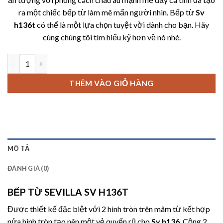
ra một chiếc bếp từ làm mê mẩn người nhìn. Bếp từ
Sv
h136t
có thể là một lựa chọn tuyệt vời dành cho bạn. Hãy
cùng chúng tôi tìm hiểu kỹ hơn về nó nhé.
BẾP TỪ SEVILLA SV H136T số lượng
THÊM VÀO GIỎ HÀNG
MÔ TẢ
ĐÁNH GIÁ (0)
BẾP TỪ SEVILLA SV H136T
Được thiết kế đặc biệt với 2 hình tròn trên mâm từ kết hợp
nửa hình tròn tạo nên một vẻ quyến rũ cho
Sv h136
. Cộng 2