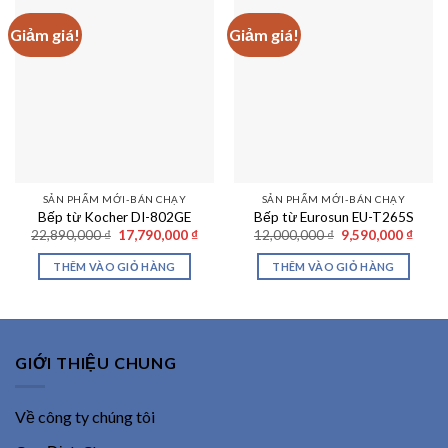
Giảm giá!
Giảm giá!
SẢN PHẨM MỚI-BÁN CHẠY
SẢN PHẨM MỚI-BÁN CHẠY
Bếp từ Kocher DI-802GE
Bếp từ Eurosun EU-T265S
Giá
Giá
Giá
Giá
22,890,000
₫
17,790,000
₫
12,000,000
₫
9,590,000
₫
gốc
hiện
gốc
hiện
là:
tại
là:
tại
THÊM VÀO GIỎ HÀNG
THÊM VÀO GIỎ HÀNG
22,890,000 ₫.
là:
12,000,000 ₫.
là:
17,790,000 ₫.
9,590
GIỚI THIỆU CHUNG
Về công ty chúng tôi