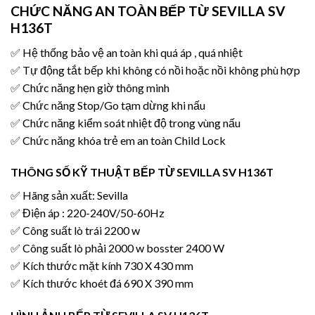
CHỨC NĂNG AN TOÀN
BẾP TỪ SEVILLA SV
H136T
✅ Hệ thống bảo vệ an toàn khi quá áp , quá nhiệt
✅ Tự động tắt bếp khi không có nồi hoặc nồi không phù hợp
✅ Chức năng hẹn giờ thông minh
✅ Chức năng Stop/Go tạm dừng khi nấu
✅ Chức năng kiểm soát nhiệt độ trong vùng nấu
✅ Chức năng khóa trẻ em an toàn Child Lock
THÔNG SỐ KỸ THUẬT
BẾP TỪ SEVILLA SV H136T
✅ Hãng sản xuất: Sevilla
✅ Điện áp : 220-240V/50-60Hz
✅ Công suất lò trái 2200 w
✅ Công suất lò phải 2000 w bosster 2400 W
✅ Kích thước mặt kính 730 X 430 mm
✅ Kích thước khoét đá 690 X 390 mm