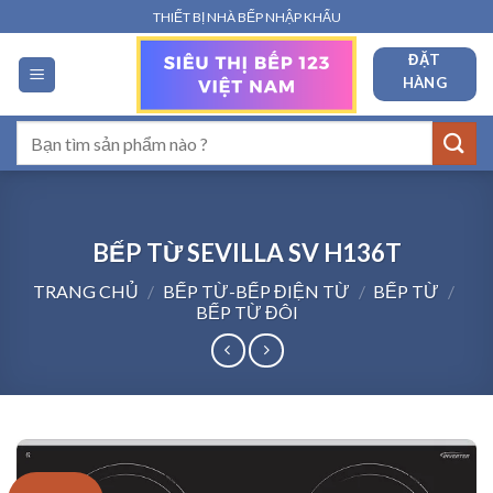
Bỏ
THIẾT BỊ NHÀ BẾP NHẬP KHẨU
qua
ĐẶT
nội
HÀNG
dung
Tìm
kiếm:
BẾP TỪ SEVILLA SV H136T
TRANG CHỦ
/
BẾP TỪ-BẾP ĐIỆN TỪ
/
BẾP TỪ
/
BẾP TỪ ĐÔI