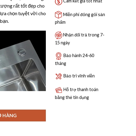
3,690,000 ₫.
Cam kết giá tốt nhất
 tượng rất tốt đẹp cho
lựa chọn tuyệt vời cho
Miễn phí đóng gói sản
bạn.
phẩm
Nhận đổi trả trong 7-
15 ngày
Bảo hành 24-60
tháng
Bảo trì vĩnh viễn
Hỗ trợ thanh toán
bằng thẻ tín dụng
5 LỆCH số lượng
Ỏ HÀNG