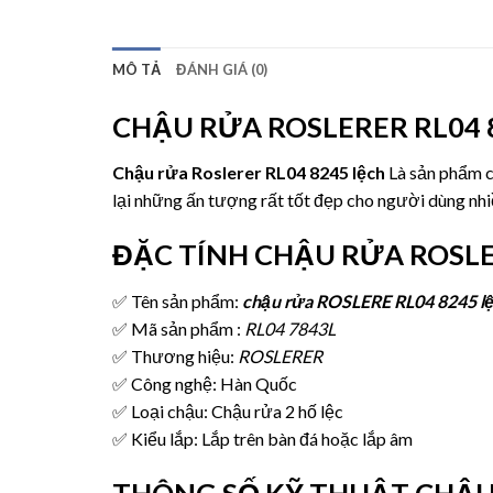
MÔ TẢ
ĐÁNH GIÁ (0)
CHẬU RỬA ROSLERER RL04 
Chậu rửa Roslerer RL04 8245 lệch
Là sản phẩm ch
lại những ấn tượng rất tốt đẹp cho người dùng nhi
ĐẶC TÍNH CHẬU RỬA ROSLE
✅ Tên sản phẩm:
chậu rửa ROSLERE RL04 8245 l
✅ Mã sản phẩm :
RL04 7843L
✅ Thương hiệu:
ROSLERER
✅ Công nghệ: Hàn Quốc
✅ Loại chậu: Chậu rửa 2 hố lệc
✅ Kiểu lắp: Lắp trên bàn đá hoặc lắp âm
THÔNG SỐ KỸ THUẬT CHẬU 