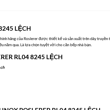
8245 LỆCH
ính hãng của Roslerer được thiết kế và sản xuất trên dây truyền 
ều năm qua. Là lựa chọn tuyệt vời cho căn bếp nhà bạn.
RER RL04 8245 LỆCH
ệch
INOX ROSLERER RL04 8245 LỆCH