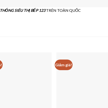
THỐNG SIÊU THỊ BẾP 123
TRÊN TOÀN QUỐC
á!
Giảm giá!