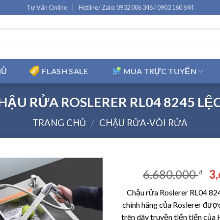
Tư Vấn Online
Hotline/ Zalo: 0932 006 346 / 0903 160 644
HỦ
FLASH SALE
MUA TRỰC TUYẾN
HẬU RỬA ROSLERER RL04 8245 LỆ
TRANG CHỦ
/
CHẬU RỬA-VÒI RỬA
Gi
6,680,000
3
₫
g
Chậu rửa Roslerer RL04 82
là
chính hãng của Roslerer được
6,
trên dây truyền tiến tiến củ