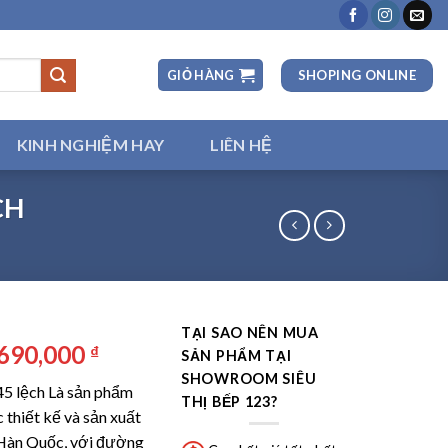
SHOPING ONLINE
GIỎ HÀNG
KINH NGHIỆM HAY
LIÊN HỆ
CH
TẠI SAO NÊN MUA
á
Giá
,690,000
₫
SẢN PHẨM TẠI
ốc
hiện
SHOWROOM SIÊU
45 lệch Là sản phẩm
:
tại
THỊ BẾP 123?
 thiết kế và sản xuất
680,000 ₫.
là:
a Hàn Quốc, với đường