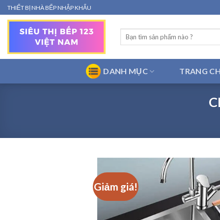
Bỏ
THIẾT BỊ NHÀ BẾP NHẬP KHẨU
qua
nội
Tìm
dung
kiếm:
DANH MỤC
TRANG C
C
Giảm giá!