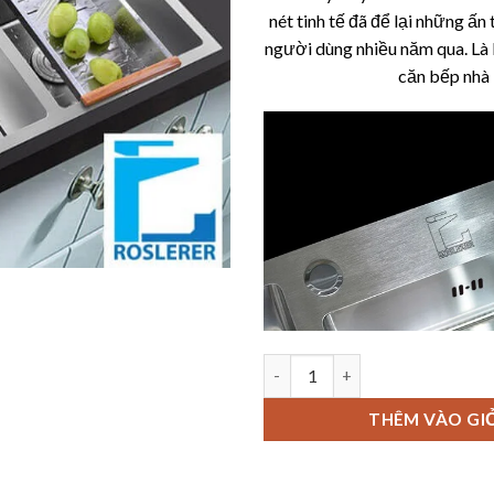
nét tinh tế đã để lại những ấn
người dùng nhiều năm qua. Là 
căn bếp nhà 
CHẬU RỬA ROSLERER RL04 824
THÊM VÀO GI