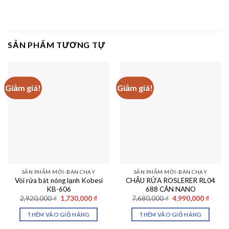
SẢN PHẨM TƯƠNG TỰ
Giảm giá!
Giảm giá!
SẢN PHẨM MỚI-BÁN CHẠY
SẢN PHẨM MỚI-BÁN CHẠY
Vòi rửa bát nóng lạnh Kobesi
CHẬU RỬA ROSLERER RL04
KB-606
688 CÂN NANO
Giá
Giá
Giá
Giá
2,920,000
₫
1,730,000
₫
7,680,000
₫
4,990,000
₫
gốc
hiện
gốc
hiện
là:
tại
là:
tại
THÊM VÀO GIỎ HÀNG
THÊM VÀO GIỎ HÀNG
2,920,000 ₫.
là:
7,680,000 ₫.
là:
1,730,000 ₫.
4,990,