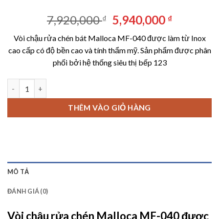
Giá
Giá
7,920,000
5,940,000
₫
₫
gốc
hiện
Vòi chậu rửa chén bát Malloca MF-040
được làm từ Inox
là:
tại
cao cấp có độ bền cao và tính thẩm mỹ. Sản phẩm được phân
7,920,000 ₫.
là:
phối bởi
hệ thống siêu thị bếp 123
5,940,00
Vòi chậu rửa chén bát Malloca MF-040 số lượng
THÊM VÀO GIỎ HÀNG
MÔ TẢ
ĐÁNH GIÁ (0)
Vòi chậu rửa chén Malloca MF-040
được