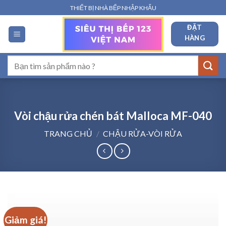
Bỏ
THIẾT BỊ NHÀ BẾP NHẬP KHẨU
qua
ĐẶT
nội
HÀNG
dung
Tìm
kiếm:
Vòi chậu rửa chén bát Malloca MF-040
TRANG CHỦ
/
CHẬU RỬA-VÒI RỬA
Giảm giá!