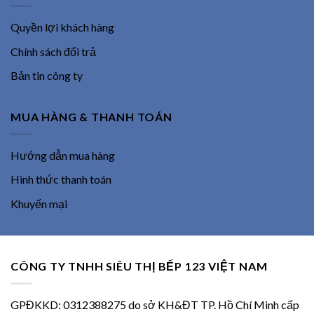
Quyền lợi khách hàng
Chính sách đổi trả
Bản tin công ty
MUA HÀNG & THANH TOÁN
Hướng dẫn mua hàng
Hình thức thanh toán
Khuyến mại
CÔNG TY TNHH SIÊU THỊ BẾP 123 VIỆT NAM
GPĐKKD: 0312388275 do sở KH&ĐT TP. Hồ Chí Minh cấp