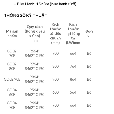
– Bảo Hành: 15 năm (bảo hành rỉ rổ)
THÔNG SỐ KỸ THUẬT
Kích
Kích
Quy cách
thước
thước
Mã sản
(Rộng x Sâu
Đơn
tủ tiêu
lọt lòng
phẩm
x Cao)
vị
chuẩn
tủ
mm
(mm)
(LW)mm
GD02.
R664*
700
664
Bộ
70E
S462* C190
GD02.
R764*
800
764
Bộ
80E
S462* C190
R864*
GD02.90E
900
864
Bộ
S462* C190
GD04.
R564*
600
564
Bộ
60E
S462* C190
GD04.
R664*
700
664
Bộ
70E
S462* C190