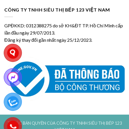
CÔNG TY TNHH SIÊU THỊ BẾP 123 VIỆT NAM
GPĐKKD: 0312388275 do sở KH&ĐT TP. Hồ Chí Minh cấp
lần đầu ngày 29/07/2013.
Đăng ký thay đổi gần nhất ngày 25/12/2023.
THUỘC BẢN QUYỀN CỦA CÔNG TY TNHH SIÊU THỊ BẾP 123