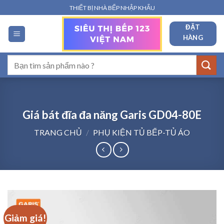
Bỏ
THIẾT BỊ NHÀ BẾP NHẬP KHẨU
qua
ĐẶT
nội
HÀNG
dung
Tìm
kiếm:
Giá bát đĩa đa năng Garis GD04-80E
TRANG CHỦ
/
PHỤ KIỆN TỦ BẾP-TỦ ÁO
Giảm giá!