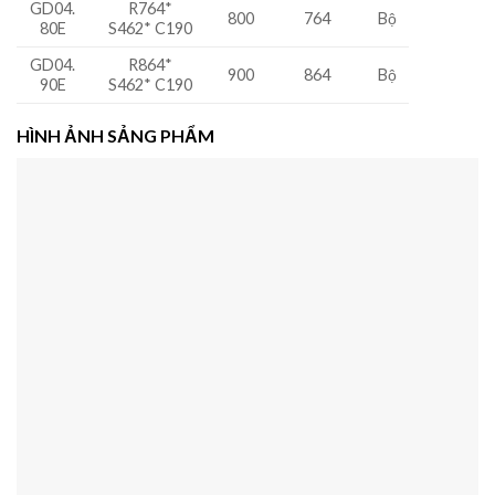
GD04.
R764*
800
764
Bộ
80E
S462* C190
GD04.
R864*
900
864
Bộ
90E
S462* C190
HÌNH ẢNH SẢNG PHẨM