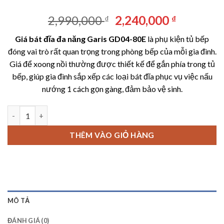
Giá
Giá
2,990,000
2,240,000
₫
₫
gốc
hiện
Giá bát đĩa đa năng Garis GD04-80E
là phụ kiện tủ bếp
là:
tại
đóng vai trò rất quan trọng trong phòng bếp của mỗi gia đình.
2,990,000 ₫.
là:
Giá để xoong nồi thường được thiết kế để gắn phía trong tủ
2,240,00
bếp, giúp gia đình sắp xếp các loại bát đĩa phục vụ việc nấu
nướng 1 cách gọn gàng, đảm bảo vệ sinh.
Giá bát đĩa đa năng Garis GD04-80E số lượng
THÊM VÀO GIỎ HÀNG
MÔ TẢ
ĐÁNH GIÁ (0)