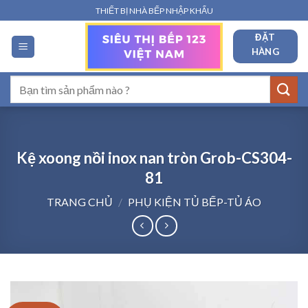
Bỏ
THIẾT BỊ NHÀ BẾP NHẬP KHẨU
qua
ĐẶT
nội
HÀNG
dung
Tìm
kiếm:
Kệ xoong nồi inox nan tròn Grob-CS304-
81
TRANG CHỦ
/
PHỤ KIỆN TỦ BẾP-TỦ ÁO