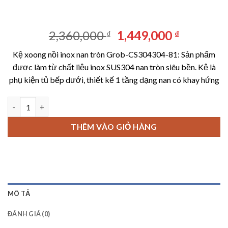
Giá
Giá
2,360,000
1,449,000
₫
₫
gốc
hiện
Kệ xoong nồi inox nan tròn Grob-CS304304-81: Sản phẩm
là:
tại
được làm từ chất liệu inox SUS304 nan tròn siêu bền. Kệ là
2,360,000 ₫.
là:
phụ kiện tủ bếp dưới, thiết kế 1 tầng dạng nan có khay hứng
1,449,00
Kệ xoong nồi inox nan tròn Grob-CS304-81 số lượng
THÊM VÀO GIỎ HÀNG
MÔ TẢ
ĐÁNH GIÁ (0)