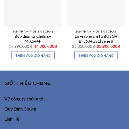
SẢN PHẨM MỚI-BÁN CHẠY
SẢN PHẨM MỚI-BÁN CHẠY
Bếp điện từ Chefs EH
Lò vi sóng âm tủ BOSCH
MIX544P
BFL634GS1|Serie 8
Giá
Giá
Giá
Giá
17,990,000
₫
14,300,000
₫
36,000,000
₫
22,900,000
₫
gốc
hiện
gốc
hiện
là:
tại
là:
tại
THÊM VÀO GIỎ HÀNG
THÊM VÀO GIỎ HÀNG
17,990,000 ₫.
là:
36,000,000 ₫.
là:
14,300,000 ₫.
22,90
GIỚI THIỆU CHUNG
Về công ty chúng tôi
Quy Định Chung
Liên Hệ