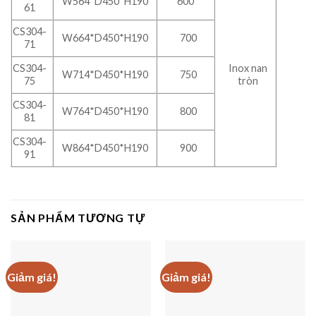
W564*D450*H190
600
61
CS304-
W664*D450*H190
700
71
CS304-
Inox nan
W714*D450*H190
750
75
tròn
CS304-
W764*D450*H190
800
81
CS304-
W864*D450*H190
900
91
SẢN PHẨM TƯƠNG TỰ
Giảm giá!
Giảm giá!