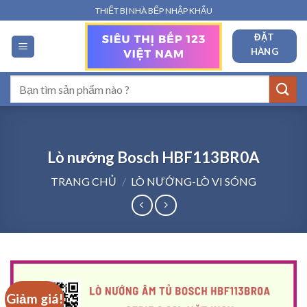
Bỏ
THIẾT BỊ NHÀ BẾP NHẬP KHẨU
qua
ĐẶT
nội
HÀNG
dung
Tìm
kiếm:
Lò nướng Bosch HBF113BR0A
TRANG CHỦ
/
LÒ NƯỚNG-LÒ VI SÓNG
Giảm giá!