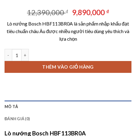
Giá
Giá
12,390,000
9,890,000
₫
₫
gốc
hiện
Lò nướng Bosch HBF113BR0A là sản phẩm nhập khẩu đạt
là:
tại
tiêu chuẩn châu Âu được nhiều người tiêu dùng yêu thích và
12,390,000 ₫.
là:
lựa chọn
9,890,00
Lò nướng Bosch HBF113BR0A số lượng
THÊM VÀO GIỎ HÀNG
MÔ TẢ
ĐÁNH GIÁ (0)
Lò nướng Bosch HBF113BR0A