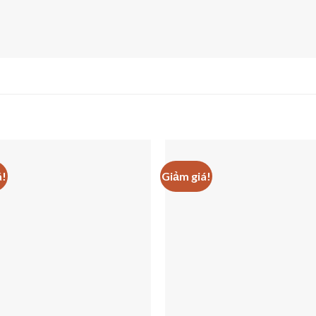
á!
Giảm giá!