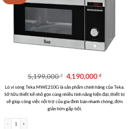
Giá
Giá
5,199,000
4,190,000
₫
₫
gốc
hiện
Lò vi sóng Teka MWE210G là sản phẩm chính hãng của Teka.
là:
tại
Sở hữu thiết kế nhỏ gọn cùng nhiều tính năng hiện đại, thiết bị
5,199,000 ₫.
là:
sẽ giúp công việc nội trợ của gia đình bạn nhanh chóng, đơn
4,190,00
giản hơn gấp bội.
Lò vi sóng Teka MWE210G số lượng