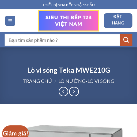
Bỏ
THIẾT BỊ NHÀ BẾP NHẬP KHẨU
qua
ĐẶT
nội
HÀNG
dung
Tìm
kiếm:
Lò vi sóng Teka MWE210G
TRANG CHỦ
/
LÒ NƯỚNG-LÒ VI SÓNG
Giảm giá!