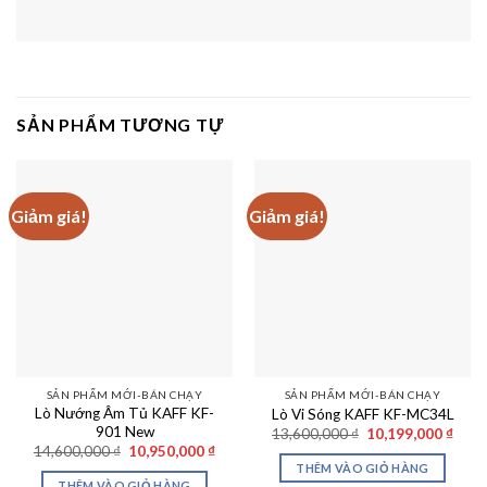
SẢN PHẨM TƯƠNG TỰ
Giảm giá!
Giảm giá!
SẢN PHẨM MỚI-BÁN CHẠY
SẢN PHẨM MỚI-BÁN CHẠY
Lò Nướng Âm Tủ KAFF KF-
Lò Vi Sóng KAFF KF-MC34L
901 New
Giá
Giá
13,600,000
₫
10,199,000
₫
gốc
hiện
Giá
Giá
14,600,000
₫
10,950,000
₫
là:
tại
gốc
hiện
THÊM VÀO GIỎ HÀNG
13,600,000 ₫.
là:
là:
tại
THÊM VÀO GIỎ HÀNG