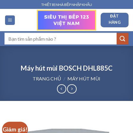
Bỏ
THIẾT BỊ NHÀ BẾP NHẬP KHẨU
qua
ĐẶT
nội
HÀNG
dung
Tìm
kiếm:
Máy hút mùi BOSCH DHL885C
TRANG CHỦ
/
MÁY HÚT MÙI
Giảm giá!