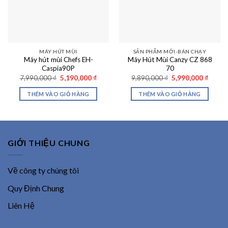
MÁY HÚT MÙI
SẢN PHẨM MỚI-BÁN CHẠY
Máy hút mùi Chefs EH-
Máy Hút Mùi Canzy CZ 868
Caspia90P
70
Giá
Giá
Giá
Giá
7,990,000
₫
5,190,000
₫
9,890,000
₫
5,990,000
₫
gốc
hiện
gốc
hiện
là:
tại
là:
tại
THÊM VÀO GIỎ HÀNG
THÊM VÀO GIỎ HÀNG
7,990,000 ₫.
là:
9,890,000 ₫.
là:
5,190,000 ₫.
5,990,
GIỚI THIỆU CHUNG
Về công ty chúng tôi
Quy Định Chung
Liên Hệ