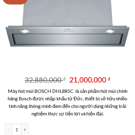
Giá
Giá
32,880,000
21,000,000
₫
₫
gốc
hiện
Máy hút mùi BOSCH DHL885C là sản phẩm hút mùi chính
là:
tại
hãng Bosch được nhập khẩu từ Đức, thiết bị sở hữu nhiều
32,880,000 ₫.
là:
tính năng thông minh đem đến cho người dùng những trải
21,000,
nghiệm thực sự tiện lợi và hiện đại.
Máy hút mùi BOSCH DHL885C số lượng