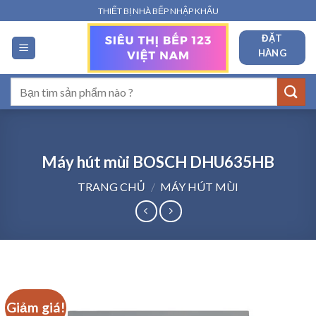
Bỏ
THIẾT BỊ NHÀ BẾP NHẬP KHẨU
qua
ĐẶT
nội
HÀNG
dung
Tìm
kiếm:
Máy hút mùi BOSCH DHU635HB
TRANG CHỦ
/
MÁY HÚT MÙI
Giảm giá!