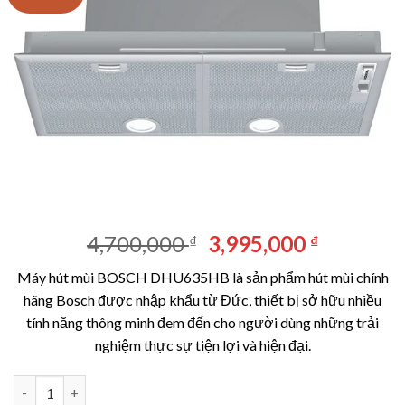
Giá
Giá
4,700,000
3,995,000
₫
₫
gốc
hiện
Máy hút mùi BOSCH DHU635HB là sản phẩm hút mùi chính
là:
tại
hãng Bosch được nhập khẩu từ Đức, thiết bị sở hữu nhiều
4,700,000 ₫.
là:
tính năng thông minh đem đến cho người dùng những trải
3,995,00
nghiệm thực sự tiện lợi và hiện đại.
Máy hút mùi BOSCH DHU635HB số lượng