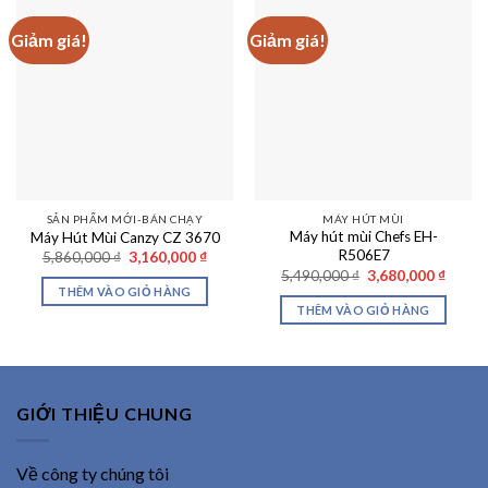
Giảm giá!
Giảm giá!
SẢN PHẨM MỚI-BÁN CHẠY
MÁY HÚT MÙI
Máy hút mùi Chefs EH-
Máy Hút Mùi Canzy CZ 3670
R506E7
Giá
Giá
5,860,000
₫
3,160,000
₫
gốc
hiện
Giá
Giá
5,490,000
₫
3,680,000
₫
là:
tại
gốc
hiện
THÊM VÀO GIỎ HÀNG
5,860,000 ₫.
là:
là:
tại
THÊM VÀO GIỎ HÀNG
3,160,000 ₫.
5,490,000 ₫.
là:
3,680,
GIỚI THIỆU CHUNG
Về công ty chúng tôi