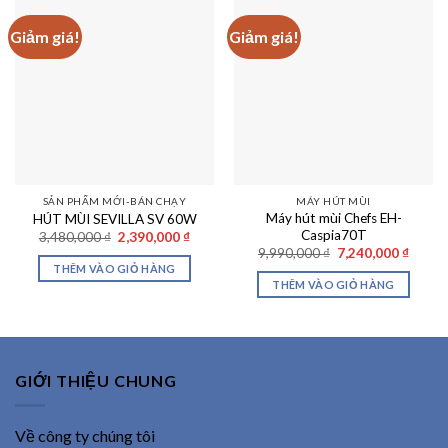
Giảm giá!
Giảm giá!
SẢN PHẨM MỚI-BÁN CHẠY
MÁY HÚT MÙI
Máy hút mùi Chefs EH-
HÚT MÙI SEVILLA SV 60W
Caspia70T
Giá
Giá
3,480,000
₫
2,390,000
₫
gốc
hiện
Giá
Giá
9,990,000
₫
7,240,000
₫
là:
tại
gốc
hiện
THÊM VÀO GIỎ HÀNG
3,480,000 ₫.
là:
là:
tại
THÊM VÀO GIỎ HÀNG
2,390,000 ₫.
9,990,000 ₫.
là:
7,240,
GIỚI THIỆU CHUNG
Về công ty chúng tôi