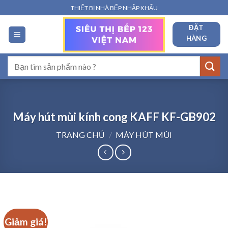
Bỏ
THIẾT BỊ NHÀ BẾP NHẬP KHẨU
qua
ĐẶT
nội
HÀNG
dung
Tìm
kiếm:
Máy hút mùi kính cong KAFF KF-GB902
TRANG CHỦ
/
MÁY HÚT MÙI
Giảm giá!