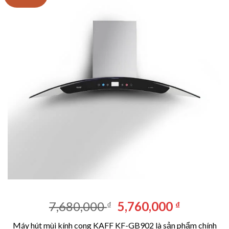
Giá
Giá
7,680,000
5,760,000
₫
₫
gốc
hiện
Máy hút mùi kính cong KAFF KF-GB902 là sản phẩm chính