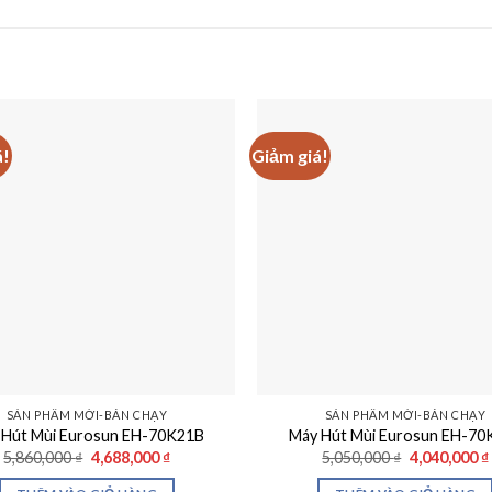
á!
Giảm giá!
SẢN PHẨM MỚI-BÁN CHẠY
SẢN PHẨM MỚI-BÁN CHẠY
 Hút Mùi Eurosun EH-70K21B
Máy Hút Mùi Eurosun EH-70
Giá
Giá
Giá
5,860,000
₫
4,688,000
₫
5,050,000
₫
4,040,000
₫
gốc
hiện
gốc
là:
tại
là: