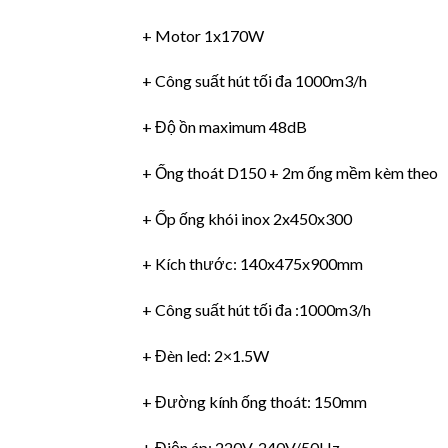
+ Motor 1x170W
+ Công suất hút tối đa 1000m3/h
+ Độ ồn maximum 48dB
+ Ống thoát D150 + 2m ống mềm kèm theo
+ Ốp ống khói inox 2x450x300
+ Kích thước: 140x475x900mm
+ Công suất hút tối đa :1000m3/h
+ Đèn led: 2×1.5W
+ Đường kính ống thoát: 150mm
+ Điện áp: 220V-240V/50Hz