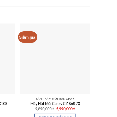
Giảm giá!
Giảm giá!
SẢN PHẨM MỚI-BÁN CHẠY
K10S
Máy Hút Mùi Canzy CZ 868 70
Máy Hút
Giá
Giá
Giá
9,890,000
₫
5,990,000
₫
5,7
hiện
gốc
hiện
tại
là:
tại