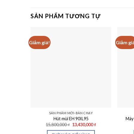
SẢN PHẨM TƯƠNG TỰ
Giảm giá!
Giảm gi
SẢN PHẨM MỚI-BÁN CHẠY
Hút mùi EH 90IL95
Máy
Giá
Giá
15,800,000
₫
13,430,000
₫
gốc
hiện
là:
tại