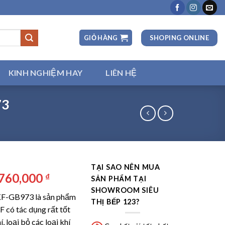
SHOPING ONLINE
GIỎ HÀNG
KINH NGHIỆM HAY
LIÊN HỆ
73
TẠI SAO NÊN MUA
á
Giá
,760,000
₫
SẢN PHẨM TẠI
ốc
hiện
SHOWROOM SIÊU
KF-GB973 là sản phẩm
:
tại
THỊ BẾP 123?
 có tác dụng rất tốt
680,000 ₫.
là:
, loại bỏ các loại khí