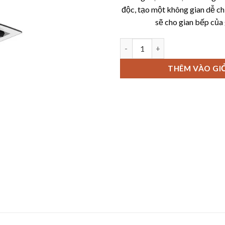
độc, tạo một không gian dễ ch
sẽ cho gian bếp của 
Máy hút mùi kính cong KAFF K
THÊM VÀO GI