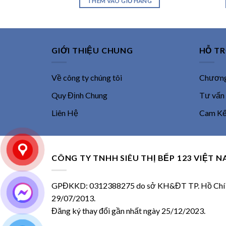
THÊM VÀO GIỎ HÀNG
15,800,000 ₫.
là:
13,430,000 ₫.
GIỚI THIỆU CHUNG
HỖ T
Về công ty chúng tôi
Chương 
Quy Định Chung
Tư vấn
Liên Hệ
Cam Kết
CÔNG TY TNHH SIÊU THỊ BẾP 123 VIỆT 
GPĐKKD: 0312388275 do sở KH&ĐT TP. Hồ Chí M
29/07/2013.
Đăng ký thay đổi gần nhất ngày 25/12/2023.