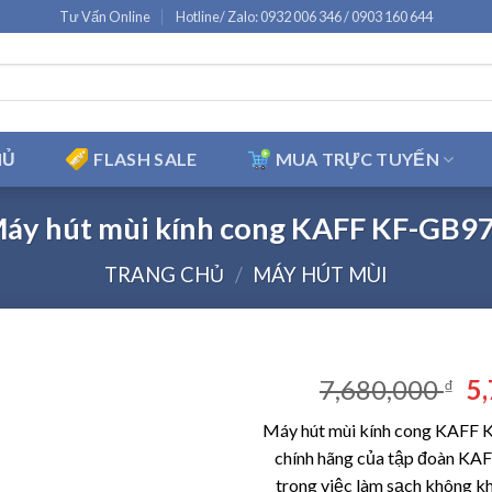
Tư Vấn Online
Hotline/ Zalo: 0932 006 346 / 0903 160 644
HỦ
FLASH SALE
MUA TRỰC TUYẾN
áy hút mùi kính cong KAFF KF-GB9
TRANG CHỦ
/
MÁY HÚT MÙI
Gi
7,680,000
5
₫
g
Máy hút mùi kính cong KAFF 
là
chính hãng của tập đoàn KAFF
7,
trong việc làm sạch không khí