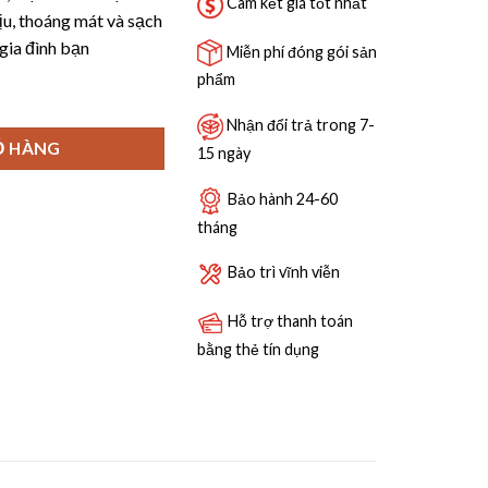
5,760,000 ₫.
Cam kết giá tốt nhất
ịu, thoáng mát và sạch
gia đình bạn
Miễn phí đóng gói sản
phẩm
F-GB973 số lượng
Nhận đổi trả trong 7-
Ỏ HÀNG
15 ngày
Bảo hành 24-60
tháng
Bảo trì vĩnh viễn
Hỗ trợ thanh toán
bằng thẻ tín dụng