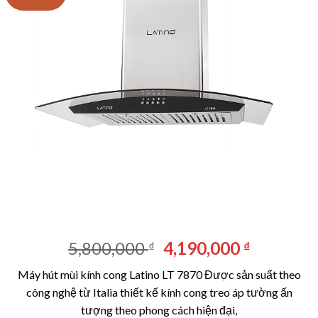
Giá
Giá
5,800,000
4,190,000
₫
₫
gốc
hiện
Máy hút mùi kính cong Latino LT 7870 Được sản suất theo
là:
tại
công nghệ từ Italia thiết kế kính cong treo áp tường ấn
5,800,000 ₫.
là:
tượng theo phong cách hiện đại,
4,190,00