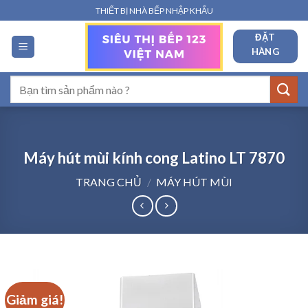
Bỏ
THIẾT BỊ NHÀ BẾP NHẬP KHẨU
qua
ĐẶT
nội
HÀNG
dung
Tìm
kiếm:
Máy hút mùi kính cong Latino LT 7870
TRANG CHỦ
/
MÁY HÚT MÙI
Giảm giá!