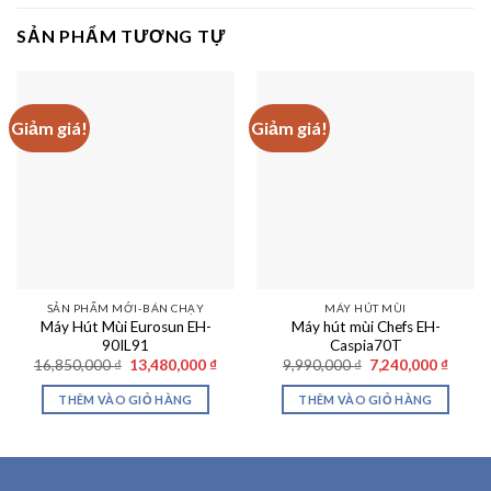
SẢN PHẨM TƯƠNG TỰ
Giảm giá!
Giảm giá!
SẢN PHẨM MỚI-BÁN CHẠY
MÁY HÚT MÙI
Máy Hút Mùi Eurosun EH-
Máy hút mùi Chefs EH-
90IL91
Caspia70T
Giá
Giá
Giá
Giá
16,850,000
₫
13,480,000
₫
9,990,000
₫
7,240,000
₫
gốc
hiện
gốc
hiện
là:
tại
là:
tại
THÊM VÀO GIỎ HÀNG
THÊM VÀO GIỎ HÀNG
16,850,000 ₫.
là:
9,990,000 ₫.
là:
13,480,000 ₫.
7,240,