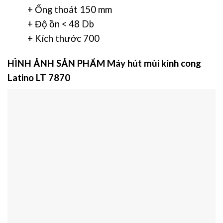
+ Ống thoát 150 mm
+ Độ ồn < 48 Db
+ Kích thước 700
HÌNH ẢNH SẢN PHẨM
Máy hút mùi kính cong
Latino LT 7870