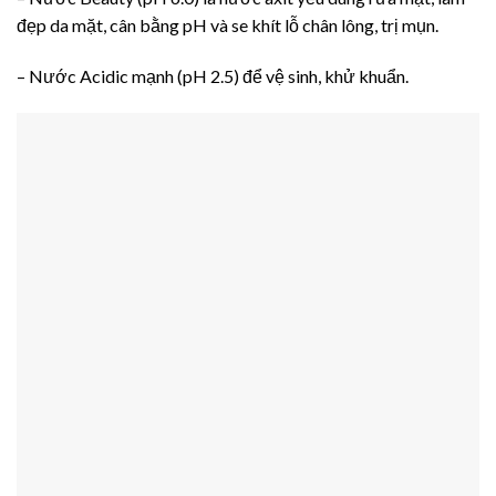
đẹp da mặt, cân bằng pH và se khít lỗ chân lông, trị mụn.
– Nước Acidic mạnh (pH 2.5) để vệ sinh, khử khuẩn.