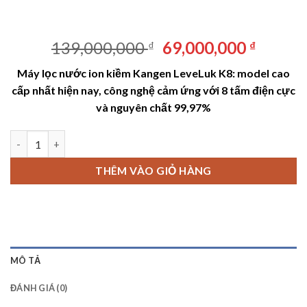
Giá
Giá
139,000,000
69,000,000
₫
₫
gốc
hiện
Máy lọc nước ion kiềm Kangen LeveLuk K8: model cao
là:
tại
cấp nhất hiện nay, công nghệ cảm ứng với 8 tấm điện cực
139,000,000 ₫.
là:
và nguyên chất 99,97%
69,000
Máy lọc nước ion kiềm Kangen LeveLuk K8 số lượng
THÊM VÀO GIỎ HÀNG
MÔ TẢ
ĐÁNH GIÁ (0)