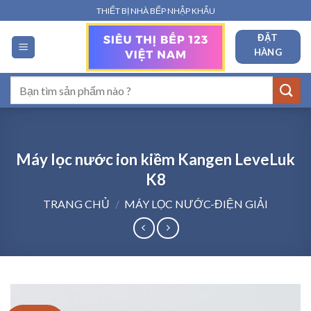
Bỏ
THIẾT BỊ NHÀ BẾP NHẬP KHẨU
qua
ĐẶT
nội
HÀNG
dung
Tìm
kiếm:
Máy lọc nước ion kiềm Kangen LeveLuk
K8
TRANG CHỦ
/
MÁY LỌC NƯỚC-ĐIỆN GIẢI