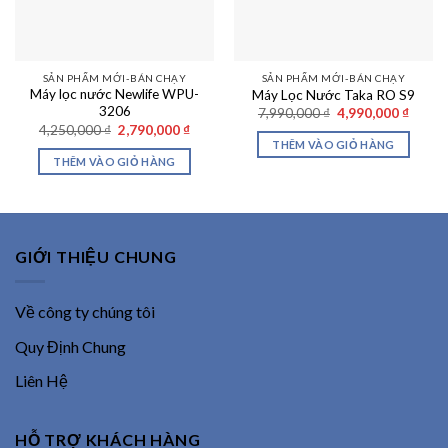
SẢN PHẨM MỚI-BÁN CHẠY
SẢN PHẨM MỚI-BÁN CHẠY
Máy lọc nước Newlife WPU-
Máy Lọc Nước Taka RO S9
3206
Giá
Giá
7,990,000
₫
4,990,000
₫
gốc
hiện
Giá
Giá
4,250,000
₫
2,790,000
₫
là:
tại
gốc
hiện
THÊM VÀO GIỎ HÀNG
7,990,000 ₫.
là:
là:
tại
THÊM VÀO GIỎ HÀNG
4,990,
4,250,000 ₫.
là:
2,790,000 ₫.
GIỚI THIỆU CHUNG
Về công ty chúng tôi
Quy Định Chung
Liên Hệ
HỖ TRỢ KHÁCH HÀNG