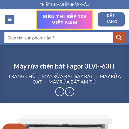
Bỏ
THIẾT BỊ NHÀ BẾP NHẬP KHẨU
qua
ĐẶT
nội
HÀNG
dung
Tìm
kiếm:
Máy rửa chén bát Fagor 3LVF-63IT
TRANG CHỦ
/
MÁY RỬA BÁT-SẤY BÁT
/
MÁY RỬA
BÁT
/
MÁY RỬA BÁT ÂM TỦ