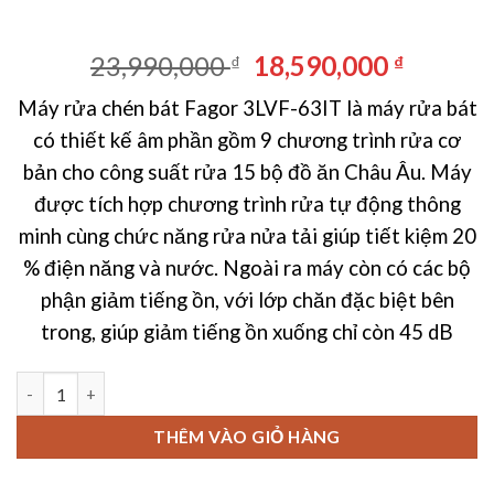
Giá
Giá
23,990,000
18,590,000
₫
₫
gốc
hiện
Máy rửa chén bát Fagor 3LVF-63IT là máy rửa bát
là:
tại
có thiết kế âm phần gồm 9 chương trình rửa cơ
23,990,000 ₫.
là:
18,590,
bản cho công suất rửa 15 bộ đồ ăn Châu Âu. Máy
được tích hợp chương trình rửa tự động thông
minh cùng chức năng rửa nửa tải giúp tiết kiệm 20
% điện năng và nước. Ngoài ra máy còn có các bộ
phận giảm tiếng ồn, với lớp chăn đặc biệt bên
trong, giúp giảm tiếng ồn xuống chỉ còn 45 dB
Máy rửa chén bát Fagor 3LVF-63IT số lượng
THÊM VÀO GIỎ HÀNG