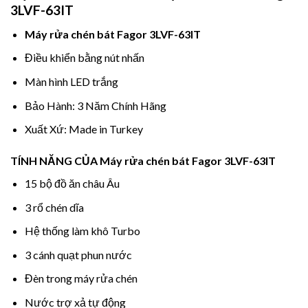
3LVF-63IT
Máy rửa chén bát Fagor 3LVF-63IT
Điều khiển bằng nút nhấn
Màn hình LED trắng
Bảo Hành: 3 Năm Chính Hãng
Xuất Xứ: Made in Turkey
TÍNH NĂNG CỦA
Máy rửa chén bát Fagor 3LVF-63IT
15 bộ đồ ăn châu Âu
3 rổ chén dĩa
Hệ thống làm khô Turbo
3 cánh quạt phun nước
Đèn trong máy rửa chén
Nước trợ xả tự động