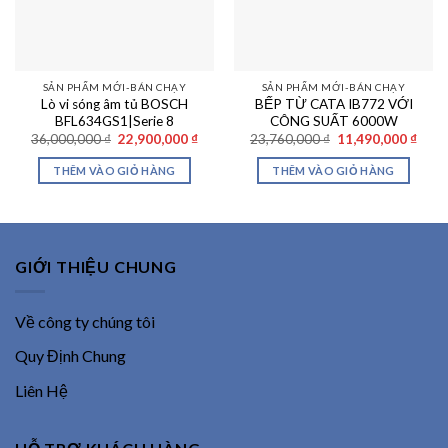
SẢN PHẨM MỚI-BÁN CHẠY
SẢN PHẨM MỚI-BÁN CHẠY
Lò vi sóng âm tủ BOSCH
BẾP TỪ CATA IB772 VỚI
BFL634GS1|Serie 8
CÔNG SUẤT 6000W
Giá
Giá
Giá
Giá
36,000,000
₫
22,900,000
₫
23,760,000
₫
11,490,000
₫
gốc
hiện
gốc
hiện
là:
tại
là:
tại
THÊM VÀO GIỎ HÀNG
THÊM VÀO GIỎ HÀNG
36,000,000 ₫.
là:
23,760,000 ₫.
là:
22,900,000 ₫.
11,49
GIỚI THIỆU CHUNG
Về công ty chúng tôi
Quy Định Chung
Liên Hệ