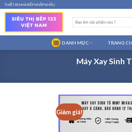
Bỏ
THIẾT BỊ NHÀ BẾP NHẬP KHẨU
qua
nội
Tìm
dung
kiếm:
DANH MỤC
TRANG C
Máy Xay Sinh 
Giảm giá!