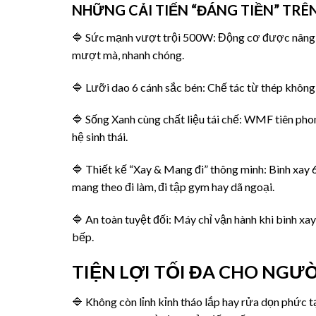
NHỮNG CẢI TIẾN “ĐÁNG TIỀN” TRÊ
🔷 Sức mạnh vượt trội 500W: Động cơ được nâng cấ
mượt mà, nhanh chóng.
🔷 Lưỡi dao 6 cánh sắc bén: Chế tác từ thép không g
🔷 Sống Xanh cùng chất liệu tái chế: WMF tiên pho
hệ sinh thái.
🔷 Thiết kế “Xay & Mang đi” thông minh: Bình xay 
mang theo đi làm, đi tập gym hay dã ngoại.
🔷 An toàn tuyệt đối: Máy chỉ vận hành khi bình xay
bếp.
TIỆN LỢI TỐI ĐA CHO NGƯ
🔷 Không còn lỉnh kỉnh tháo lắp hay rửa dọn phức t