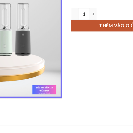
Máy Xay Sinh Tố WMF Mix&Go T
THÊM VÀO GI