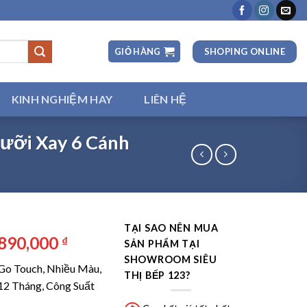
SHOPING ONLINE
GIỎ HÀNG
KINH NGHIỆM HAY
LIÊN HỆ
ưỡi Xay 6 Cánh
TẠI SAO NÊN MUA
á
Giá
,890,000
₫
SẢN PHẨM TẠI
ốc
hiện
SHOWROOM SIÊU
o Touch, Nhiều Màu,
:
tại
THỊ BẾP 123?
12 Tháng, Công Suất
590,000 ₫.
là: