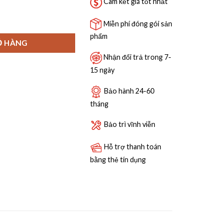
4,890,000 ₫.
Cam kết giá tốt nhất
ouch, Nhiều Màu, Lưỡi Xay 6 Cánh số lượng
Miễn phí đóng gói sản
phẩm
Ỏ HÀNG
Nhận đổi trả trong 7-
15 ngày
Bảo hành 24-60
tháng
Bảo trì vĩnh viễn
Hỗ trợ thanh toán
bằng thẻ tín dụng