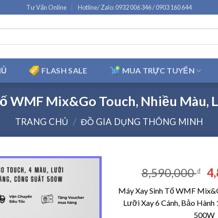
Tư Vấn Online
Hotline/ Zalo: 0932 006 346 / 0903 160 644
HỦ
FLASH SALE
MUA TRỰC TUYẾN
Tố WMF Mix&Go Touch, Nhiều Màu, L
TRANG CHỦ
/
ĐỒ GIA DỤNG THÔNG MINH
Gi
8,590,000
4
₫
g
Máy Xay Sinh Tố WMF Mix&G
là
Lưỡi Xay 6 Cánh, Bảo Hành 
8,
500W