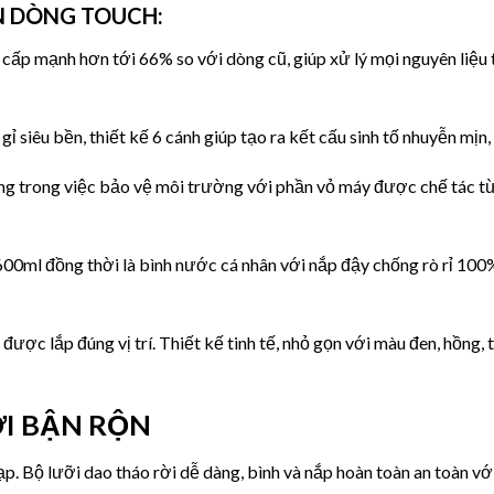
N DÒNG TOUCH:
p mạnh hơn tới 66% so với dòng cũ, giúp xử lý mọi nguyên liệu từ
ỉ siêu bền, thiết kế 6 cánh giúp tạo ra kết cấu sinh tố nhuyễn mịn,
ng trong việc bảo vệ môi trường với phần vỏ máy được chế tác từ 
600ml đồng thời là bình nước cá nhân với nắp đậy chống rò rỉ 100%
 được lắp đúng vị trí. Thiết kế tinh tế, nhỏ gọn với màu đen, hồng, 
ỜI BẬN RỘN
ạp. Bộ lưỡi dao tháo rời dễ dàng, bình và nắp hoàn toàn an toàn v