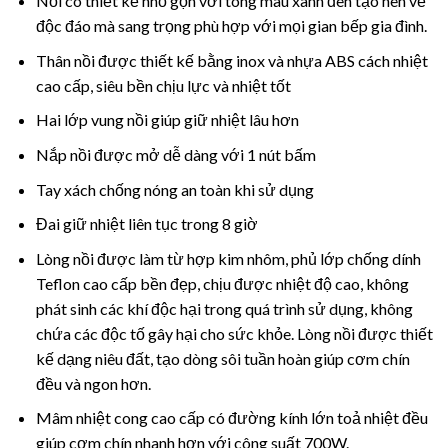
Nồi có thiết kế nhỏ gọn với tông màu xanh đen tạo nên vẻ
độc đáo mà sang trọng phù hợp với mọi gian bếp gia đình.
Thân nồi được thiết kế bằng inox và nhựa ABS cách nhiệt
cao cấp, siêu bền chịu lực và nhiệt tốt
Hai lớp vung nồi giúp giữ nhiệt lâu hơn
Nắp nồi được mở dễ dàng với 1 nút bấm
Tay xách chống nóng an toàn khi sử dụng
Đai giữ nhiệt liên tục trong 8 giờ
Lòng nồi được làm từ hợp kim nhôm, phủ lớp chống dính
Teflon cao cấp bền đẹp, chịu được nhiệt độ cao, không
phát sinh các khí độc hại trong quá trình sử dụng, không
chứa các độc tố gây hại cho sức khỏe. Lòng nồi được thiết
kế dạng niêu đất, tạo dòng sôi tuần hoàn giúp cơm chín
đều và ngon hơn.
Mâm nhiệt cong cao cấp có đường kính lớn toả nhiệt đều
giúp cơm chín nhanh hơn với công suất 700W.