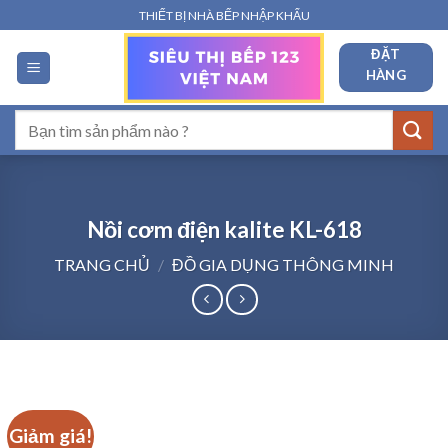
Bỏ
THIẾT BỊ NHÀ BẾP NHẬP KHẨU
qua
ĐẶT
nội
HÀNG
dung
Tìm
kiếm:
Nồi cơm điện kalite KL-618
TRANG CHỦ
/
ĐỒ GIA DỤNG THÔNG MINH
Giảm giá!