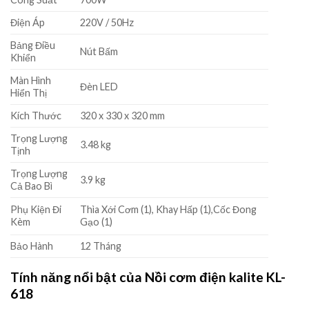
Điện Áp
220V / 50Hz
Bảng Điều
Nút Bấm
Khiển
Màn Hình
Đèn LED
Hiển Thị
Kích Thước
320 x 330 x 320 mm
Trọng Lượng
3.48 kg
Tịnh
Trọng Lượng
3.9 kg
Cả Bao Bì
Phụ Kiện Đi
Thìa Xới Cơm (1), Khay Hấp (1),Cốc Đong
Kèm
Gạo (1)
Bảo Hành
12 Tháng
Tính năng nổi bật của
Nồi cơm điện kalite KL-
618