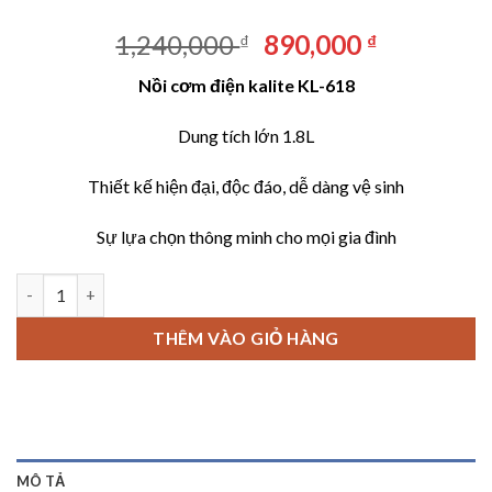
Giá
Giá
1,240,000
890,000
₫
₫
gốc
hiện
Nồi cơm điện kalite KL-618
là:
tại
1,240,000 ₫.
là:
Dung tích lớn 1.8L
890,000 ₫
Thiết kế hiện đại, độc đáo, dễ dàng vệ sinh
Sự lựa chọn thông minh cho mọi gia đình
Nồi cơm điện kalite KL-618 số lượng
THÊM VÀO GIỎ HÀNG
MÔ TẢ