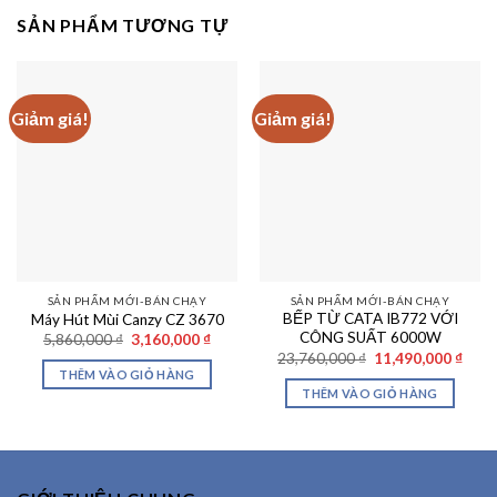
SẢN PHẨM TƯƠNG TỰ
Giảm giá!
Giảm giá!
SẢN PHẨM MỚI-BÁN CHẠY
SẢN PHẨM MỚI-BÁN CHẠY
BẾP TỪ CATA IB772 VỚI
Máy Hút Mùi Canzy CZ 3670
CÔNG SUẤT 6000W
Giá
Giá
5,860,000
₫
3,160,000
₫
gốc
hiện
Giá
Giá
23,760,000
₫
11,490,000
₫
là:
tại
gốc
hiện
THÊM VÀO GIỎ HÀNG
5,860,000 ₫.
là:
là:
tại
THÊM VÀO GIỎ HÀNG
3,160,000 ₫.
23,760,000 ₫.
là:
11,49