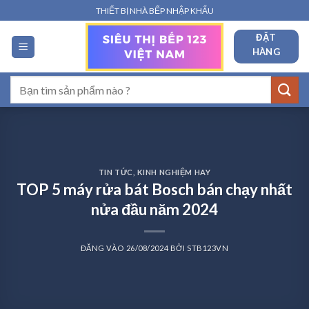
Bỏ
THIẾT BỊ NHÀ BẾP NHẬP KHẨU
qua
ĐẶT
nội
HÀNG
dung
Tìm
kiếm:
TIN TỨC
,
KINH NGHIỆM HAY
TOP 5 máy rửa bát Bosch bán chạy nhất
nửa đầu năm 2024
ĐĂNG VÀO
26/08/2024
BỞI
STB123VN