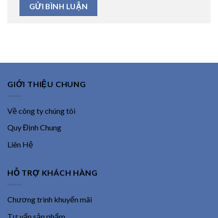
GIỚI THIỆU CHUNG
Về công ty chúng tôi
Quy Định Chung
Liên Hệ
HỖ TRỢ KHÁCH HÀNG
Chương trình khuyến mãi
Tư vấn sản phẩm