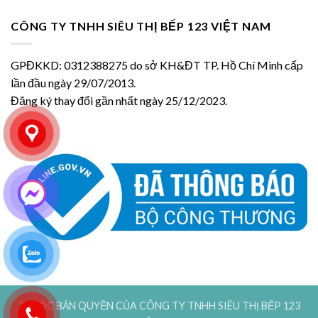
CÔNG TY TNHH SIÊU THỊ BẾP 123 VIỆT NAM
GPĐKKD: 0312388275 do sở KH&ĐT TP. Hồ Chí Minh cấp
lần đầu ngày 29/07/2013.
Đăng ký thay đổi gần nhất ngày 25/12/2023.
THUỘC BẢN QUYỀN CỦA CÔNG TY TNHH SIÊU THỊ BẾP 123