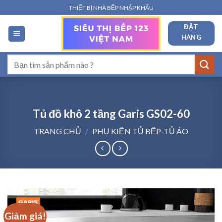
Bỏ
THIẾT BỊ NHÀ BẾP NHẬP KHẨU
qua
ĐẶT
nội
HÀNG
dung
Tìm
kiếm:
Tủ đồ khô 2 tầng Garis GS02-60
TRANG CHỦ
/
PHỤ KIỆN TỦ BẾP-TỦ ÁO
Giảm giá!