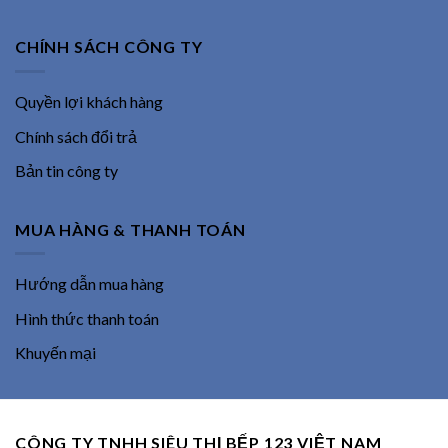
CHÍNH SÁCH CÔNG TY
Quyền lợi khách hàng
Chính sách đổi trả
Bản tin công ty
MUA HÀNG & THANH TOÁN
Hướng dẫn mua hàng
Hình thức thanh toán
Khuyến mại
CÔNG TY TNHH SIÊU THỊ BẾP 123 VIỆT NAM