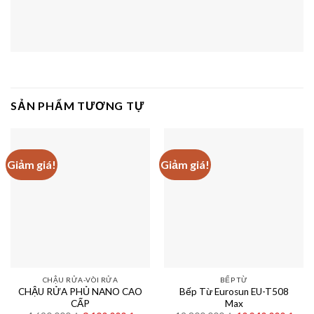
SẢN PHẨM TƯƠNG TỰ
Giảm giá!
Giảm giá!
CHẬU RỬA-VÒI RỬA
BẾP TỪ
CHẬU RỬA PHỦ NANO CAO
Bếp Từ Eurosun EU-T508
CẤP
Max