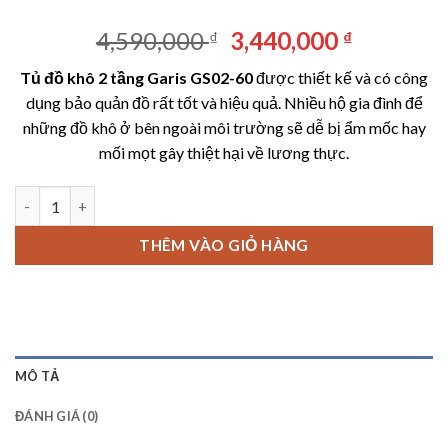
Giá
Giá
4,590,000
3,440,000
₫
₫
gốc
hiện
Tủ đồ khô 2 tầng Garis GS02-60
được thiết kế và có công
là:
tại
dụng bảo quản đồ rất tốt và hiệu quả. Nhiều hộ gia đình để
4,590,000 ₫.
là:
những đồ khô ở bên ngoài môi trường sẽ dễ bị ẩm mốc hay
3,440,00
mối mọt gây thiệt hại về lương thực.
Tủ đồ khô 2 tầng Garis GS02-60 số lượng
THÊM VÀO GIỎ HÀNG
MÔ TẢ
ĐÁNH GIÁ (0)