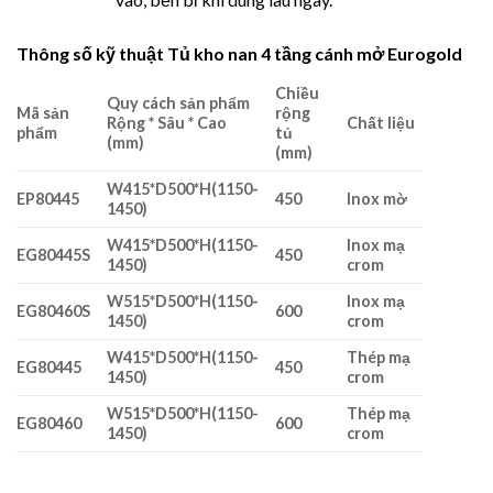
Thông số kỹ thuật Tủ kho nan 4 tầng cánh mở Eurogold
Chiều
Quy cách sản phẩm
Mã sản
rộng
Rộng * Sâu * Cao
Chất liệu
phẩm
tủ
(mm)
(mm)
W415*D500*H(1150-
EP80445
450
Inox mờ
1450)
W415*D500*H(1150-
Inox mạ
EG80445S
450
1450)
crom
W515*D500*H(1150-
Inox mạ
EG80460S
600
1450)
crom
W415*D500*H(1150-
Thép mạ
EG80445
450
1450)
crom
W515*D500*H(1150-
Thép mạ
EG80460
600
1450)
crom