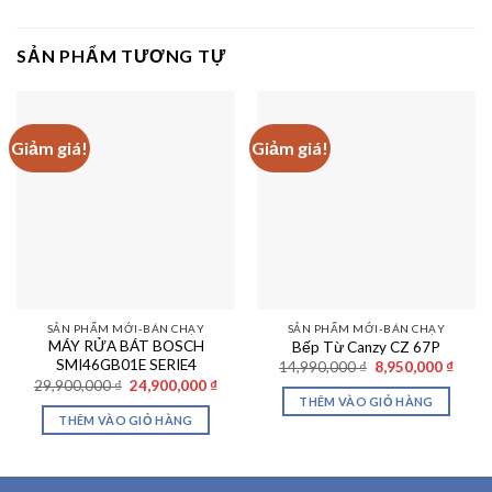
SẢN PHẨM TƯƠNG TỰ
Giảm giá!
Giảm giá!
SẢN PHẨM MỚI-BÁN CHẠY
SẢN PHẨM MỚI-BÁN CHẠY
MÁY RỬA BÁT BOSCH
Bếp Từ Canzy CZ 67P
SMI46GB01E SERIE4
Giá
Giá
14,990,000
₫
8,950,000
₫
gốc
hiện
Giá
Giá
29,900,000
₫
24,900,000
₫
là:
tại
gốc
hiện
THÊM VÀO GIỎ HÀNG
14,990,000 ₫.
là:
là:
tại
THÊM VÀO GIỎ HÀNG
8,950
29,900,000 ₫.
là:
24,900,000 ₫.