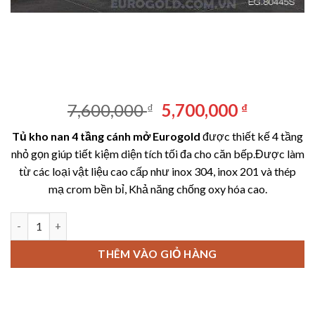
Giá
Giá
7,600,000
5,700,000
₫
₫
gốc
hiện
Tủ kho nan 4 tầng cánh mở Eurogold
được thiết kế 4 tầng
là:
tại
nhỏ gọn giúp tiết kiệm diện tích tối đa cho căn bếp.Được làm
7,600,000 ₫.
là:
từ các loại vật liệu cao cấp như inox 304, inox 201 và thép
5,700,00
mạ crom bền bỉ, Khả năng chống oxy hóa cao.
Tủ kho nan 4 tầng cánh mở Eurogold-EG80460 số lượng
THÊM VÀO GIỎ HÀNG