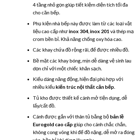
4 tầng nhỏ gọn giúp tiết kiệm diện tích tối đa
cho căn bếp.
Phụ kiện nhà bếp
này được làm từ các loại vật
liệu cao cấp như
inox 304
,
inox 201
và thép mạ
crom bền bỉ. Khả năng chống oxy hóa cao.
Các khay chứa đồ rộng rãi, để được nhiều đồ.
Bề mặt các khay bóng, mịn dễ dàng vệ sinh lau
dọn chỉ với một chiếc khăn sạch.
Kiểu dáng năng động, hiện đại phù hợp với
nhiều kiểu
kiến trúc nội thất căn bếp
.
Tủ kho
được thiết kế cánh mở tiện dụng, dễ
lấy/cất đồ.
Cánh được gắn với thân tủ bằng bộ
bản lề
Eurogold cao cấp
giúp cho cánh chắc chắn,
không cong võng khi để đồ nặng, dễ mở ra đóng
vào, bền bỉ khi dùng lâu ngày.