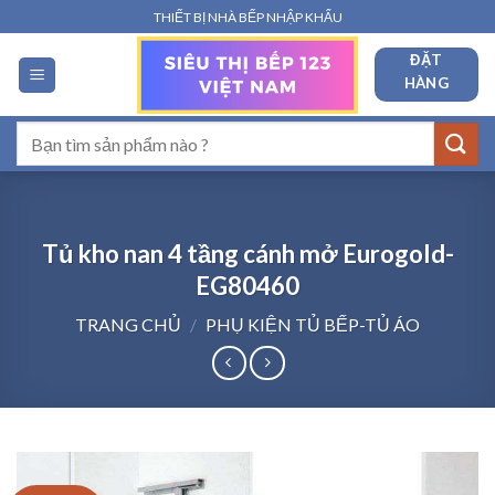
Bỏ
THIẾT BỊ NHÀ BẾP NHẬP KHẨU
qua
ĐẶT
nội
HÀNG
dung
Tìm
kiếm:
Tủ kho nan 4 tầng cánh mở Eurogold-
EG80460
TRANG CHỦ
/
PHỤ KIỆN TỦ BẾP-TỦ ÁO