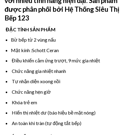
với nhiều tính năng hiện đại. Sản phẩm
được phân phối bởi
Hệ Thống Siêu Thị
Bếp 123
ĐẶC TÍNH SẢN PHẨM
Bừ bếp từ 2 vùng nấu
Mặt kính :Schott Ceran
Điều khiển cảm ứng trượt, 9 mức gia nhiệt
Chức năng gia nhiệt nhanh
Tự nhận diện xoong nồi
Chức năng hẹn giờ
Khóa trẻ em
Hiển thị nhiệt dư (báo hiệu bề mặt nóng)
An toàn khi tràn (tự động tắt bếp)