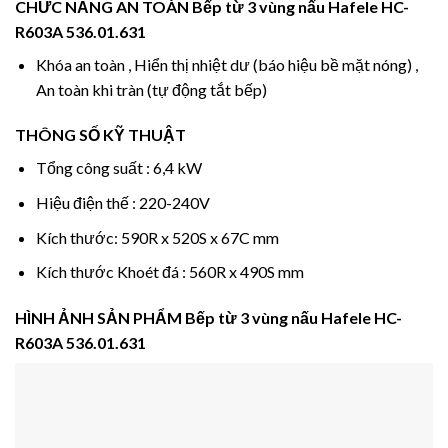
CHỨC NĂNG AN TOÀN
Bếp từ 3 vùng nấu Hafele HC-
R603A 536.01.631
Khóa an toàn , Hiển thị nhiệt dư (báo hiệu bề mặt nóng) ,
An toàn khi tràn (tự động tắt bếp)
THÔNG SỐ KỸ THUẬT
Tổng công suất : 6,4 kW
Hiệu điện thế : 220-240V
Kích thước: 590R x 520S x 67C mm
Kích thước Khoét đá : 560R x 490S mm
HÌNH ẢNH SẢN PHẨM
Bếp từ 3 vùng nấu Hafele HC-
R603A 536.01.631