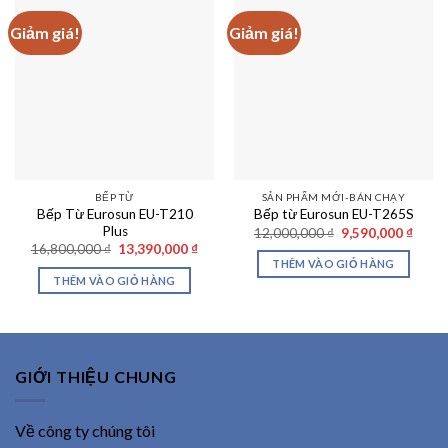
Giảm giá!
Giảm giá!
BẾP TỪ
SẢN PHẨM MỚI-BÁN CHẠY
Bếp Từ Eurosun EU-T210
Bếp từ Eurosun EU-T265S
Plus
Giá
Giá
12,000,000
₫
9,590,000
₫
gốc
hiện
Giá
Giá
16,800,000
₫
13,390,000
₫
là:
tại
gốc
hiện
THÊM VÀO GIỎ HÀNG
12,000,000 ₫.
là:
là:
tại
THÊM VÀO GIỎ HÀNG
9,590
16,800,000 ₫.
là:
13,390,000 ₫.
GIỚI THIỆU CHUNG
Về công ty chúng tôi