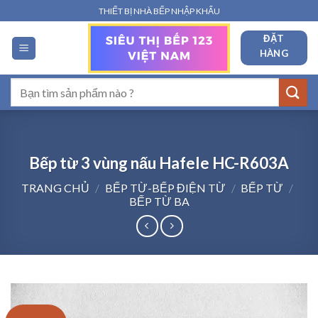
Bỏ
THIẾT BỊ NHÀ BẾP NHẬP KHẨU
qua
ĐẶT
nội
HÀNG
dung
Tìm
kiếm:
Bếp từ 3 vùng nấu Hafele HC-R603A
TRANG CHỦ
/
BẾP TỪ-BẾP ĐIỆN TỪ
/
BẾP TỪ
/
BẾP TỪ BA