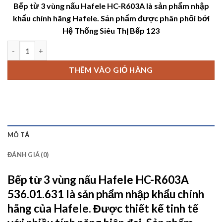
Bếp từ 3 vùng nấu Hafele HC-R603A là sản phẩm nhập
là:
tại
khẩu chính hãng Hafele. Sản phẩm được phân phối bởi
14,990,000 ₫.
là:
Hệ Thống Siêu Thị Bếp 123
11,190,
Bếp từ 3 vùng nấu Hafele HC-R603A số lượng
THÊM VÀO GIỎ HÀNG
MÔ TẢ
ĐÁNH GIÁ (0)
Bếp từ 3 vùng nấu Hafele HC-R603A
536.01.631
là sản phẩm nhập khẩu chính
hãng của Hafele. Được thiết kế tinh tế