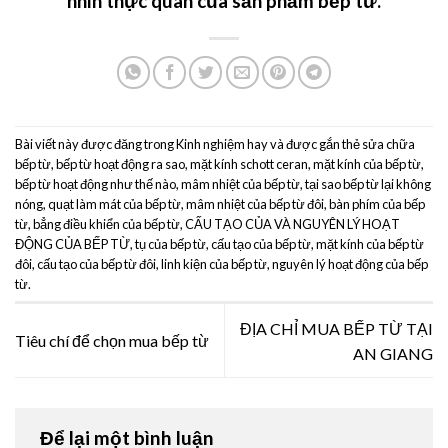
nhìn thực quan của sản phẩm
bếp từ.
Bài viết này được đăng trong
Kinh nghiệm hay
và được gắn thẻ
sửa chữa
bếp từ
,
bếp từ hoạt động ra sao
,
mặt kính schott ceran
,
mặt kính của bếp từ
,
bếp từ hoạt động như thế nào
,
mâm nhiệt của bếp từ
,
tại sao bếp từ lại không
nóng
,
quạt làm mát của bếp từ
,
mâm nhiệt của bếp từ đôi
,
bàn phím của bếp
từ
,
bẳng điều khiển của bếp từ
,
CẤU TẠO CỦA VÀ NGUYÊN LÝ HOẠT
ĐỘNG CỦA BẾP TỪ
,
tụ của bếp từ
,
cấu tạo của bếp từ
,
mặt kính của bếp từ
đôi
,
cấu tạo của bếp từ đôi
,
linh kiện của bếp từ
,
nguyên lý hoạt động của bếp
từ
.
ĐỊA CHỈ MUA BẾP TỪ TẠI
Tiêu chí để chọn mua bếp từ
AN GIANG
Để lại một bình luận