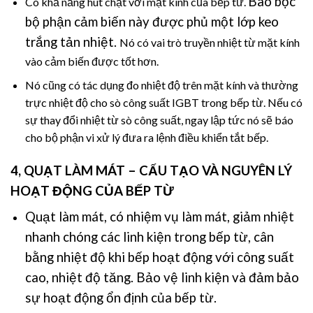
Bao bọc
Có khả năng hút chặt với mặt kính của bếp từ.
bộ phận cảm biến này được phủ một lớp keo
trắng tản nhiệt.
Nó có vai trò truyền nhiệt từ mặt kính
vào cảm biến được tốt hơn.
Nó cũng có tác dụng đo nhiệt độ trên mặt kính và thường
trực nhiệt độ cho sò công suất IGBT trong bếp từ. Nếu có
sự thay đổi nhiệt từ sò công suất, ngay lập tức nó sẽ báo
cho bộ phận vi xử lý đưa ra lệnh điều khiển tắt bếp.
4, QUẠT LÀM MÁT –
CẤU TẠO VÀ NGUYÊN LÝ
HOẠT ĐỘNG CỦA BẾP TỪ
Quạt làm mát, có nhiệm vụ làm mát, giảm nhiệt
nhanh chóng các linh kiện trong bếp từ, cân
bằng nhiệt độ khi bếp hoạt động với công suất
cao, nhiệt độ tăng.
Bảo vệ linh kiện và đảm bảo
sự hoạt động ổn định của bếp từ.