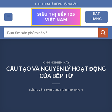
Bỏ
THIẾT BỊ NHÀ BẾP NHẬP KHẨU
qua
ĐẶT
nội
HÀNG
dung
Tìm
kiếm:
KINH NGHIỆM HAY
CẤU TẠO VÀ NGUYÊN LÝ HOẠT ĐỘNG
CỦA BẾP TỪ
ĐĂNG VÀO
12/08/2021
BỞI
STB123VN